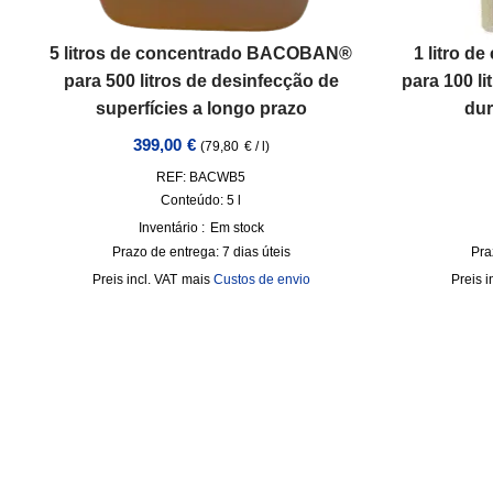
5 litros de concentrado BACOBAN®
1 litro 
para 500 litros de desinfecção de
para 100 l
superfícies a longo prazo
dur
399,00
€
(
79,80
€
/
l
)
REF: BACWB5
Conteúdo: 5
l
Inventário :
Em stock
Prazo de entrega:
7 dias úteis
Pra
incl. VAT
mais
Custos de envio
i