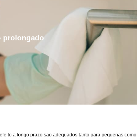
o prolongado
efeito a longo prazo são adequados tanto para pequenas como p