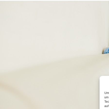
Um 
um 
Tec
auf