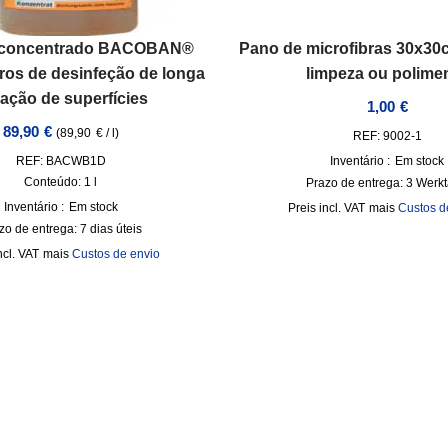
de concentrado BACOBAN®
Pano de microfibras 30x30c
itros de desinfeção de longa
limpeza ou polime
ação de superfícies
1,00
€
89,90
€
(
89,90
€
/
l
)
REF: 9002-1
REF: BACWB1D
Inventário :
Em stock
Conteúdo: 1
l
Prazo de entrega:
3 Werk
Inventário :
Em stock
incl. VAT
mais
Custos d
zo de entrega:
7 dias úteis
ncl. VAT
mais
Custos de envio