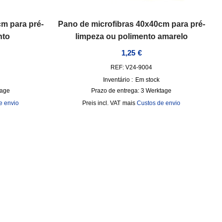
m para pré-
Pano de microfibras 40x40cm para pré-
nto
limpeza ou polimento amarelo
1,25
€
REF: V24-9004
Inventário :
Em stock
tage
Prazo de entrega:
3 Werktage
e envio
incl. VAT
mais
Custos de envio