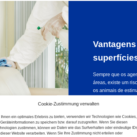
Vantagens 
superfície
Sempre que os agen
áreas, existe um ri
os animais de estim
trazidos do exterior
Cookie-Zustimmung verwalten
contra os germes du
prazo, o desinfetant
Ihnen ein optimales Erlebnis zu bieten, verwenden wir Technologien wie Cookies,
superfície e dificul
Geräteinformationen zu speichern bzw. darauf zuzugreifen. Wenn Sie diesen
hnologien zustimmen, können wir Daten wie das Surfverhalten oder eindeutige ID
 dieser Website verarbeiten. Wenn Sie Ihre Zustimmung nicht erteilen oder