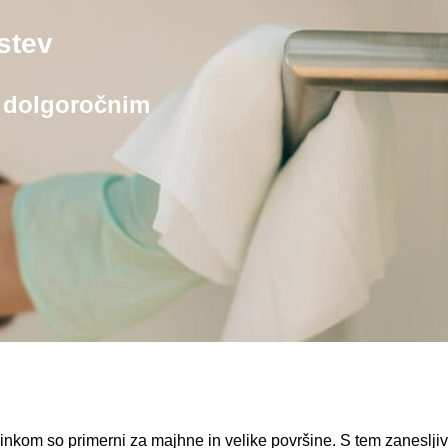
stev
z dolgoročnim
inkom so primerni za majhne in velike površine. S tem zanesljiv