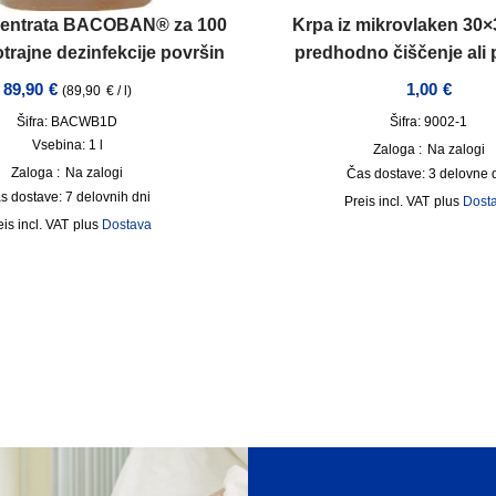
ncentrata BACOBAN® za 100
Krpa iz mikrovlaken 30×
otrajne dezinfekcije površin
predhodno čiščenje ali p
89,90
€
1,00
€
(
89,90
€
/
l
)
Šifra: BACWB1D
Šifra: 9002-1
Vsebina: 1
l
Zaloga :
Na zalogi
Zaloga :
Na zalogi
Čas dostave:
3 delovne 
s dostave:
7 delovnih dni
incl. VAT
plus
Dost
incl. VAT
plus
Dostava