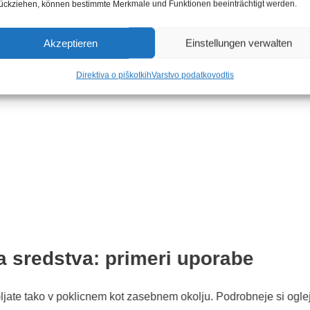
ückziehen, können bestimmte Merkmale und Funktionen beeinträchtigt werden.
Akzeptieren
Einstellungen verwalten
Direktiva o piškotkih
Varstvo podatkov
odtis
a sredstva: primeri uporabe
jate tako v poklicnem kot zasebnem okolju. Podrobneje si oglejm