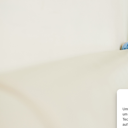
Um 
um 
Tec
auf