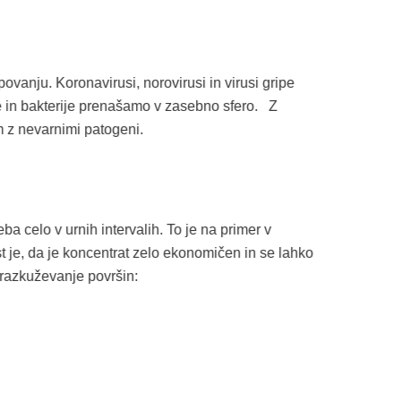
povanju. Koronavirusi, norovirusi in virusi gripe
use in bakterije prenašamo v zasebno sfero. Z
m z nevarnimi patogeni.
eba celo v urnih intervalih. To je na primer v
t je, da je koncentrat zelo ekonomičen in se lahko
 razkuževanje površin: