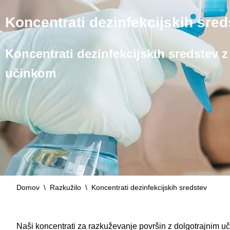
Koncentrati dezinfekcijskih sred
Koncentrati dezinfekcijskih sredstev 
učinkom
Domov
\
Razkužilo
\
Koncentrati dezinfekcijskih sredstev
Naši koncentrati za razkuževanje površin z dolgotrajnim uč