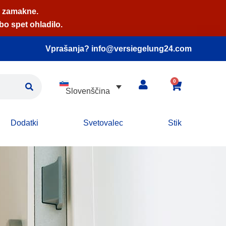
, zamakne.
bo spet ohladilo.
Vprašanja? info@versiegelung24.com
0
Slovenščina
Dodatki
Svetovalec
Stik