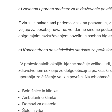
a) zasebna uporaba sredstev za razkuževanje površ
Z virusi in bakterijami pridemo v stik na potovanjih,
veljajo za posebej nevarne, vendar ne smemo podcenj
dolgotrajnim razkuževanjem površin in osebno higie
b) Koncentrirano dezinfekcijsko sredstvo za profesi
V profesionalnih okoljih, kjer se srečuje veliko ljud
zdravstvenem sektorju že dolgo običajna praksa, ki 
uporablja za čiščenje velikih površin. Na teh obmo
Bolnišnice in klinike
Ambulantne klinike
Domovi za ostarele
Šole in vrtci