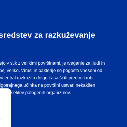
sredstev za razkuževanje
o v stik z velikimi površinami, je tveganje za ljudi in
bej veliko. Virusi in bakterije so pogosto vneseni od
centrat razkužila dolgo časa ščiti pred mikrobi.
lgotrajnega učinka na površini ustvari nekakšen
ežuje naselitev patogenih organizmov.
s