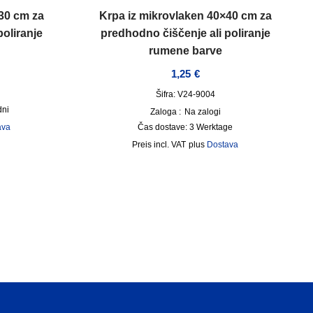
30 cm za
Krpa iz mikrovlaken 40×40 cm za
oliranje
predhodno čiščenje ali poliranje
rumene barve
1,25
€
Šifra: V24-9004
dni
Zaloga :
Na zalogi
ava
Čas dostave:
3 Werktage
incl. VAT
plus
Dostava