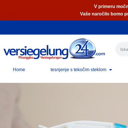
V primeru močne
Vaše naročilo bomo pri
Skoči
na
vsebino
Home
tesnjenje s tekočim steklom