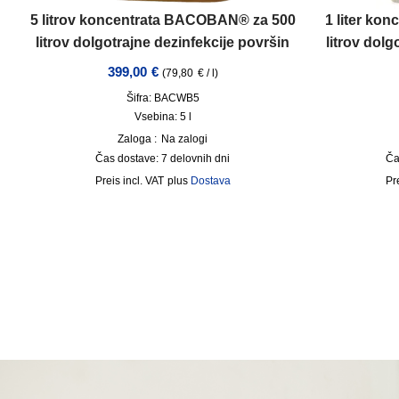
5 litrov koncentrata BACOBAN® za 500
1 liter ko
litrov dolgotrajne dezinfekcije površin
litrov dolg
399,00
€
(
79,80
€
/
l
)
Šifra: BACWB5
Vsebina: 5
l
Zaloga :
Na zalogi
Čas dostave:
7 delovnih dni
Ča
incl. VAT
plus
Dostava