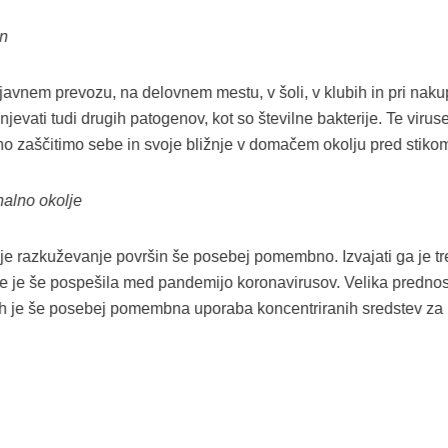
in
 v javnem prevozu, na delovnem mestu, v šoli, v klubih in pri naku
evati tudi drugih patogenov, kot so številne bakterije. Te vir
no zaščitimo sebe in svoje bližnje v domačem okolju pred stiko
onalno okolje
i, je razkuževanje površin še posebej pomembno. Izvajati ga je tr
se je še pospešila med pandemijo koronavirusov. Velika prednos
čjih je še posebej pomembna uporaba koncentriranih sredstev za