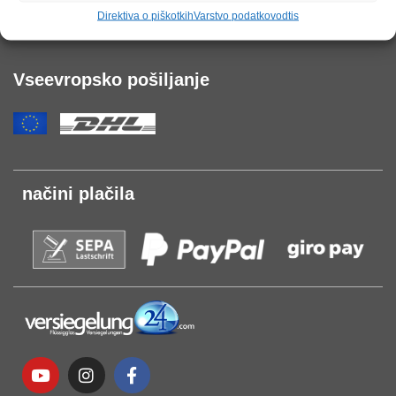
Direktiva o piškotkih
Varstvo podatkov
odtis
Portal za stranke
Vseevropsko pošiljanje
načini plačila