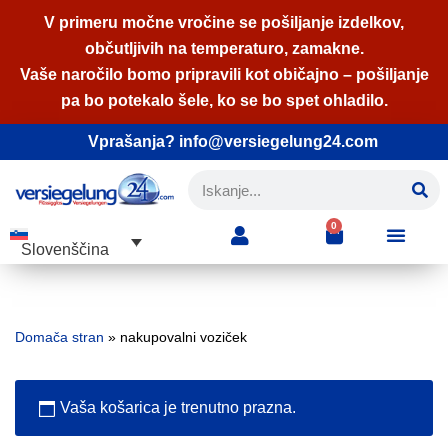
V primeru močne vročine se pošiljanje izdelkov,
občutljivih na temperaturo, zamakne.
Skoči
Vaše naročilo bomo pripravili kot običajno – pošiljanje
na
pa bo potekalo šele, ko se bo spet ohladilo.
vsebino
Vprašanja? info@versiegelung24.com
0
Slovenščina
Domača stran
»
nakupovalni voziček
Vaša košarica je trenutno prazna.