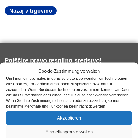
Nazaj v trgovino
Poiščite pravo tesnilno sredstvo!
Cookie-Zustimmung verwalten
Vnesite površino, ki jo želite zapečatiti. Predlagali vam
Um Ihnen ein optimales Erlebnis zu bieten, verwenden wir Technologien
bomo pravo tesnilno sredstvo.
wie Cookies, um Geräteinformationen zu speichern bzw. darauf
zuzugreifen. Wenn Sie diesen Technologien zustimmen, können wir Daten
wie das Surfverhalten oder eindeutige IDs auf dieser Website verarbeiten.
Wenn Sie Ihre Zustimmung nicht erteilen oder zurückziehen, können
bestimmte Merkmale und Funktionen beeinträchtigt werden.
Akzeptieren
informacije
Einstellungen verwalten