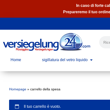
In caso di forte ca
Prepareremo il tuo ordine
Vai
al
contenuto
Home
sigillatura del vetro liquido
Homepage
»
carrello della spesa
Il tuo carrello è vuoto.