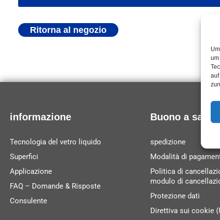
Ritorna al negozio
Um 
um 
Tec
auf
zur
informazione
Buono a saper
Tecnologia del vetro liquido
spedizione
Superfici
Modalità di pagamen
Applicazione
Politica di cancellaz
modulo di cancellazi
FAQ – Domande & Risposte
Protezione dati
Consulente
Direttiva sui cookie 