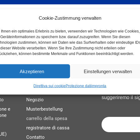
Cookie-Zustimmung verwalten
Ihnen ein optimales Erlebnis zu bieten, verwenden wir Technologien wie Cookies,
Geräteinformationen zu speichern bzw. darauf zuzugreifen. Wenn Sie diesen
hnologien zustimmen, können wir Daten wie das Surfverhalten oder eindeutige ID
 dieser Website verarbeiten. Wenn Sie Ihre Zustimmung nicht erteilen oder
ückziehen, können bestimmte Merkmale und Funktionen beeinträchtigt werden.
Akzeptieren
Einstellungen verwalten
si
Portale clienti
Non avete tr
Direttiva sui cookie
Protezione dati
impronta
Ad esempio, inser
Il mio conto
suggeriremo il sig
to
Negozio
ione e
Musterbestellung
one
carrello della spesa
registratore di cassa
(UE)
Contatto