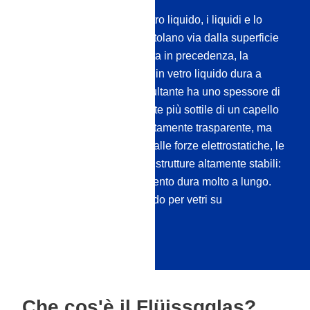
Dopo il rivestimento del vetro liquido, i liquidi e lo
sporco in essi contenuto rotolano via dalla superficie
trattata. Se è stata ben pulita in precedenza, la
purezza con il rivestimento in vetro liquido dura a
lungo. Lo strato di vetro risultante ha uno spessore di
soli 100 nanometri, 500 volte più sottile di un capello
umano. Non solo è completamente trasparente, ma
anche impalpabile. Grazie alle forze elettrostatiche, le
molecole di silicio formano strutture altamente stabili:
Ciò significa che il rivestimento dura molto a lungo.
Acquistate il sigillante liquido per vetri su
Versiegelung24.
Che cos'è il Flüissgglas?