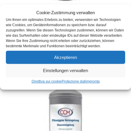
Sigillatura vetri auto di qualità professionale
Cookie-Zustimmung verwalten
Um Ihnen ein optimales Erlebnis zu bieten, verwenden wir Technologien
149,00
€
(
149,00
€
/
l
)
wie Cookies, um Geräteinformationen zu speichern bzw. darauf
zuzugreifen. Wenn Sie diesen Technologien zustimmen, können wir Daten
COD: 1002-7601
wie das Surfverhalten oder eindeutige IDs auf dieser Website verarbeiten.
Contenuto: 1
l
Wenn Sie Ihre Zustimmung nicht erteilen oder zurückziehen, können
Inventario :
In magazzino
bestimmte Merkmale und Funktionen beeinträchtigt werden.
Tempi di consegna:
3 Werktage
Akzeptieren
incl. VAT
più
spedizione
Einstellungen verwalten
Direttiva sui cookie
Protezione dati
impronta