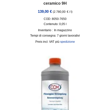
ceramico 9H
139,00
€
(
2.780,00
€
/
l
)
COD: 8050-7650
Contenuto: 0,05
l
Inventario :
In magazzino
Tempi di consegna:
7 giorni lavorativi
incl. VAT
più
spedizione