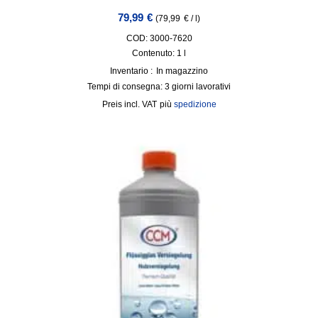
79,99
€
(
79,99
€
/
l
)
COD: 3000-7620
Contenuto: 1
l
Inventario :
In magazzino
Tempi di consegna:
3 giorni lavorativi
incl. VAT
più
spedizione