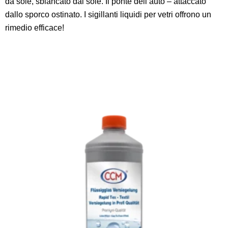
da sole, sbiancato dal sole. Il ponte dell’auto – attaccato
dallo sporco ostinato. I sigillanti liquidi per vetri offrono un
rimedio efficace!