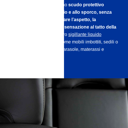
I nostri sigillanti formano uno
scudo protettivo
repellente all’acqua, all’olio e allo sporco, senza
compromettere o modificare l’aspetto, la
traspirabilità, il colore
o la sensazione al tatto della
superficie!
Scoprite il nostro
sigillante liquido
professionale per tessuti
come mobili imbottiti, sedili o
capote di auto in tessuto, parasole, materassi e
cravatte fino alle tende.