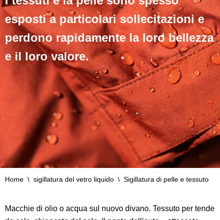
I tessuti e la pelle sono spesso
esposti a particolari sollecitazioni e
perdono rapidamente la loro bellezza
e il loro valore.
Home
\
sigillatura del vetro liquido
\
Sigillatura di pelle e tessuto
Macchie di olio o acqua sul nuovo divano. Tessuto per tende