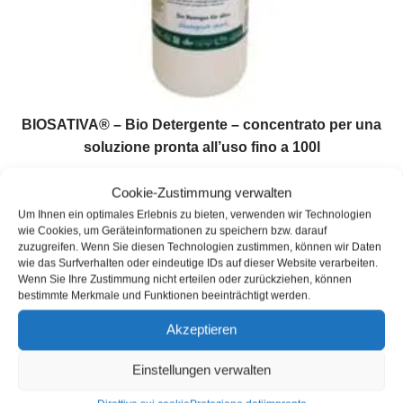
BIOSATIVA® – Bio Detergente – concentrato per una
soluzione pronta all’uso fino a 100l
23,99
€
(
23,99
€
/
l
)
Cookie-Zustimmung verwalten
COD: 9000-Biosativa
Um Ihnen ein optimales Erlebnis zu bieten, verwenden wir Technologien
Contenuto: 1
l
wie Cookies, um Geräteinformationen zu speichern bzw. darauf
Inventario :
In magazzino
zuzugreifen. Wenn Sie diesen Technologien zustimmen, können wir Daten
wie das Surfverhalten oder eindeutige IDs auf dieser Website verarbeiten.
Tempi di consegna:
3 giorni lavorativi
Wenn Sie Ihre Zustimmung nicht erteilen oder zurückziehen, können
incl. VAT
più
spedizione
bestimmte Merkmale und Funktionen beeinträchtigt werden.
Akzeptieren
Einstellungen verwalten