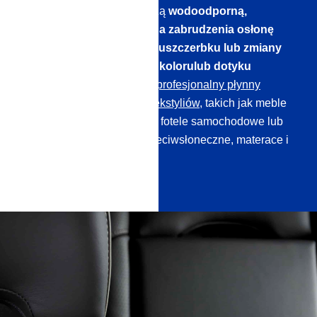
Nasze uszczelniacze tworzą
wodoodporną,
olejoodporną i odporną na zabrudzenia osłonę
ochronną – bez żadnego uszczerbku lub zmiany
wyglądu,
oddychalności, koloru
lub dotyku
powierzchni!
Odkryj nasz
profesjonalny płynny
uszczelniacz do szkła do tekstyliów
, takich jak meble
tapicerowane, materiałowe fotele samochodowe lub
miękkie blaty, parasole przeciwsłoneczne, materace i
krawaty, aż po namioty.