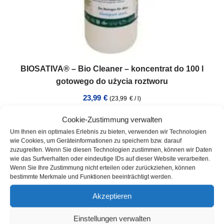
BIOSATIVA® – Bio Cleaner – koncentrat do 100 l
gotowego do użycia roztworu
23,99
€
(
23,99
€
/
l
)
SKU: 9000-Biosativa
Cookie-Zustimmung verwalten
Treść: 1
l
Um Ihnen ein optimales Erlebnis zu bieten, verwenden wir Technologien
Magazyn :
W magazynie
wie Cookies, um Geräteinformationen zu speichern bzw. darauf
Czas dostawy:
3 dni robocze
zuzugreifen. Wenn Sie diesen Technologien zustimmen, können wir Daten
wie das Surfverhalten oder eindeutige IDs auf dieser Website verarbeiten.
incl. VAT
plus
Wysyłka
Wenn Sie Ihre Zustimmung nicht erteilen oder zurückziehen, können
bestimmte Merkmale und Funktionen beeinträchtigt werden.
Akzeptieren
Einstellungen verwalten