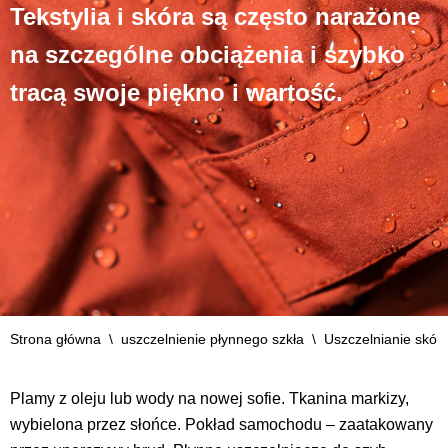
Tekstylia i skóra są często narażone
na szczególne obciążenia i szybko
tracą swoje piękno i wartość.
Strona główna
\
uszczelnienie płynnego szkła
\
Uszczelnianie skóry 
Plamy z oleju lub wody na nowej sofie. Tkanina markizy,
wybielona przez słońce. Pokład samochodu – zaatakowany