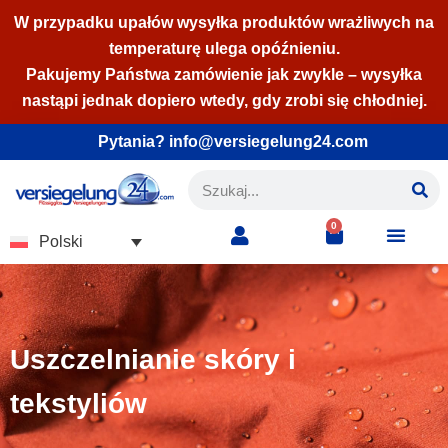
W przypadku upałów wysyłka produktów wrażliwych na
temperaturę ulega opóźnieniu.
Przejdź
Pakujemy Państwa zamówienie jak zwykle – wysyłka
do
nastąpi jednak dopiero wtedy, gdy zrobi się chłodniej.
treści
Pytania? info@versiegelung24.com
0
Polski
Uszczelnianie skóry i
tekstyliów