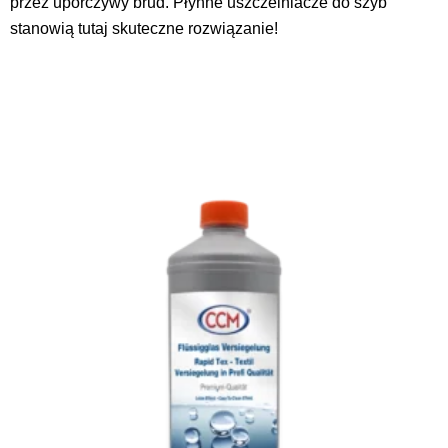
przez uporczywy brud. Płynne uszczelniacze do szyb
stanowią tutaj skuteczne rozwiązanie!