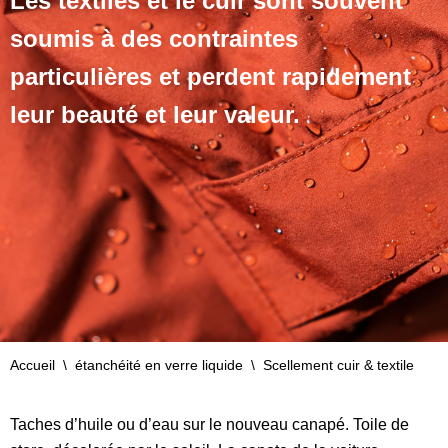
Les textiles et le cuir sont souvent
soumis à des contraintes
particulières et perdent rapidement
leur beauté et leur valeur.
Accueil
\
étanchéité en verre liquide
\
Scellement cuir & textile
Taches d’huile ou d’eau sur le nouveau canapé. Toile de