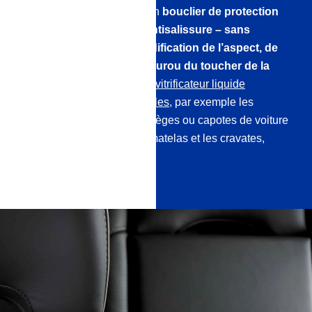
Nos vitrificateurs forment un
bouclier de protection
hydrofuge, oléofuge et antisalissure – sans
aucune altération ou modification de l’aspect, de
la
respirabilité, de la couleur
ou du toucher de la
surface !
Découvrez notre
vitrificateur liquide
professionnel pour les textiles
, par exemple les
meubles rembourrés, les sièges ou capotes de voiture
en tissu, les parasols, les matelas et les cravates,
jusqu’aux tentes.