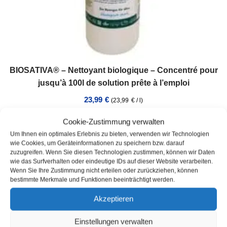
BIOSATIVA® – Nettoyant biologique – Concentré pour
jusqu’à 100l de solution prête à l’emploi
23,99
€
(
23,99
€
/
l
)
UGS : 9000-Biosativa
Cookie-Zustimmung verwalten
Contenu: 1
l
Um Ihnen ein optimales Erlebnis zu bieten, verwenden wir Technologien
Inventaire :
En stock
wie Cookies, um Geräteinformationen zu speichern bzw. darauf
Délai de livraison :
3 jours ouvrables
zuzugreifen. Wenn Sie diesen Technologien zustimmen, können wir Daten
wie das Surfverhalten oder eindeutige IDs auf dieser Website verarbeiten.
incl. VAT
plus
Expédition
Wenn Sie Ihre Zustimmung nicht erteilen oder zurückziehen, können
bestimmte Merkmale und Funktionen beeinträchtigt werden.
Akzeptieren
Einstellungen verwalten