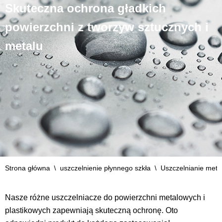
Skuteczna ochrona gładkich
powierzchni z tworzyw sztucznych i
metalu
Strona główna
\
uszczelnienie płynnego szkła
\
Uszczelnianie metal
Nasze różne uszczelniacze do powierzchni metalowych i
plastikowych zapewniają skuteczną ochronę. Oto