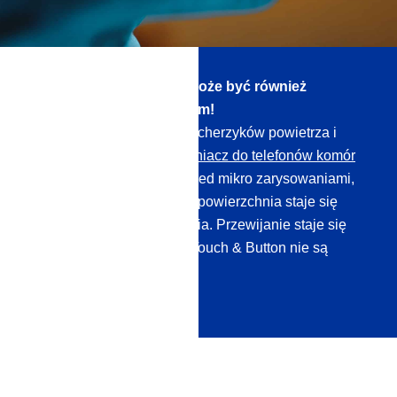
Wyświetlacz smartfona może być również
chroniony płynnym szkłem!
Całkowicie pozbawiony pęcherzyków powietrza i
niewidoczny, nasz
uszczelniacz do telefonów komór
kowych tworzy ochronę przed mikro zarysowaniami,
redukuje odciski palców, a powierzchnia staje się
bardzo łatwa do czyszczenia. Przewijanie staje się
przyjemniejsze, a funkcje Touch & Button nie są
osłabione.