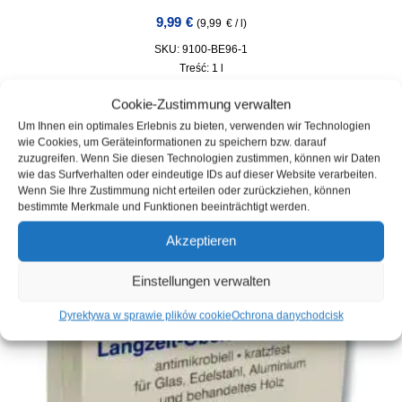
9,99
€
(
9,99
€
/
l
)
SKU: 9100-BE96-1
Treść: 1
l
Magazyn :
W magazynie
Cookie-Zustimmung verwalten
Czas dostawy:
3 Werktage
Um Ihnen ein optimales Erlebnis zu bieten, verwenden wir Technologien
incl. VAT
plus
Wysyłka
wie Cookies, um Geräteinformationen zu speichern bzw. darauf
zuzugreifen. Wenn Sie diesen Technologien zustimmen, können wir Daten
wie das Surfverhalten oder eindeutige IDs auf dieser Website verarbeiten.
Wenn Sie Ihre Zustimmung nicht erteilen oder zurückziehen, können
bestimmte Merkmale und Funktionen beeinträchtigt werden.
Akzeptieren
Einstellungen verwalten
Dyrektywa w sprawie plików cookie
Ochrona danych
odcisk