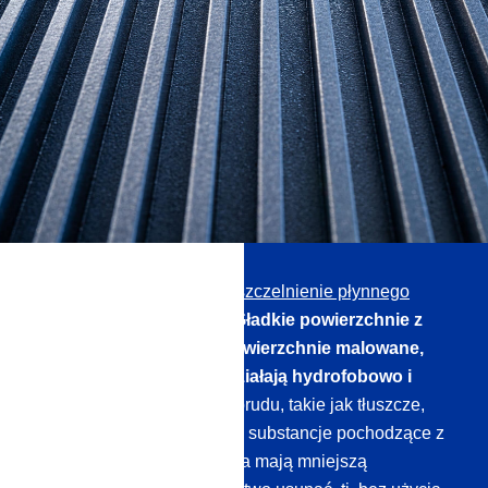
Z naszym
Profesjonalne uszczelnienie płynnego
szkła do plastiku i metalu
Gładkie powierzchnie z
tworzywa sztucznego, powierzchnie malowane,
stal nierdzewna i metal działają hydrofobowo i
oleofobowo
: Cząsteczki brudu, takie jak tłuszcze,
substancje oleiste, wapno i substancje pochodzące z
zanieczyszczeń środowiska mają mniejszą