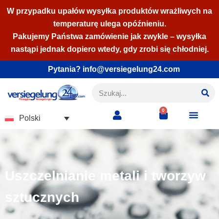
W przypadku upałów wysyłka produktów wrażliwych na
temperaturę ulega opóźnieniu.
Przejdź
Pakujemy Państwa zamówienie jak zwykle – wysyłka
do
nastąpi jednak dopiero wtedy, gdy zrobi się chłodniej.
treści
Pytania? info@versiegelung24.com
0
Polski
Uszczelnianie metali i tworzyw
sztucznych