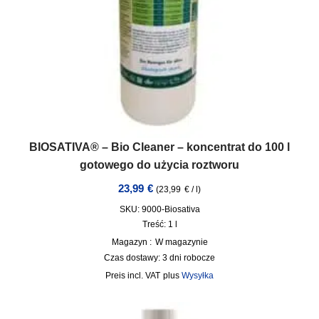
BIOSATIVA® – Bio Cleaner – koncentrat do 100 l
gotowego do użycia roztworu
23,99
€
(
23,99
€
/
l
)
SKU: 9000-Biosativa
Treść: 1
l
Magazyn :
W magazynie
Czas dostawy:
3 dni robocze
incl. VAT
plus
Wysyłka