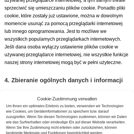
używanej przeglądarce internetowej, a tym samym trwale
sprzeciwić się umieszczaniu plików cookie. Ponadto pliki
cookie, które zostały już ustawione, można w dowolnym
momencie usunąć za pomocą przeglądarki internetowej
lub innego oprogramowania. Jest to możliwe we
wszystkich popularnych przeglądarkach internetowych.
Jeśli dana osoba wyłączy ustawienie plików cookie w
używanej przeglądarce internetowej, nie wszystkie funkcje
naszej strony internetowej mogą być w pełni użyteczne.
4. Zbieranie ogólnych danych i informacji
Witryna versiegelung24.com gromadzi szereg ogólnych
Cookie-Zustimmung verwalten
danych i informacji za każdym razem, gdy osoba, której
Um Ihnen ein optimales Erlebnis zu bieten, verwenden wir Technologien
wie Cookies, um Geräteinformationen zu speichern bzw. darauf
dane dotyczą, lub zautomatyzowany system, uzyskuje
zuzugreifen. Wenn Sie diesen Technologien zustimmen, können wir Daten
dostęp do witryny. Te ogólne dane i informacje są
wie das Surfverhalten oder eindeutige IDs auf dieser Website verarbeiten.
Wenn Sie Ihre Zustimmung nicht erteilen oder zurückziehen, können
przechowywane w plikach dziennika serwera. (1) rodzaje i
bestimmte Merkmale und Funktionen beeinträchtigt werden.