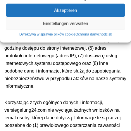
wersje używanej przeglądarki, (2) system operacyjny, z
którego korzysta system dostępu, (3) strona internetowa, z
Akzeptieren
której system dostępowy dociera do naszej strony
Einstellungen verwalten
internetowej (tzw. referrer), (4) podstrony internetowe, które
są dostępne za pośrednictwem systemu dostępowego na
Dyrektywa w sprawie plików cookie
Ochrona danych
odcisk
naszej stronie internetowej można kontrolować, (5) datę i
godzinę dostępu do strony internetowej, (6) adres
protokołu internetowego (adres IP), (7) dostawcę usług
internetowych systemu dostępowego oraz (8) inne
podobne dane i informacje, które służą do zapobiegania
niebezpieczeństwu w przypadku ataków na nasze systemy
informatyczne.
Korzystając z tych ogólnych danych i informacji,
versiegelung24.com nie wyciąga żadnych wniosków na
temat osoby, której dane dotyczą. Informacje te są raczej
potrzebne do (1) prawidłowego dostarczania zawartości