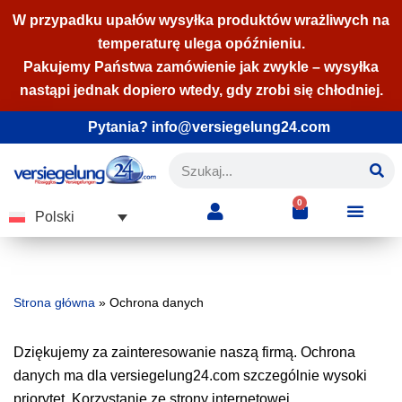
W przypadku upałów wysyłka produktów wrażliwych na
temperaturę ulega opóźnieniu.
Przejdź
Pakujemy Państwa zamówienie jak zwykle – wysyłka
do
nastąpi jednak dopiero wtedy, gdy zrobi się chłodniej.
treści
Pytania? info@versiegelung24.com
0
Polski
Strona główna
»
Ochrona danych
Dziękujemy za zainteresowanie naszą firmą. Ochrona
danych ma dla versiegelung24.com szczególnie wysoki
priorytet. Korzystanie ze strony internetowej