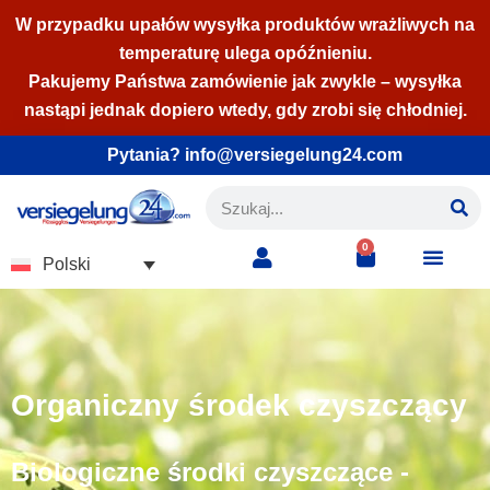
W przypadku upałów wysyłka produktów wrażliwych na
temperaturę ulega opóźnieniu.
Przejdź
Pakujemy Państwa zamówienie jak zwykle – wysyłka
do
nastąpi jednak dopiero wtedy, gdy zrobi się chłodniej.
treści
Pytania? info@versiegelung24.com
0
Polski
Organiczny środek czyszczący
Biologiczne środki czyszczące -