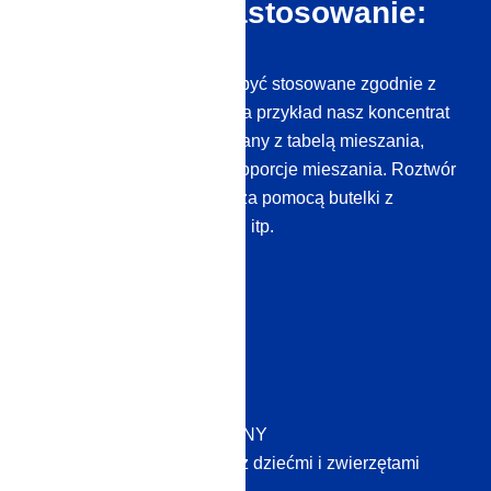
Prawidłowe zastosowanie:
Środki czyszczące muszą być stosowane zgodnie z
instrukcjami producenta. Na przykład nasz koncentrat
BIOSATIVA® jest dostarczany z tabelą mieszania,
która określa optymalne proporcje mieszania. Roztwór
można następnie nanieść za pomocą butelki z
rozpylaczem, pędzla, gąbki itp.
Przykłady zastosowań:
Kuchnie komercyjne
Przemysł spożywczy
Medycyna
TRANSPORT PUBLICZNY
Gospodarstwa domowe z dziećmi i zwierzętami