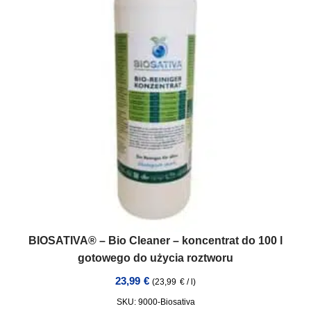
BIOSATIVA® – Bio Cleaner – koncentrat do 100 l
gotowego do użycia roztworu
23,99
€
(
23,99
€
/
l
)
SKU: 9000-Biosativa