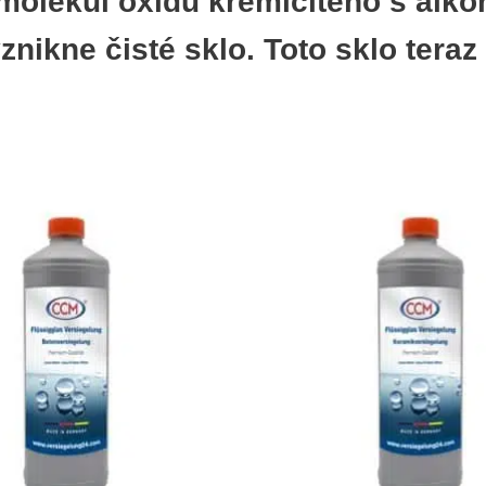
molekúl oxidu kremičitého s alk
znikne čisté sklo. Toto sklo ter