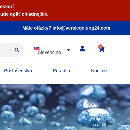
eskorí.
ude opäť chladnejšie.
Máte otázky? info@versiegelung24.com
0
Slovenčina
Príslušenstvo
Poradca
Kontakt