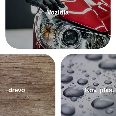
Vozidlá
Na tmely do auta
drevo
Kov, plast