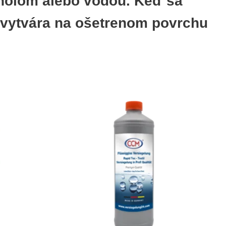
oholom alebo vodou. Keď sa
az vytvára na ošetrenom povrchu