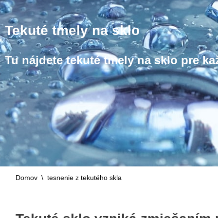
Tekuté tmely na sklo
Tu nájdete tekuté tmely na sklo pre k
Domov
\
tesnenie z tekutého skla