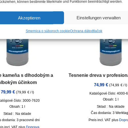
ückziehen, können bestimmte Merkmale und Funktionen beeinträchtigt werden.
Akzeptieren
Einstellungen verwalten
Smernica o súboroch cookie
Ochrana dát
odtlačok
e kameňa s dlhodobým a
Tesnenie dreva v profesioná
hlbokým účinkom
74,99
€
(
74,99
€
/
l
)
79,99
€
(
79,99
€
/
l
)
Katalógové číslo: 4000-
Obsah: 1
l
talógové číslo: 3000-7620
Obsah: 1
l
Sklad :
Na sklade
Čas dodania:
3 Werkta
Sklad :
Na sklade
s dodania:
3 pracovné dni
incl. VAT
plus
Dopr
incl. VAT
plus
Doprava