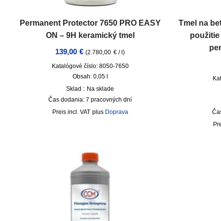
Permanent Protector 7650 PRO EASY
Tmel na be
ON – 9H keramický tmel
použiti
pe
139,00
€
(
2.780,00
€
/
l
)
Katalógové číslo: 8050-7650
Obsah: 0,05
l
Ka
Sklad :
Na sklade
Čas dodania:
7 pracovných dní
incl. VAT
plus
Doprava
Ča