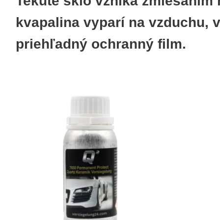
Tekuté sklo vzniká zmiešaním 
kvapalina vyparí na vzduchu, v
priehľadný ochranný film.