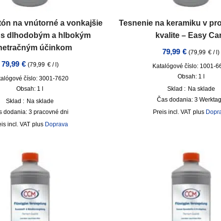
tón na vnútorné a vonkajšie
Tesnenie na keramiku v pro
e s dlhodobým a hlbokým
kvalite – Easy Ca
netračným účinkom
79,99
€
(
79,99
€
/
l
)
79,99
€
(
79,99
€
/
l
)
Katalógové číslo: 1001-6
Obsah: 1
l
talógové číslo: 3001-7620
Obsah: 1
l
Sklad :
Na sklade
Čas dodania:
3 Werkta
Sklad :
Na sklade
s dodania:
3 pracovné dni
incl. VAT
plus
Dopr
incl. VAT
plus
Doprava