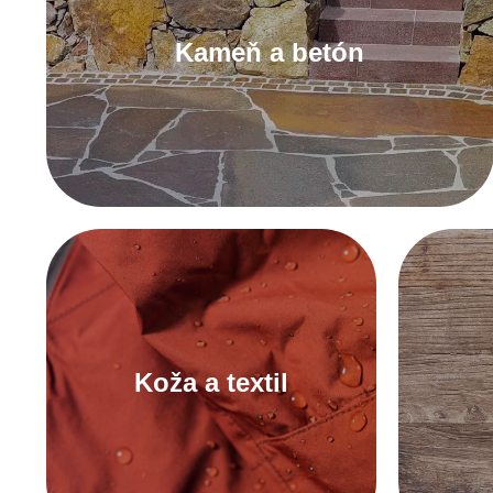
Kameň a betón
K tmelom na kameň a betón
Koža a textil