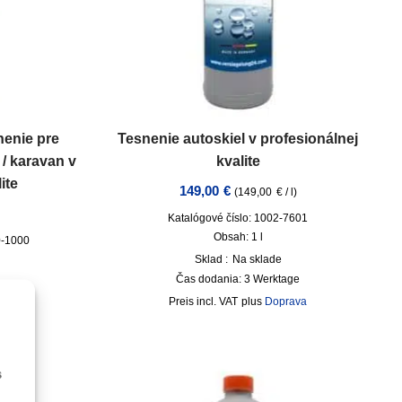
nenie pre
Tesnenie autoskiel v profesionálnej
 / karavan v
kvalite
ite
149,00
€
(
149,00
€
/
l
)
Katalógové číslo: 1002-7601
Obsah: 1
l
0-1000
Sklad :
Na sklade
Čas dodania:
3 Werktage
 dni
incl. VAT
plus
Doprava
ava
s