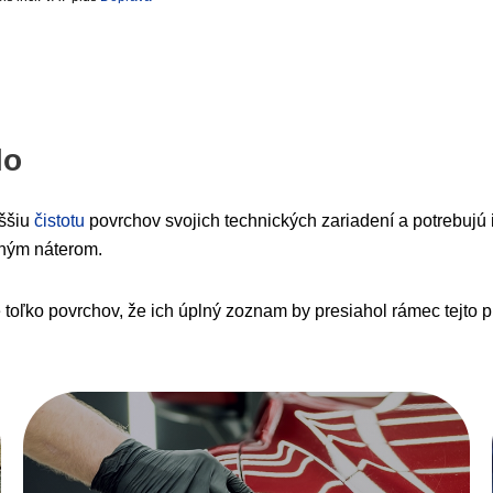
lo
yššiu
čistotu
povrchov svojich technických zariadení a potrebujú
eným náterom.
ľko povrchov, že ich úplný zoznam by presiahol rámec tejto publ