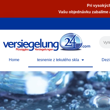
Pri vysokých
Vašu objednávku zabalíme a
Preskočiť
na
obsah
Home
tesnenie z tekutého skla
Dezi