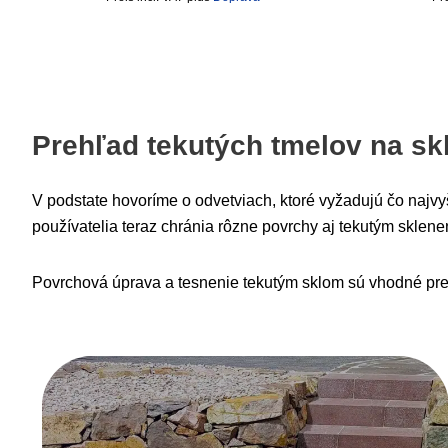
Prehľad tekutých tmelov na sk
V podstate hovoríme o odvetviach, ktoré vyžadujú čo najv
používatelia teraz chránia rôzne povrchy aj tekutým sklen
Povrchová úprava a tesnenie tekutým sklom sú vhodné pre to