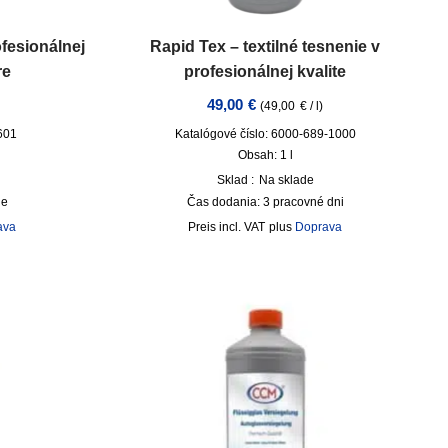
fesionálnej
Rapid Tex – textilné tesnenie v
re
profesionálnej kvalite
49,00
€
(
49,00
€
/
l
)
601
Katalógové číslo: 6000-689-1000
Obsah: 1
l
Sklad :
Na sklade
ge
Čas dodania:
3 pracovné dni
ava
incl. VAT
plus
Doprava