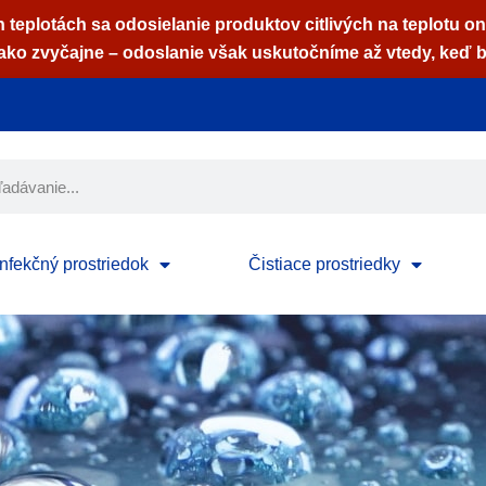
 teplotách sa odosielanie produktov citlivých na teplotu on
ko zvyčajne – odoslanie však uskutočníme až vtedy, keď b
nfekčný prostriedok
Čistiace prostriedky