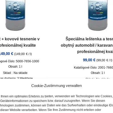
t + kovové tesnenie v
Špeciálna leštenka a tes
ofesionálnej kvalite
obytný automobil / karavan
profesionálnej kval
149,00
€
(
149,00
€
/
l
)
99,00
€
(
99,00
€
/
l
)
ógové číslo: 5000-7656-1000
Obsah: 1
l
Katalógové číslo: 2001-766
Sklad :
Na sklade
Obsah: 1
l
as dodania:
3 Werktage
Sklad :
Na sklade
incl. VAT
plus
Doprava
Čas dodania:
3 pracovné
Cookie-Zustimmung verwalten
incl. VAT
plus
Dopr
Ihnen ein optimales Erlebnis zu bieten, verwenden wir Technologien wie Cookies,
Geräteinformationen zu speichern bzw. darauf zuzugreifen. Wenn Sie diesen
hnologien zustimmen, können wir Daten wie das Surfverhalten oder eindeutige ID
 dieser Website verarbeiten. Wenn Sie Ihre Zustimmung nicht erteilen oder