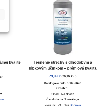
lnej kvalite
Tesnenie strechy s dlhodobým a
hĺbkovým účinkom – prémiová kvalita
79,99
€
(
79,99
€
/
l
)
695
Katalógové číslo: 3002-7620
Obsah: 1
l
ge
Sklad :
Na sklade
ava
Čas dodania:
3 Werktage
incl. VAT
plus
Doprava