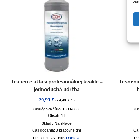
zur
Tesnenie skla v profesionálnej kvalite –
Tesneni
jednoduchá údržba
79,99
€
(
79,99
€
/
l
)
Katalógové číslo: 1000-6601
Ka
Obsah: 1
l
Sklad :
Na sklade
Čas dodania:
3 pracovné dni
Ča
incl. VAT
plus
Doprava