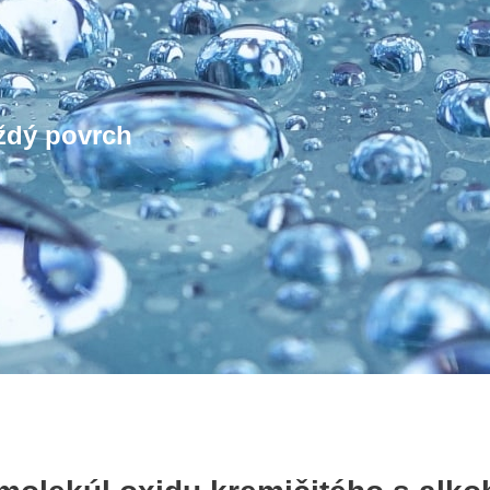
aždý povrch