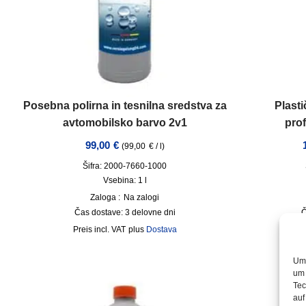
Posebna polirna in tesnilna sredstva za
Plast
avtomobilsko barvo 2v1
pro
99,00
€
(
99,00
€
/
l
)
Šifra: 2000-7660-1000
Vsebina: 1
l
Zaloga :
Na zalogi
Čas dostave:
3 delovne dni
Č
incl. VAT
plus
Dostava
Um 
um 
Tec
auf