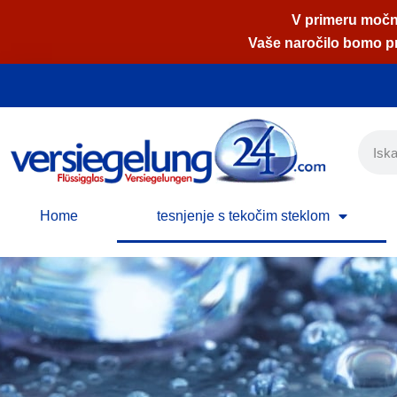
V primeru močne
Vaše naročilo bomo pri
Skoči
na
vsebino
Home
tesnjenje s tekočim steklom