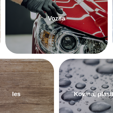
Vozila
Za avtomobilske tesnilne mase
les
Kovina, plast