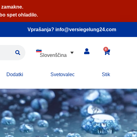
, zamakne.
bo spet ohladilo.
Vprašanja? info@versiegelung24.com
0
Slovenščina
Dodatki
Svetovalec
Stik