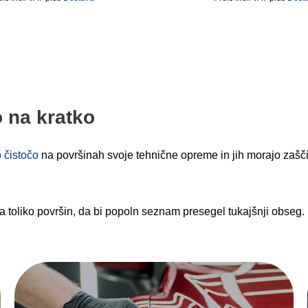
 na kratko
 čistočo
na površinah svoje tehnične opreme in jih morajo zašči
.
za toliko površin, da bi popoln seznam presegel tukajšnji obs