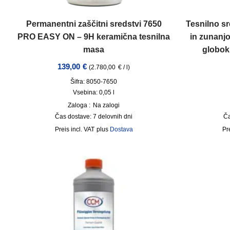
Permanentni zaščitni sredstvi 7650
Tesnilno sr
PRO EASY ON – 9H keramična tesnilna
in zunanjo
masa
globok
139,00
€
(
2.780,00
€
/
l
)
Šifra: 8050-7650
Vsebina: 0,05
l
Zaloga :
Na zalogi
Čas dostave:
7 delovnih dni
Ča
incl. VAT
plus
Dostava