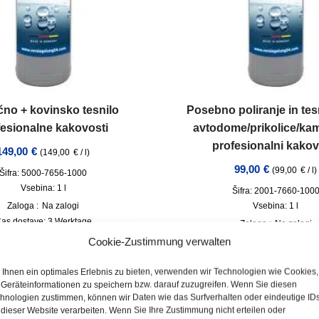
ično + kovinsko tesnilo
Posebno poliranje in tes
fesionalne kakovosti
avtodome/prikolice/kam
profesionalni kakov
149,00
€
(
149,00
€
/
l
)
99,00
€
(
99,00
€
/
l
)
Šifra: 5000-7656-1000
Vsebina: 1
l
Šifra: 2001-7660-100
Zaloga :
Na zalogi
Vsebina: 1
l
as dostave:
3 Werktage
Zaloga :
Na zalogi
incl. VAT
plus
Dostava
Čas dostave:
3 delovne 
Cookie-Zustimmung verwalten
incl. VAT
plus
Dost
Ihnen ein optimales Erlebnis zu bieten, verwenden wir Technologien wie Cookies,
Geräteinformationen zu speichern bzw. darauf zuzugreifen. Wenn Sie diesen
hnologien zustimmen, können wir Daten wie das Surfverhalten oder eindeutige ID
 dieser Website verarbeiten. Wenn Sie Ihre Zustimmung nicht erteilen oder