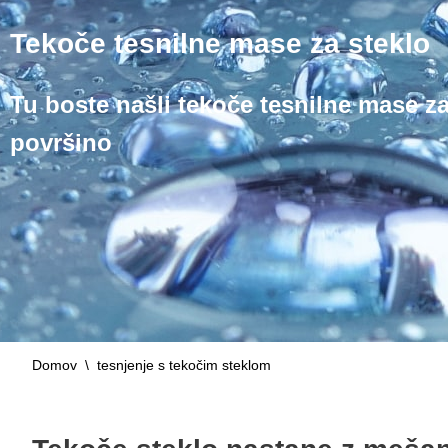
Tekoče tesnilne mase za steklo
Tu boste našli tekoče tesnilne mase za
površino
Domov
\
tesnjenje s tekočim steklom