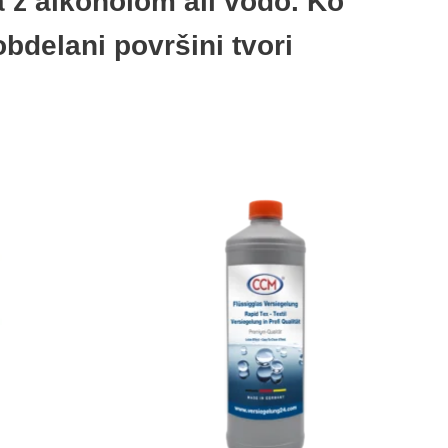
 z alkoholom ali vodo. Ko
obdelani površini tvori