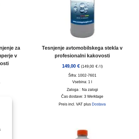
njenje za
Tesnjenje avtomobilskega stekla v
perje v
profesionalni kakovosti
osti
149,00
€
(
149,00
€
/
l
)
Šifra: 1002-7601
Vsebina: 1
l
0
Zaloga :
Na zalogi
Čas dostave:
3 Werktage
dni
incl. VAT
plus
Dostava
ava
s