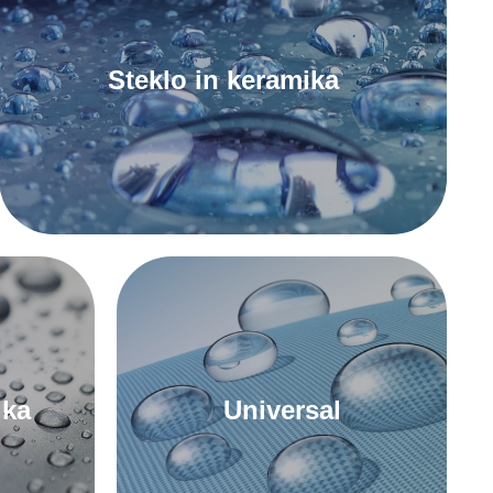
Steklo in keramika
Za tesnila za steklo in keramiko
ika
Universal