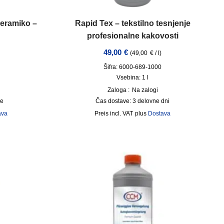
keramiko –
Rapid Tex – tekstilno tesnjenje
profesionalne kakovosti
49,00
€
(
49,00
€
/
l
)
Šifra: 6000-689-1000
Vsebina: 1
l
Zaloga :
Na zalogi
ge
Čas dostave:
3 delovne dni
ava
incl. VAT
plus
Dostava