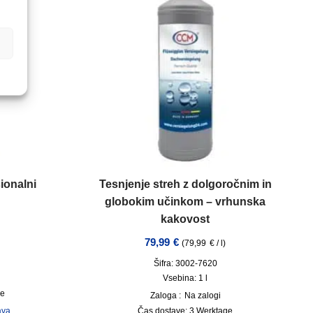
ionalni
Tesnjenje streh z dolgoročnim in
globokim učinkom – vrhunska
kakovost
79,99
€
(
79,99
€
/
l
)
Šifra: 3002-7620
Vsebina: 1
l
ge
Zaloga :
Na zalogi
ava
Čas dostave:
3 Werktage