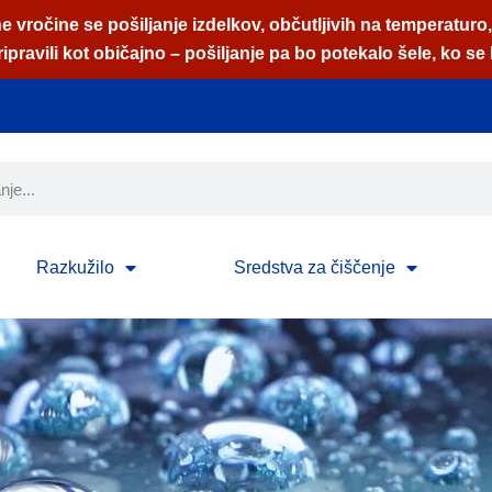
 vročine se pošiljanje izdelkov, občutljivih na temperaturo
pravili kot običajno – pošiljanje pa bo potekalo šele, ko se 
Razkužilo
Sredstva za čiščenje