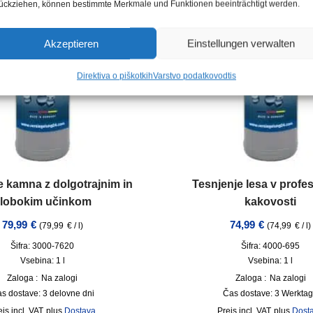
ückziehen, können bestimmte Merkmale und Funktionen beeinträchtigt werden.
Akzeptieren
Einstellungen verwalten
Direktiva o piškotkih
Varstvo podatkov
odtis
e kamna z dolgotrajnim in
Tesnjenje lesa v profes
lobokim učinkom
kakovosti
79,99
€
74,99
€
(
79,99
€
/
l
)
(
74,99
€
/
l
)
Šifra: 3000-7620
Šifra: 4000-695
Vsebina: 1
l
Vsebina: 1
l
Zaloga :
Na zalogi
Zaloga :
Na zalogi
s dostave:
3 delovne dni
Čas dostave:
3 Werkta
incl. VAT
plus
Dostava
incl. VAT
plus
Dost