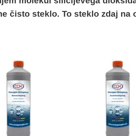
jem molekul silicijevega dioksida
e čisto steklo. To steklo zdaj na 