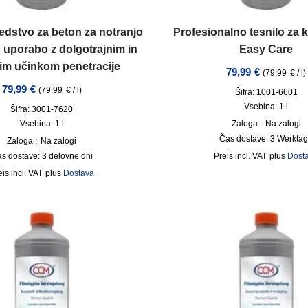
edstvo za beton za notranjo
Profesionalno tesnilo za 
 uporabo z dolgotrajnim in
Easy Care
im učinkom penetracije
79,99
€
(
79,99
€
/
l
)
79,99
€
(
79,99
€
/
l
)
Šifra: 1001-6601
Vsebina: 1
l
Šifra: 3001-7620
Vsebina: 1
l
Zaloga :
Na zalogi
Čas dostave:
3 Werkta
Zaloga :
Na zalogi
s dostave:
3 delovne dni
incl. VAT
plus
Dost
incl. VAT
plus
Dostava