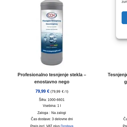
zur
Profesionalno tesnjenje stekla –
Tesnjenj
enostavno nego
g
79,99
€
(
79,99
€
/
l
)
Šifra: 1000-6601
Vsebina: 1
l
Zaloga :
Na zalogi
Čas dostave:
3 delovne dni
Ča
incl. VAT
plus
Dostava