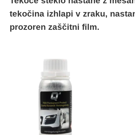
Tekoče steklo nastane z mešan
tekočina izhlapi v zraku, nastan
prozoren zaščitni film.