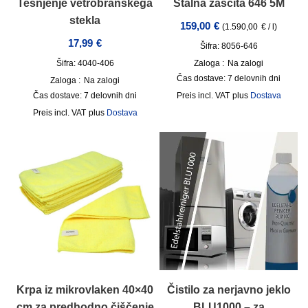
Tesnjenje vetrobranskega
Stalna zaščita 646 5M
stekla
159,00
€
(
1.590,00
€
/
l
)
17,99
€
Šifra: 8056-646
Šifra: 4040-406
Zaloga :
Na zalogi
Čas dostave:
7 delovnih dni
Zaloga :
Na zalogi
Čas dostave:
7 delovnih dni
incl. VAT
plus
Dostava
incl. VAT
plus
Dostava
Krpa iz mikrovlaken 40×40
Čistilo za nerjavno jeklo
cm za predhodno čiščenje
BLU1000 – za