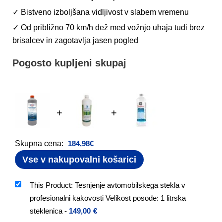
✓ Bistveno izboljšana vidljivost v slabem vremenu
✓ Od približno 70 km/h dež med vožnjo uhaja tudi brez
brisalcev in zagotavlja jasen pogled
Pogosto kupljeni skupaj
+
+
Skupna cena:
184,98
€
Vse v nakupovalni košarici
This Product: Tesnjenje avtomobilskega stekla v
profesionalni kakovosti Velikost posode: 1 litrska
steklenica
-
149,00
€