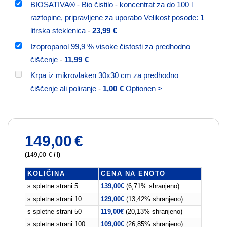
BIOSATIVA® - Bio čistilo - koncentrat za do 100 l
raztopine, pripravljene za uporabo Velikost posode: 1
litrska steklenica
-
23,99
€
Izopropanol 99,9 % visoke čistosti za predhodno
čiščenje
-
11,99
€
Krpa iz mikrovlaken 30x30 cm za predhodno
čiščenje ali poliranje
-
1,00
€
Optionen >
149,00
€
(
149,00
€
/
l
)
KOLIČINA
CENA NA ENOTO
s spletne strani 5
139,00
€
(6,71% shranjeno)
s spletne strani 10
129,00
€
(13,42% shranjeno)
s spletne strani 50
119,00
€
(20,13% shranjeno)
s spletne strani 100
109,00
€
(26,85% shranjeno)