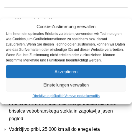
Značilnosti izdelka
Cookie-Zustimmung verwalten
Um Ihnen ein optimales Erlebnis zu bieten, verwenden wir Technologien
Bistra, brezbarvna tekočina, nevidna in neopazna
wie Cookies, um Geräteinformationen zu speichern bzw. darauf
zuzugreifen. Wenn Sie diesen Technologien zustimmen, können wir Daten
Izjemen učinek enostavnega čiščenja za oprijem
wie das Surfverhalten oder eindeutige IDs auf dieser Website verarbeiten.
Wenn Sie Ihre Zustimmung nicht erteilen oder zurückziehen, können
umazanije
bestimmte Merkmale und Funktionen beeinträchtigt werden.
Odpornost vode, olja in umazanije, dežja in snega se
Akzeptieren
odcepi s stekla, umazanija, ptičji iztrebki, žuželke in led
se ne morejo več trdno držati
Einstellungen verwalten
Pozimi je olajšanje strganja ledu
Direktiva o piškotkih
Varstvo podatkov
odtis
Približno 70 km / h dež med vožnjo odteka tudi brez
brisalca vetrobranskega stekla in zagotavlja jasen
pogled
Vzdržljivo pribl. 25.000 km ali do enega leta