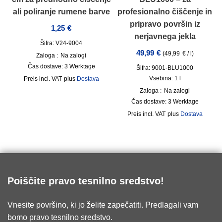
ali poliranje rumene barve
profesionalno čiščenje in
pripravo površin iz
1,25
€
nerjavnega jekla
Šifra: V24-9004
49,99
€
(
49,99
€
/
l
)
Zaloga :
Na zalogi
Čas dostave:
3 Werktage
Šifra: 9001-BLU1000
Vsebina: 1
l
incl. VAT
plus
Dostava
Zaloga :
Na zalogi
Čas dostave:
3 Werktage
incl. VAT
plus
Dostava
Poiščite pravo tesnilno sredstvo!
Vnesite površino, ki jo želite zapečatiti. Predlagali vam
bomo pravo tesnilno sredstvo.