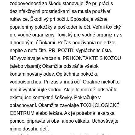
zodpovednosti za škodu stanovuje, že pri práci s
dezinfekčnými prostriedkami sa musia používať
rukavice. Škodlivý pri požití. Spôsobuje vážne
popáleniny pokožky a poškodenie očí. Veľmi toxický
pre vodné organizmy. Toxický pre vodné organizmy s
dlhodobými účinkami. Počas používania nejedzte,
nepite a nefajčite. PRI POŽITÍ: Vypláchnite ústa.
NEvyvolávajte vracanie. PRI KONTAKTE S KOŽOU
(alebo vlasmi): Okamžite odstráňte všetok
kontaminovaný odev. Opláchnite pokožku
vodou/sprchou. Pri zasiahnutí očí: Opatrne niekoľko
minút vyplachujte vodou. Ak je to možné, odstráňte
existujúce kontaktné šošovky. Pokračujte v
oplachovaní. Okamžite zavolajte TOXIKOLOGICKÉ
CENTRUM alebo lekára. Ak je potrebná lekárska
pomoc, pripravte si obal alebo etiketu. Uchovávajte
mimo dosahu detí.