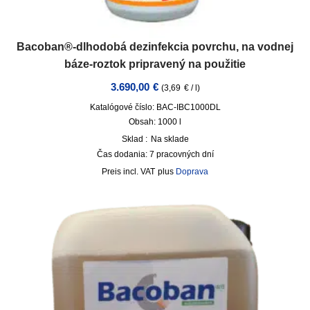
Bacoban®-dlhodobá dezinfekcia povrchu, na vodnej
báze-roztok pripravený na použitie
3.690,00
€
(
3,69
€
/
l
)
Katalógové číslo: BAC-IBC1000DL
Obsah: 1000
l
Sklad :
Na sklade
Čas dodania:
7 pracovných dní
incl. VAT
plus
Doprava