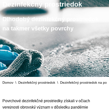
Dezinfekčný prostriedok
Dlhodobý dezinfekčný prostriedok
na takmer všetky povrchy
Domov
\
Dezinfekčný prostriedok
\
Dezinfekčný prostriedok na pov
Povrchové dezinfekčné prostriedky získali v očiach
verejnosti obrovský význam v dôsledku pandémie