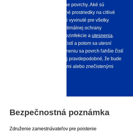
musia byť vyvinuté pre rôzne povrchy. Aké sú
odporúčania pre dezinfekčné prostriedky na citlivé
povrchy? Naše výrobky boli vyvinuté pre všetky
povrchy. Na dosiahnutie optimálnej ochrany
odporúčame kombináciu dezinfekcie a
utesnenia
.
Každý povrch sa najprv vyčistí a potom sa utesní
tekutým sklom. Vďaka utesneniu sa povrch ľahšie čistí
a udržiava a je oveľa menej pravdepodobné, že bude
trvalo ovplyvnený nečistotami alebo znečistenými
časticami.
Bezpečnostná poznámka
Združenie zamestnávateľov pre poistenie