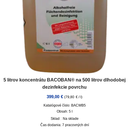
5 litrov koncentrátu BACOBAN® na 500 litrov dlhodobej
dezinfekcie povrchu
399,00
€
(
79,80
€
/
l
)
Katalógové číslo: BACWB5
Obsah: 5
l
Sklad :
Na sklade
Čas dodania:
7 pracovných dní