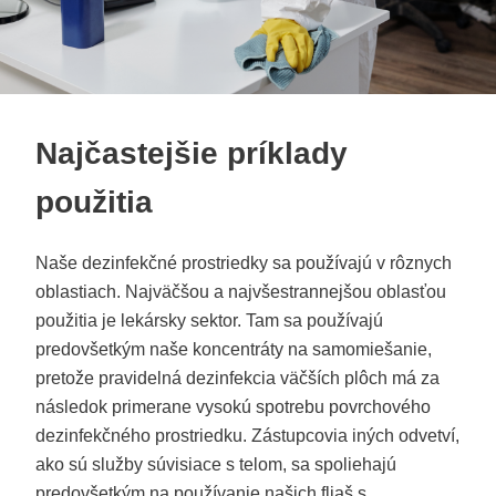
Najčastejšie príklady
použitia
Naše dezinfekčné prostriedky sa používajú v rôznych
oblastiach. Najväčšou a najvšestrannejšou oblasťou
použitia je lekársky sektor. Tam sa používajú
predovšetkým naše koncentráty na samomiešanie,
pretože pravidelná dezinfekcia väčších plôch má za
následok primerane vysokú spotrebu povrchového
dezinfekčného prostriedku. Zástupcovia iných odvetví,
ako sú služby súvisiace s telom, sa spoliehajú
predovšetkým na používanie našich fliaš s