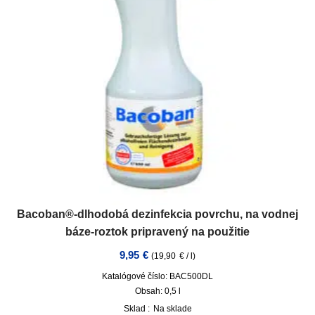
Bacoban®-dlhodobá dezinfekcia povrchu, na vodnej
báze-roztok pripravený na použitie
9,95
€
(
19,90
€
/
l
)
Katalógové číslo: BAC500DL
Obsah: 0,5
l
Sklad :
Na sklade