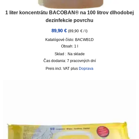
1 liter koncentrátu BACOBAN® na 100 litrov dlhodobej
dezinfekcie povrchu
89,90
€
(
89,90
€
/
l
)
Katalógové číslo: BACWB1D
Obsah: 1
l
Sklad :
Na sklade
Čas dodania:
7 pracovných dní
incl. VAT
plus
Doprava