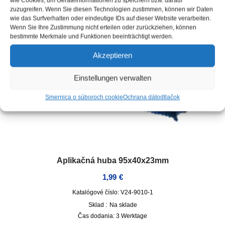
wie Cookies, um Geräteinformationen zu speichern bzw. darauf
zuzugreifen. Wenn Sie diesen Technologien zustimmen, können wir Daten
wie das Surfverhalten oder eindeutige IDs auf dieser Website verarbeiten.
Wenn Sie Ihre Zustimmung nicht erteilen oder zurückziehen, können
bestimmte Merkmale und Funktionen beeinträchtigt werden.
Akzeptieren
Einstellungen verwalten
Smernica o súboroch cookie
Ochrana dát
odtlačok
Aplikačná huba 95x40x23mm
1,99
€
Katalógové číslo: V24-9010-1
Sklad :
Na sklade
Čas dodania:
3 Werktage