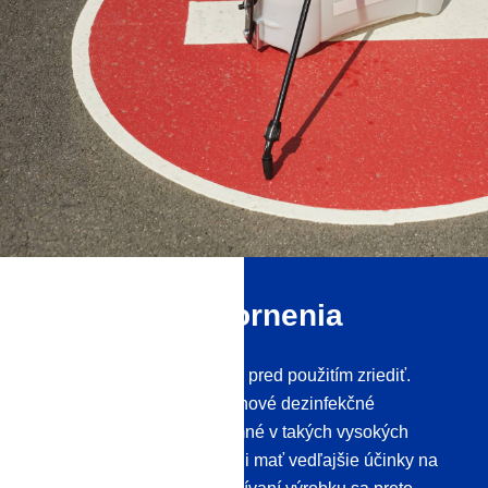
Dôležité upozornenia
Naše koncentráty sa musia pred použitím zriediť.
Naše vysoko účinné povrchové dezinfekčné
prostriedky sú v nich prítomné v takých vysokých
koncentráciách, že by mohli mať vedľajšie účinky na