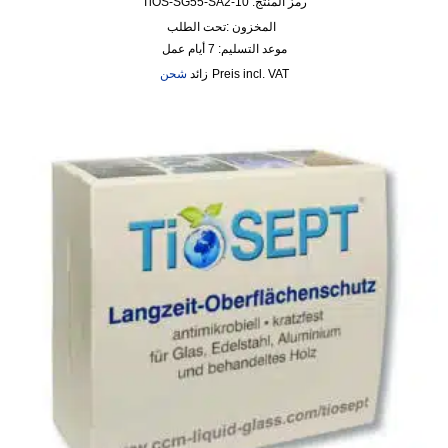
رمز المنتج: TiOS-SG55-SA2-10
المخزون :
تحت الطلب
موعد التسليم:
7 أيام عمل
incl. VAT
زائد
شحن