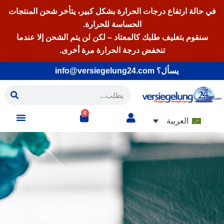
في حالة ارتفاع درجات الحرارة بشكل كبير، يتأخر شحن المنتجات
الحساسة للحرارة.
سنقوم بتغليف طلبك كالمعتاد – لكن لن يتم الشحن إلا عندما
تنخفض درجة الحرارة مرة أخرى.
يسأل؟ info@versiegelung24.com
0
العربية