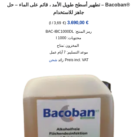
®Bacoban – تطهير أسطح طويل الأمد ، قائم على الماء – حل
جاهز للاستخدام
3.690,00
€
)
l
/
3,69
€
(
رمز المنتج: BAC-IBC1000DL
محتويات: 1000
l
المخزون :
متاح
موعد التسليم:
7 أيام عمل
incl. VAT
زائد
شحن