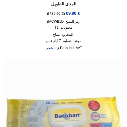
المدى الطويل
89,90
€
)
l
/
89,90
€
(
رمز المنتج: BACWB1D
محتويات: 1
l
المخزون :
متاح
موعد التسليم:
7 أيام عمل
incl. VAT
زائد
شحن