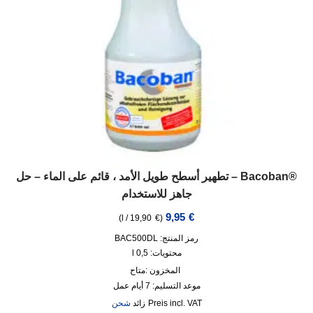
®Bacoban – تطهير أسطح طويل الأمد ، قائم على الماء – حل
جاهز للاستخدام
9,95
€
)
l
/
19,90
€
(
رمز المنتج: BAC500DL
محتويات: 0,5
l
المخزون :
متاح
موعد التسليم:
7 أيام عمل
incl. VAT
زائد
شحن