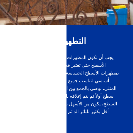
التطهير الأمثل للأسطح
يجب أن تكون المطهرات مصممة لمجموعة متنوعة من
الأسطح حتى تعتبر فعالة. ما هي التوصيات المتعلقة
بمطهرات الأسطح الحساسة؟ لقد تم تطوير منتجاتنا بشكل
أساسي لتناسب جميع الأسطح. للحصول على الحماية
المثلى، نوصي بالجمع بين التطهير
والختم
. يتم تنظيف أي
سطح أولاً ثم يتم إغلاقه بالزجاج السائل. من خلال إغلاق
السطح، يكون من الأسهل تنظيفه وصيانته ويتعرض لخطر
أقل بكثير للتأثر الدائم بالأوساخ أو الجسيمات الملوثة.