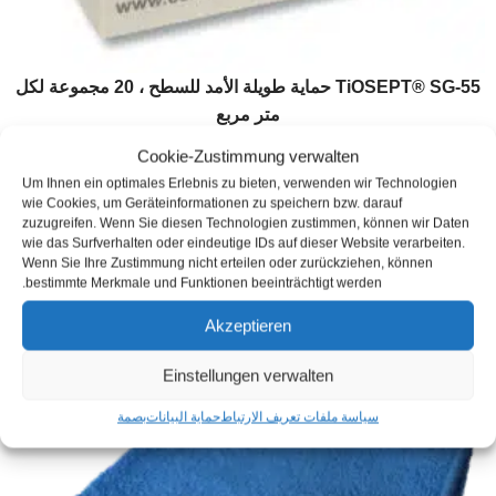
TiOSEPT® SG-55 حماية طويلة الأمد للسطح ، 20 مجموعة لكل
متر مربع
79,99
€
Cookie-Zustimmung verwalten
Um Ihnen ein optimales Erlebnis zu bieten, verwenden wir Technologien
رمز المنتج: TiOS-SG55-SA1-20
wie Cookies, um Geräteinformationen zu speichern bzw. darauf
المخزون :
تحت الطلب
zuzugreifen. Wenn Sie diesen Technologien zustimmen, können wir Daten
موعد التسليم:
7 أيام عمل
wie das Surfverhalten oder eindeutige IDs auf dieser Website verarbeiten.
Wenn Sie Ihre Zustimmung nicht erteilen oder zurückziehen, können
incl. VAT
زائد
شحن
bestimmte Merkmale und Funktionen beeinträchtigt werden.
Akzeptieren
Einstellungen verwalten
سياسة ملفات تعريف الارتباط
حماية البيانات
بصمة