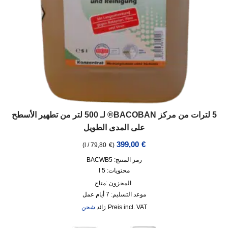
5 لترات من مركز BACOBAN® لـ 500 لتر من تطهير الأسطح
على المدى الطويل
399,00
€
)
l
/
79,80
€
(
رمز المنتج: BACWB5
محتويات: 5
l
المخزون :
متاح
موعد التسليم:
7 أيام عمل
incl. VAT
زائد
شحن