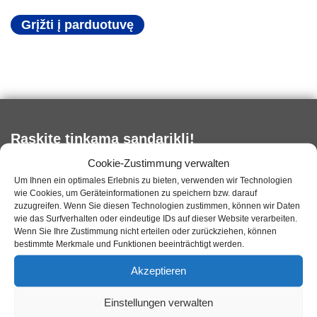
Grįžti į parduotuvę
Raskite tinkamą sandariklį!
Cookie-Zustimmung verwalten
Įveskite paviršių, kurį norite sandarinti. Pasiūlysime jums
Um Ihnen ein optimales Erlebnis zu bieten, verwenden wir Technologien
tinkamą sandariklį.
wie Cookies, um Geräteinformationen zu speichern bzw. darauf
zuzugreifen. Wenn Sie diesen Technologien zustimmen, können wir Daten
wie das Surfverhalten oder eindeutige IDs auf dieser Website verarbeiten.
Wenn Sie Ihre Zustimmung nicht erteilen oder zurückziehen, können
bestimmte Merkmale und Funktionen beeinträchtigt werden.
Akzeptieren
informacija
Einstellungen verwalten