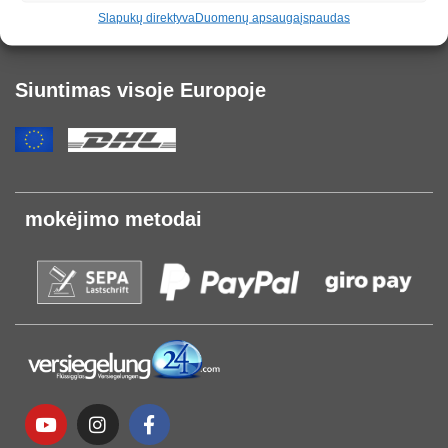
Slapukų direktyva
Duomenų apsauga
įspaudas
Klientų portalas
Siuntimas visoje Europoje
mokėjimo metodai