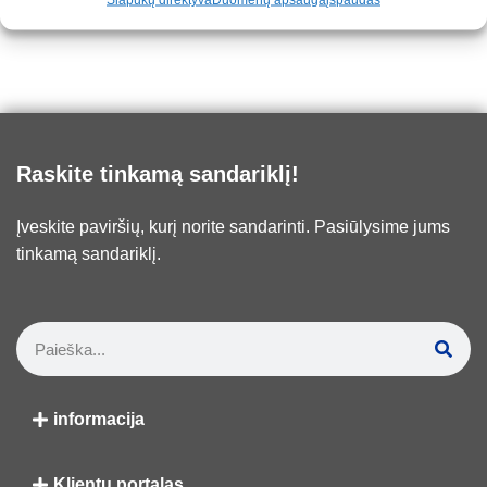
Raskite tinkamą sandariklį!
Įveskite paviršių, kurį norite sandarinti. Pasiūlysime jums
tinkamą sandariklį.
informacija
Klientų portalas