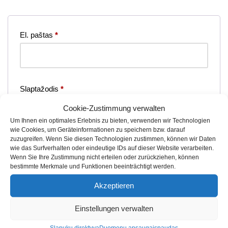
El. paštas
*
Slaptažodis
*
Cookie-Zustimmung verwalten
Um Ihnen ein optimales Erlebnis zu bieten, verwenden wir Technologien
wie Cookies, um Geräteinformationen zu speichern bzw. darauf
zuzugreifen. Wenn Sie diesen Technologien zustimmen, können wir Daten
wie das Surfverhalten oder eindeutige IDs auf dieser Website verarbeiten.
Ja, ich möchte ein Kundenkonto eröffnen und
Wenn Sie Ihre Zustimmung nicht erteilen oder zurückziehen, können
bestimmte Merkmale und Funktionen beeinträchtigt werden.
akzeptiere die
Datenschutzerklärung
.
*
Akzeptieren
Registruotis
Einstellungen verwalten
Slapukų direktyva
Duomenų apsauga
įspaudas