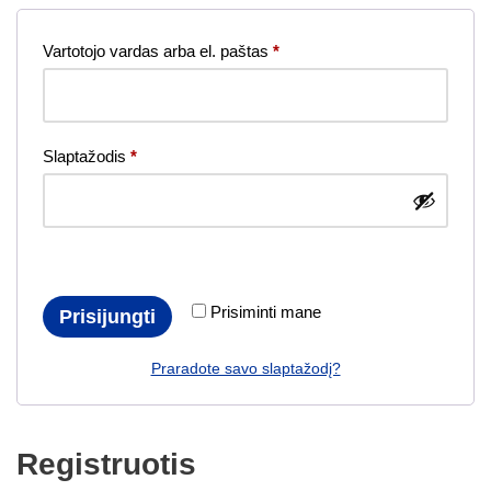
Vartotojo vardas arba el. paštas
*
Slaptažodis
*
Prisiminti mane
Prisijungti
Praradote savo slaptažodį?
Registruotis