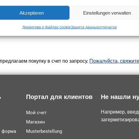
Akzeptieren
Einstellungen verwalten
Директива о файлах cookie
Защита данных
отпечаток
редлагаем покупку в счет по запросу.
Пожалуйста, свяжите
ь
Портал для клиентов
Не нашли н
Например, введ
Мой счет
загерметизиров
Магазин
и форма
Musterbestellung