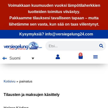
Voimakkaan kuumuuden vuoksi lämpötilaherkkien
tuotteiden toimitus viivästyy.
Siirry
Pakkaamme tilauksesi tavalliseen tapaan – mutta
suoraan
lähetämme sen vasta, kun sää on taas viilentynyt.
sisältöön
Kysymyksiä? info@versiegelung24.com
0
Suomi
Kotisivu
»
painatus
Tilausten ja maksujen käsittely