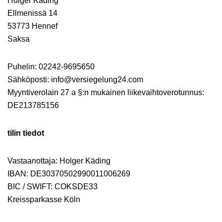
Holger Käding
Ellmenissä 14
53773 Hennef
Saksa
Puhelin: 02242-9695650
Sähköposti: info@versiegelung24.com
Myyntiverolain 27 a §:n mukainen liikevaihtoverotunnus:
DE213785156
tilin tiedot
Vastaanottaja: Holger Käding
IBAN: DE30370502990011006269
BIC / SWIFT: COKSDE33
Kreissparkasse Köln