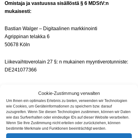
Omistaja ja vastuussa sisällöstä § 6 MDStV:n
mukaisesti:
Bastian Walger – Digitaalinen markkinointi
Agrippinan telakka 6
50678 Köln
Liikevaihtoverolain 27 §: n mukainen myyntiverotunniste:
DE241077366
EU:n komission verkko-riitojenratkaisufoorumi:
Cookie-Zustimmung verwalten
www.ec.europa.eu/consumers/odr
Um Ihnen ein optimales Erlebnis zu bieten, verwenden wir Technologien
wie Cookies, um Geräteinformationen zu speichern bzw. darauf
zuzugreifen. Wenn Sie diesen Technologien zustimmen, können wir Daten
Emme ole velvollisia emmekä halua osallistua
wie das Surfverhalten oder eindeutige IDs auf dieser Website verarbeiten.
riitojenratkaisumenettelyyn kuluttajan välimiesoikeudessa.
Wenn Sie Ihre Zustimmung nicht erteilen oder zurückziehen, können
bestimmte Merkmale und Funktionen beeinträchtigt werden.
Valokuvaluottoja