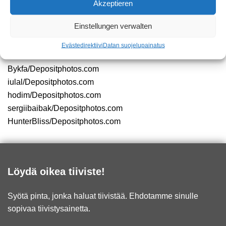
Akzeptieren
Einstellungen verwalten
Graffitinpoistaja -> istockphoto / schfer
Graffiti -suojapinnoite -> istockphoto / MachineHeadz
Evästedirektiivi
Datan suojelu
painatus
Bykfa/Depositphotos.com
iulal/Depositphotos.com
hodim/Depositphotos.com
sergiibaibak/Depositphotos.com
HunterBliss/Depositphotos.com
Löydä oikea tiiviste!
Syötä pinta, jonka haluat tiivistää. Ehdotamme sinulle
sopivaa tiivistysainetta.