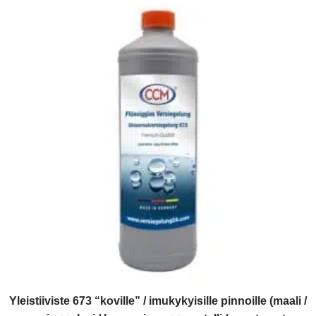
Yleistiiviste 673 “koville” / imukykyisille pinnoille (maali /