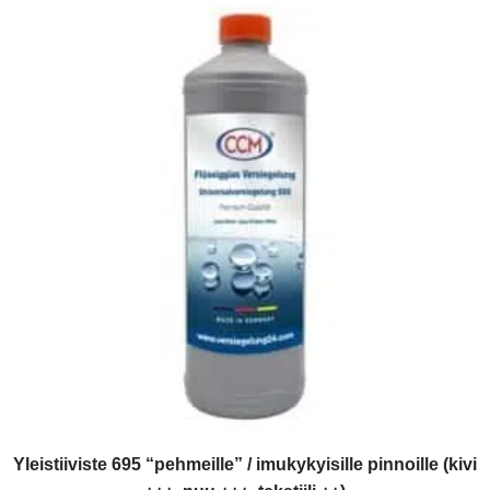
Yleistiiviste 695 “pehmeille” / imukykyisille pinnoille (kivi