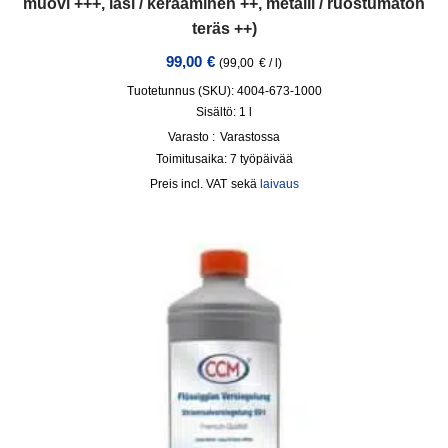
muovi +++, lasi / keraaminen ++, metalli / ruostumaton
teräs ++)
99,00
€
(
99,00
€
/
l
)
Tuotetunnus (SKU): 4004-673-1000
Sisältö: 1
l
Varasto :
Varastossa
Toimitusaika:
7 työpäivää
incl. VAT
sekä
laivaus