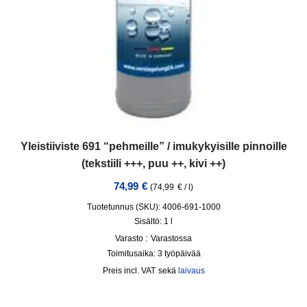
Yleistiiviste 691 “pehmeille” / imukykyisille pinnoille
(tekstiili +++, puu ++, kivi ++)
74,99
€
(
74,99
€
/
l
)
Tuotetunnus (SKU): 4006-691-1000
Sisältö: 1
l
Varasto :
Varastossa
Toimitusaika:
3 työpäivää
incl. VAT
sekä
laivaus