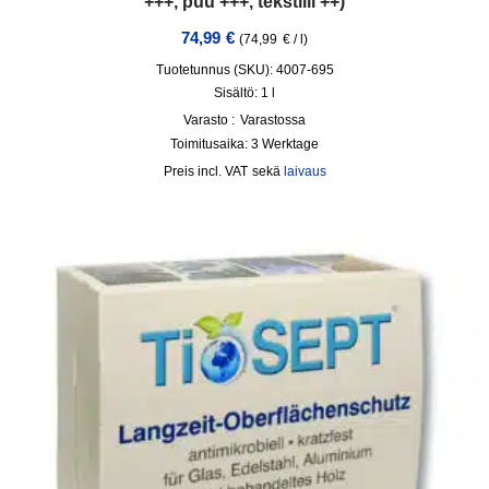
+++, puu +++, tekstiili ++)
74,99
€
(
74,99
€
/
l
)
Tuotetunnus (SKU): 4007-695
Sisältö: 1
l
Varasto :
Varastossa
Toimitusaika:
3 Werktage
incl. VAT
sekä
laivaus