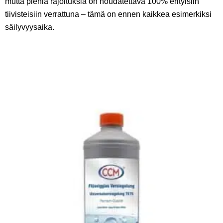
mutta pieniä rajoituksia on noudatettava 100% erityisiin
tiivisteisiin verrattuna – tämä on ennen kaikkea esimerkiksi
säilyvyysaika.