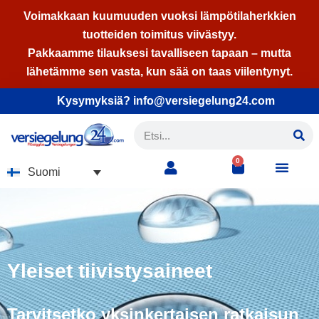
Voimakkaan kuumuuden vuoksi lämpötilaherkkien
tuotteiden toimitus viivästyy.
Siirry
Pakkaamme tilauksesi tavalliseen tapaan – mutta
suoraan
lähetämme sen vasta, kun sää on taas viilentynyt.
sisältöön
Kysymyksiä? info@versiegelung24.com
0
Suomi
Yleiset tiivistysaineet
Tarvitsetko yksinkertaisen ratkaisun