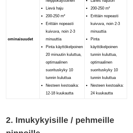
helppokäyttöinen
Lähes hajuton
Lievä haju
200-250 m²
200-250 m²
Erittäin nopeasti
Erittäin nopeasti
kuivuva, noin 2-3
kuivuva, noin 2-3
minuuttia
ominaisuudet
minuuttia
Pinta
Pinta käyttökelpoinen
käyttökelpoinen
20 minuutin kuluttua,
tunnin kuluttua,
optimaalinen
optimaalinen
suorituskyky 10
suorituskyky 10
tunnin kuluttua
tunnin kuluttua
Nesteen kestoaika:
Nesteen kestoaika:
12-18 kuukautta
24 kuukautta
2. Imukykyisille / pehmeille