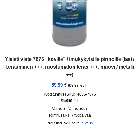
Yleistiiviste 7675 “koville” / imukykyisille pinnoille (lasi /
keraaminen +++, ruostumaton teräs +++, muovi / metalli
++)
89,99
€
(
89,99
€
/
l
)
Tuotetunnus (SKU): 4005-7675
Sisältö: 1
l
Varasto :
Varastossa
Toimitusaika:
7 työpäivää
incl. VAT
sekä
laivaus