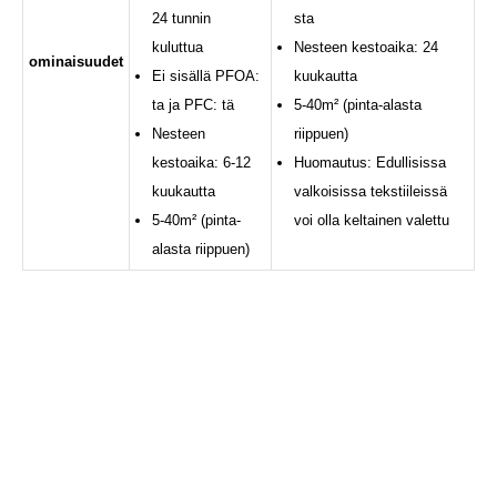
24 tunnin
sta
kuluttua
Nesteen kestoaika: 24
ominaisuudet
Ei sisällä PFOA:
kuukautta
ta ja PFC: tä
5-40m² (pinta-alasta
Nesteen
riippuen)
kestoaika: 6-12
Huomautus: Edullisissa
kuukautta
valkoisissa tekstiileissä
5-40m² (pinta-
voi olla keltainen valettu
alasta riippuen)