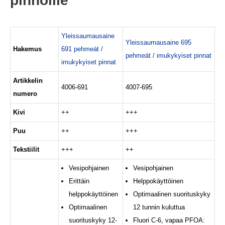
pinnoille
Yleissaumausaine
Yleissaumausaine 695
Hakemus
691 pehmeät /
pehmeät / imukykyiset pinnat
imukykyiset pinnat
Artikkelin
4006-691
4007-695
numero
Kivi
++
+++
Puu
++
+++
Tekstiilit
+++
++
Vesipohjainen
Vesipohjainen
Erittäin
Helppokäyttöinen
helppokäyttöinen
Optimaalinen suorituskyky
Optimaalinen
12 tunnin kuluttua
suorituskyky 12-
Fluori C-6, vapaa PFOA: