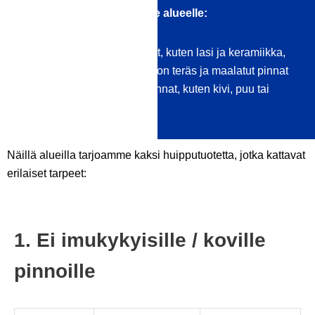
Yleistiivisteitä on kahdelle alueelle:
Imukykyiset / kovat pinnat, kuten lasi ja keramiikka,
muovi, metalli, ruostumaton teräs ja maalatut pinnat
imukykyiset / pehmeät pinnat, kuten kivi, puu tai
tekstiili
Näillä alueilla tarjoamme kaksi huipputuotetta, jotka kattavat
erilaiset tarpeet:
1. Ei imukykyisille / koville
pinnoille