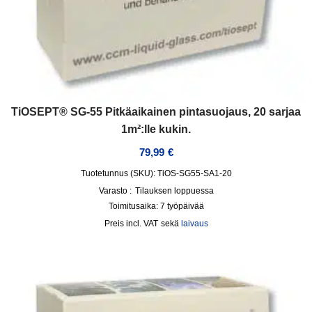
TiOSEPT® SG-55 Pitkäaikainen pintasuojaus, 20 sarjaa
1m²:lle kukin.
79,99
€
Tuotetunnus (SKU): TiOS-SG55-SA1-20
Varasto :
Tilauksen loppuessa
Toimitusaika:
7 työpäivää
incl. VAT
sekä
laivaus