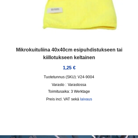
Mikrokuituliina 40x40cm esipuhdistukseen tai
kiillotukseen keltainen
1,25
€
Tuotetunnus (SKU): V24-9004
Varasto :
Varastossa
Toimitusaika:
3 Werktage
incl. VAT
sekä
laivaus