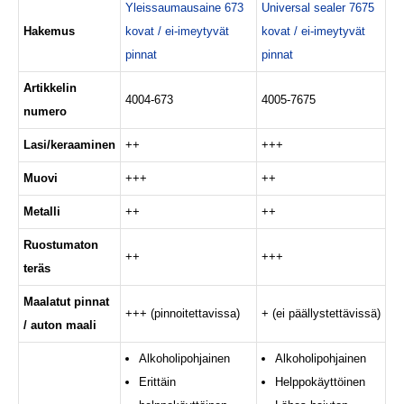
Yleissaumausaine 673
Universal sealer 7675
Hakemus
kovat / ei-imeytyvät
kovat / ei-imeytyvät
pinnat
pinnat
Artikkelin
4004-673
4005-7675
numero
Lasi/keraaminen
++
+++
Muovi
+++
++
Metalli
++
++
Ruostumaton
++
+++
teräs
Maalatut pinnat
+++ (pinnoitettavissa)
+ (ei päällystettävissä)
/ auton maali
Alkoholipohjainen
Alkoholipohjainen
Erittäin
Helppokäyttöinen