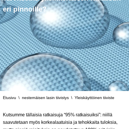
eri pinnoille?
Etusivu
\
nestemäisen lasin tiivistys
\
Yleiskäyttöinen tiiviste
Kutsumme tällaisia ratkaisuja “95% ratkaisuiksi”: niillä
saavutetaan myös korkealaatuisia ja tehokkaita tuloksia,