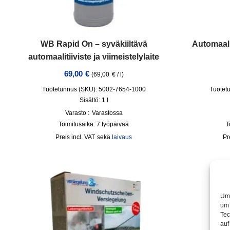
WB Rapid On – syväkiiltävä
Automaalin
automaalitiiviste ja viimeistelylaite
69,00
€
(
69,00
€
/
l
)
Tuotetunnus (SKU): 5002-7654-1000
Tuotet
Sisältö: 1
l
Varasto :
Varastossa
Toimitusaika:
7 työpäivää
T
incl. VAT
sekä
laivaus
Um 
um 
Tec
auf