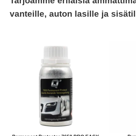
Tarjoamme erilaisia ammattimai
vanteille, auton lasille ja sisä