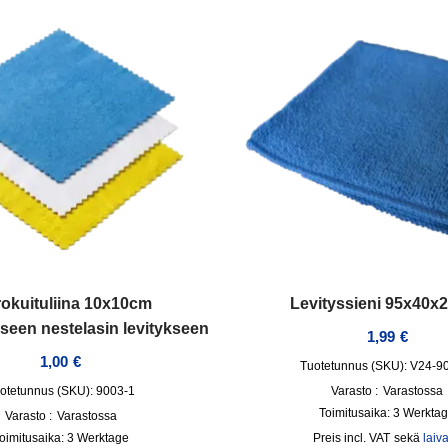
rokuituliina 10x10cm
Levityssieni 95x40
seen nestelasin levitykseen
1,99
€
1,00
€
Tuotetunnus (SKU): V24-9
otetunnus (SKU): 9003-1
Varasto :
Varastossa
Toimitusaika:
3 Werkta
Varasto :
Varastossa
oimitusaika:
3 Werktage
incl. VAT
sekä
laiv