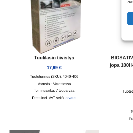
zur
Tuulilasin tiivistys
BIOSATIVA
jopa 100l 
17,99
€
Tuotetunnus (SKU): 4040-406
Varasto :
Varastossa
Toimitusaika:
7 työpäivää
Tuotet
incl. VAT
sekä
laivaus
T