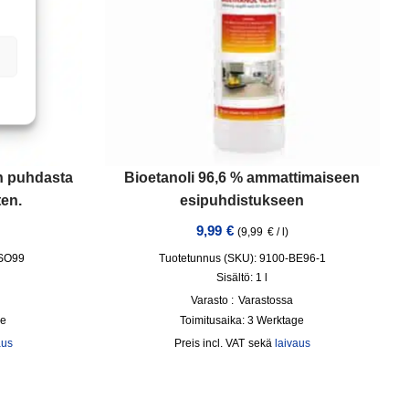
in puhdasta
Bioetanoli 96,6 % ammattimaiseen
ten.
esipuhdistukseen
9,99
€
(
9,99
€
/
l
)
ISO99
Tuotetunnus (SKU): 9100-BE96-1
Sisältö: 1
l
Varasto :
Varastossa
ge
Toimitusaika:
3 Werktage
aus
incl. VAT
sekä
laivaus