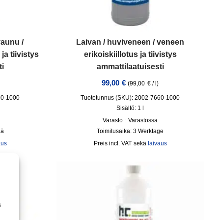
vaunu /
Laivan / huviveneen / veneen
ja tiivistys
erikoiskiillotus ja tiivistys
ti
ammattilaatuisesti
99,00
€
(
99,00
€
/
l
)
60-1000
Tuotetunnus (SKU): 2002-7660-1000
Sisältö: 1
l
Varasto :
Varastossa
ää
Toimitusaika:
3 Werktage
aus
incl. VAT
sekä
laivaus
s