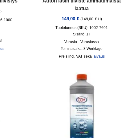
iivistys
Auton lasin tiiviste ammattimaista
laatua
l
)
149,00
€
(
149,00
€
/
l
)
56-1000
Tuotetunnus (SKU): 1002-7601
Sisältö: 1
l
ää
Varasto :
Varastossa
aus
Toimitusaika:
3 Werktage
incl. VAT
sekä
laivaus