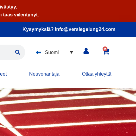
västyy.
taas viilentynyt.
Kysymyksiä? info@versiegelung24.com
0
Suomi
keet
Neuvonantaja
Ottaa yhteyttä