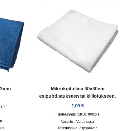
x23mm
Mikrokuituliina 30x30cm
esipuhdistukseen tai kiillotukseen.
1,00
€
010-1
Tuotetunnus (SKU): 9002-1
ge
Varasto :
Varastossa
aus
Toimitusaika:
3 työpäivää