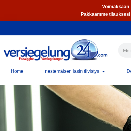
Voimakkaan k
Pakkaamme tilauksesi t
Siirry
suoraan
sisältöön
Home
nestemäisen lasin tiivistys
De