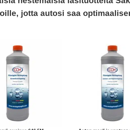
sia nestemäisiä lasituotteita Sak
tiloille, jotta autosi saa optimaal