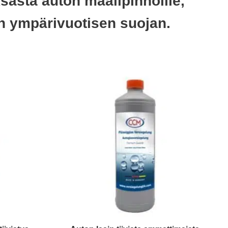
sasta auton maalipinnoille,
isen ympärivuotisen suojan.