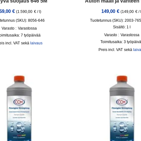
yvä suojaus 646 5M
Auton maali ja vanteen t
59,00
€
149,00
€
(
1.590,00
€
/
l
)
(
149,00
€
/
tetunnus (SKU): 8056-646
Tuotetunnus (SKU): 2003-76
Sisältö: 1
l
Varasto :
Varastossa
Varasto :
Varastossa
oimitusaika:
7 työpäivää
Toimitusaika:
3 työpäiv
incl. VAT
sekä
laivaus
incl. VAT
sekä
laiv