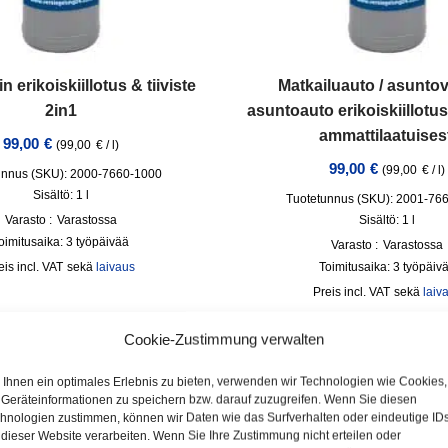
 erikoiskiillotus & tiiviste
Matkailuauto / asunto
2in1
asuntoauto erikoiskiillotus 
ammattilaatuises
99,00
€
(
99,00
€
/
l
)
99,00
€
(
99,00
€
/
l
)
unnus (SKU): 2000-7660-1000
Sisältö: 1
l
Tuotetunnus (SKU): 2001-76
Varasto :
Varastossa
Sisältö: 1
l
oimitusaika:
3 työpäivää
Varasto :
Varastossa
incl. VAT
sekä
laivaus
Toimitusaika:
3 työpäiv
incl. VAT
sekä
laiv
Cookie-Zustimmung verwalten
Ihnen ein optimales Erlebnis zu bieten, verwenden wir Technologien wie Cookies,
Geräteinformationen zu speichern bzw. darauf zuzugreifen. Wenn Sie diesen
hnologien zustimmen, können wir Daten wie das Surfverhalten oder eindeutige ID
 dieser Website verarbeiten. Wenn Sie Ihre Zustimmung nicht erteilen oder