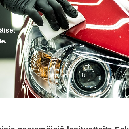
äiset
le.