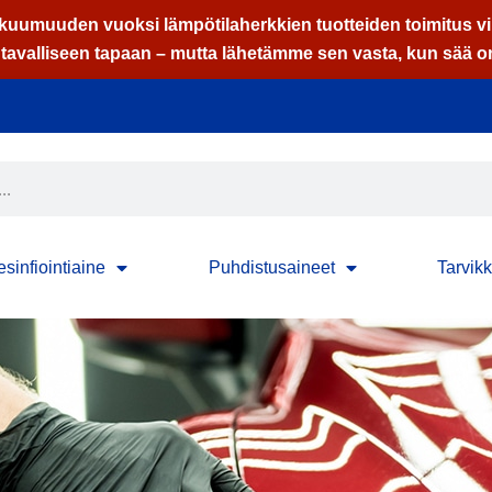
uumuuden vuoksi lämpötilaherkkien tuotteiden toimitus vii
avalliseen tapaan – mutta lähetämme sen vasta, kun sää on 
sinfiointiaine
Puhdistusaineet
Tarvik