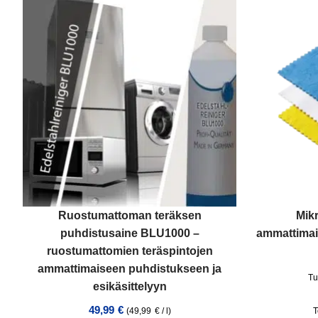
Ruostumattoman teräksen
Mik
puhdistusaine BLU1000 –
ammattimai
ruostumattomien teräspintojen
ammattimaiseen puhdistukseen ja
Tu
esikäsittelyyn
49,99
€
(
49,99
€
/
l
)
T