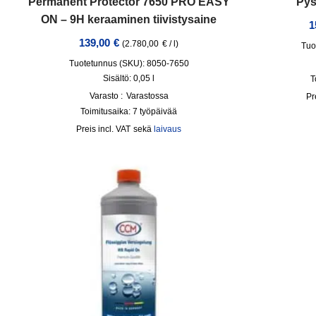
Permanent Protector 7650 PRO EASY
Pys
ON – 9H keraaminen tiivistysaine
1
139,00
€
(
2.780,00
€
/
l
)
Tuo
Tuotetunnus (SKU): 8050-7650
Sisältö: 0,05
l
T
Varasto :
Varastossa
Toimitusaika:
7 työpäivää
incl. VAT
sekä
laivaus