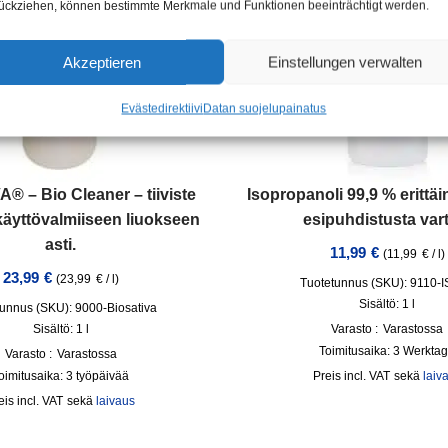
ückziehen, können bestimmte Merkmale und Funktionen beeinträchtigt werden.
Akzeptieren
Einstellungen verwalten
Evästedirektiivi
Datan suojelu
painatus
® – Bio Cleaner – tiiviste
Isopropanoli 99,9 % erittä
käyttövalmiiseen liuokseen
esipuhdistusta var
asti.
11,99
€
(
11,99
€
/
l
)
23,99
€
(
23,99
€
/
l
)
Tuotetunnus (SKU): 9110-
Sisältö: 1
l
unnus (SKU): 9000-Biosativa
Sisältö: 1
l
Varasto :
Varastossa
Toimitusaika:
3 Werkta
Varasto :
Varastossa
oimitusaika:
3 työpäivää
incl. VAT
sekä
laiv
incl. VAT
sekä
laivaus