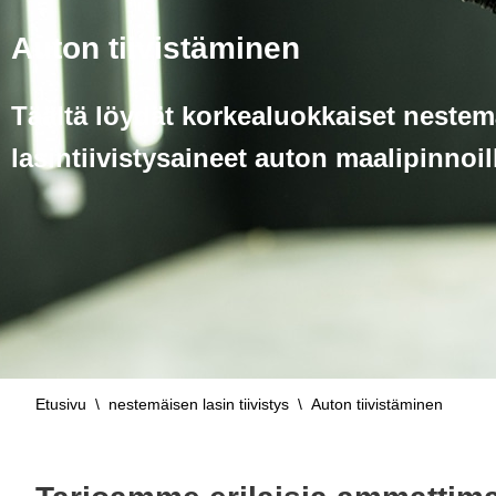
Auton tiivistäminen
Täältä löydät korkealuokkaiset nestem
lasintiivistysaineet auton maalipinnoil
Etusivu
\
nestemäisen lasin tiivistys
\
Auton tiivistäminen