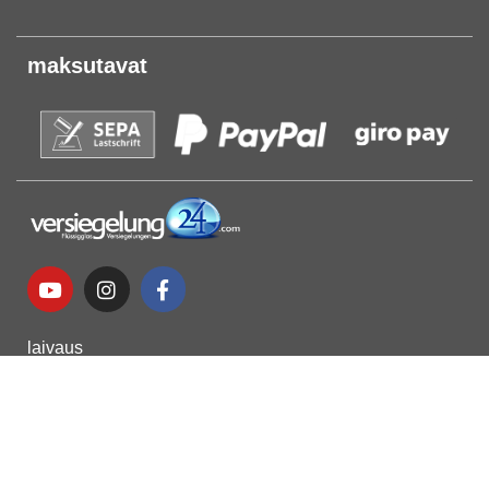
maksutavat
laivaus
maksutavat
Peruutusehdot
yksityisyyttä