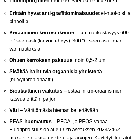
Liuotinpohjainen
(noin 60 % tehoainepitoisuus)
Erittäin hyvät anti-graffitiominaisuudet
ei-huokoisilla
pinnoilla.
Keraaminen kerrosrakenne
– lämmönkestävyys 600
°C:seen asti (kalvon eheys), 300 °C:seen asti ilman
värimuutoksia.
Ohuen kerroksen paksuus
: noin 0,5-2 μm.
Sisältää haihtuvia orgaanisia yhdisteitä
(butyylipropionaatti)
Biostaattinen vaikutus
– estää mikro-organismien
kasvua erittäin paljon.
Väri
– Värittömästä hieman kellertävään
PFAS-huomautus
– PFOA- ja PFOS-vapaa.
Fluoripitoisuus on alle EU:n asetuksen 2024/2462
mukaisten lakisääteisten raja-arvojen. Käytetyt fluoratut