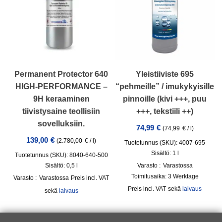
Permanent Protector 640
Yleistiiviste 695
HIGH-PERFORMANCE –
“pehmeille” / imukykyisille
9H keraaminen
pinnoille (kivi +++, puu
tiivistysaine teollisiin
+++, tekstiili ++)
sovelluksiin.
74,99
€
(
74,99
€
/
l
)
139,00
€
(
2.780,00
€
/
l
)
Tuotetunnus (SKU): 4007-695
Sisältö: 1
l
Tuotetunnus (SKU): 8040-640-500
Sisältö: 0,5
l
Varasto :
Varastossa
Toimitusaika:
3 Werktage
Varasto :
Varastossa
incl. VAT
incl. VAT
sekä
laivaus
sekä
laivaus