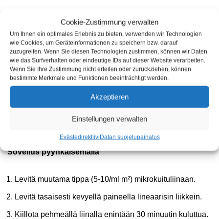
Cookie-Zustimmung verwalten
Yleistä
Um Ihnen ein optimales Erlebnis zu bieten, verwenden wir Technologien
wie Cookies, um Geräteinformationen zu speichern bzw. darauf
zuzugreifen. Wenn Sie diesen Technologien zustimmen, können wir Daten
Puhdista
pinta perusteellisesti ja poista siitä rasva (esim.
wie das Surfverhalten oder eindeutige IDs auf dieser Website verarbeiten.
isopropanolilla
, etyyliasetaatilla tai bensiinillä).
Wenn Sie Ihre Zustimmung nicht erteilen oder zurückziehen, können
bestimmte Merkmale und Funktionen beeinträchtigt werden.
Pinnan on oltava täysin kuiva ja rasvaton.
Akzeptieren
Käsittelylämpötila: 15-30 °C, suhteellinen kosteus: 50-80
%.
Einstellungen verwalten
Vältä suoraa auringonvaloa.
Evästedirektiivi
Datan suojelu
painatus
Sovellus pyyhkäisemällä
Levitä muutama tippa (5-10/ml m²) mikrokuituliinaan.
Levitä tasaisesti kevyellä paineella lineaarisin liikkein.
Kiillota pehmeällä liinalla enintään 30 minuutin kuluttua.