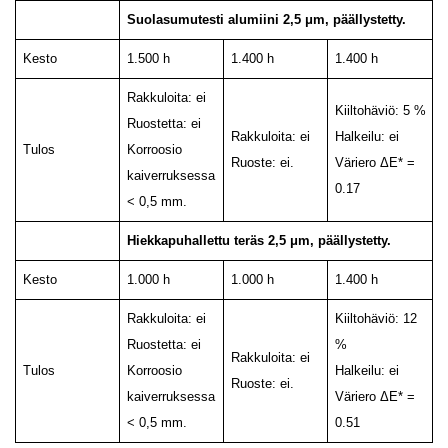
Suolasumutesti alumiini 2,5 μm, päällystetty.
Kesto
1.500 h
1.400 h
1.400 h
Rakkuloita: ei
Kiiltohäviö: 5 %
Ruostetta: ei
Rakkuloita: ei
Halkeilu: ei
Tulos
Korroosio
Ruoste: ei.
Väriero ΔE* =
kaiverruksessa
0.17
< 0,5 mm.
Hiekkapuhallettu teräs 2,5 μm, päällystetty.
Kesto
1.000 h
1.000 h
1.400 h
Rakkuloita: ei
Kiiltohäviö: 12
Ruostetta: ei
%
Rakkuloita: ei
Tulos
Korroosio
Halkeilu: ei
Ruoste: ei.
kaiverruksessa
Väriero ΔE* =
< 0,5 mm.
0.51