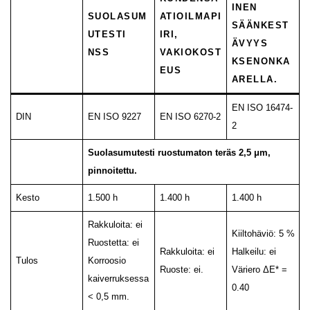
INEN
SUOLASUM
ATIOILMAPI
SÄÄNKEST
UTESTI
IRI,
ÄVYYS
NSS
VAKIOKOST
KSENONKA
EUS
ARELLA.
EN ISO 16474-
DIN
EN ISO 9227
EN ISO 6270-2
2
Suolasumutesti ruostumaton teräs 2,5 μm,
pinnoitettu.
Kesto
1.500 h
1.400 h
1.400 h
Rakkuloita: ei
Kiiltohäviö: 5 %
Ruostetta: ei
Rakkuloita: ei
Halkeilu: ei
Tulos
Korroosio
Ruoste: ei.
Väriero ΔE* =
kaiverruksessa
0.40
< 0,5 mm.