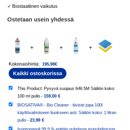
✓ Biostaattinen vaikutus
Ostetaan usein yhdessä
+
+
+
Kokonaishinta:
195,98
€
Kaikki ostoskorissa
This Product: Pysyvä suojaus 646 5M Säiliön koko:
100 ml pullo
-
159,00
€
BIOSATIVA® - Bio Cleaner - tiiviste jopa 100l
käyttövalmiiseen liuokseen asti. Säiliön koko: 1 litran
pullo
-
23,99
€
Isopropanoli 99,9 % erittäin puhdasta esipuhdistusta