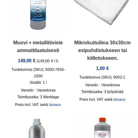
Muovi + metallitiiviste
Mikrokuituliina 30x30cm
ammattilaatuisesti
esipuhdistukseen tai
kiillotukseen.
149,00
€
(
149,00
€
/
l
)
1,00
€
Tuotetunnus (SKU): 5000-7656-
1000
Tuotetunnus (SKU): 9002-1
Sisältö: 1
l
Varasto :
Varastossa
Varasto :
Varastossa
Toimitusaika:
3 työpäivää
Toimitusaika:
3 Werktage
incl. VAT
sekä
laivaus
incl. VAT
sekä
laivaus