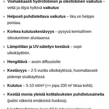
Voimakkaasti hydrofobinen ja oleofobinen vaikutus
–
vettä ja öljyä hylkivä
vaikutus
Helposti puhdistettava vaikutus
– lika on helppo
poistaa.
Korkea kulutuskestävyys
– pysyvä kemiallinen
sitoutuminen alustaansa
Lämpötilan ja UV-säteilyn kestävä
– sopii
ulkokäyttöön.
Hengittävä
– avoin diffuusiolle
Kestävyys
– 2-5 vuotta ulkokäytössä, huomattavasti
pidempi sisäkäytössä
Kulutus
– 5-10 ml/m² (=> jopa 200 m² litraa kohti).
Kestää monia yleisiä kotitalouksien puhdistusaineita
(paitsi väkeviä emäksisiä liuoksia).