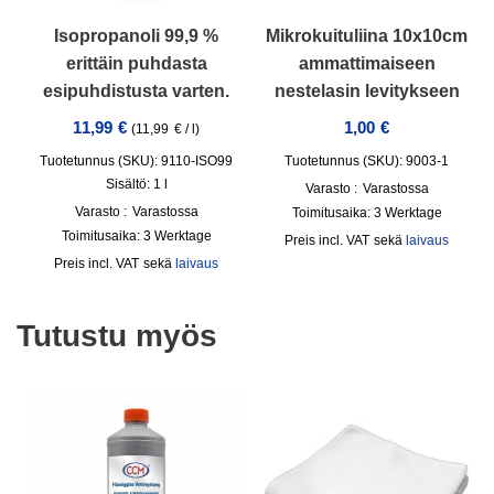
Isopropanoli 99,9 %
Mikrokuituliina 10x10cm
erittäin puhdasta
ammattimaiseen
esipuhdistusta varten.
nestelasin levitykseen
11,99
€
1,00
€
(
11,99
€
/
l
)
Tuotetunnus (SKU): 9110-ISO99
Tuotetunnus (SKU): 9003-1
Sisältö: 1
l
Varasto :
Varastossa
Varasto :
Varastossa
Toimitusaika:
3 Werktage
Toimitusaika:
3 Werktage
incl. VAT
sekä
laivaus
incl. VAT
sekä
laivaus
Tutustu myös