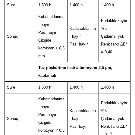
Süre
1.500 h
1.400 h
1.400 h
Kabarcıklanma
Parlaklık kaybı:
: hayır
Kabarcıklanma
%5
Pas: hayır
Sonuç
: hayır
Çatlama: yok
Çizgide
Pas: hayır
Renk farkı ΔE*
korozyon < 0,5
= 0,40
mm
Tuz püskürtme testi alüminyum 2,5 μm,
kaplamalı
Süre
1.500 h
1.400 h
1.400 h
Kabarcıklanma
Parlaklık kaybı:
: hayır
Kabarcıklanma
%5
Pas: hayır
Sonuç
: hayır
Çatlama: yok
Çizgide
Pas: hayır
Renk farkı ΔE*
korozyon < 0,5
= 0,17