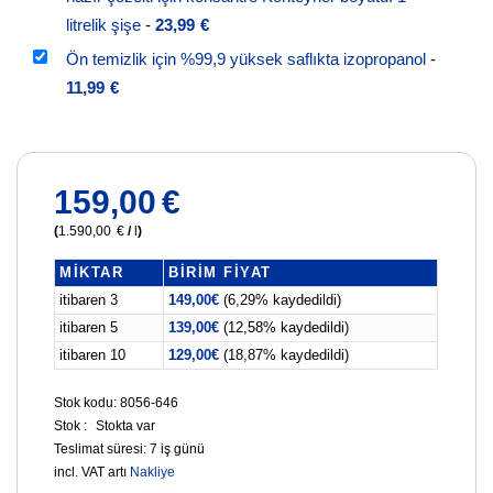
litrelik şişe
-
23,99
€
Ön temizlik için %99,9 yüksek saflıkta izopropanol
-
11,99
€
159,00
€
(
1.590,00
€
/
l
)
MIKTAR
BIRIM FIYAT
itibaren 3
149,00
€
(6,29% kaydedildi)
itibaren 5
139,00
€
(12,58% kaydedildi)
itibaren 10
129,00
€
(18,87% kaydedildi)
Stok kodu: 8056-646
Stok :
Stokta var
Teslimat süresi:
7 iş günü
incl. VAT
artı
Nakliye