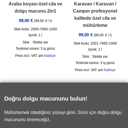
Araba boyası özel cila ve
Karavan / Karavan /
dolgu macunu 2in1
Camper profesyonel
kalitede özel cila ve
99,00
€
(
99,00
€
/
l
)
mühürleme
Stok kodu: 2000-7660-1000
99,00
€
İçerik: 1
l
(
99,00
€
/
l
)
Stok :
Stokta var
Stok kodu: 2001-7660-1000
Teslimat süresi:
3 iş günü
İçerik: 1
l
incl. VAT
artı
Nakliye
Stok :
Stokta var
Teslimat süresi:
3 iş günü
incl. VAT
artı
Nakliye
Doğru dolgu macununu bulun!
Mühürlemek istediğiniz yüzeyi girin. Sizin için doğru dolgu
macununu önereceğiz.