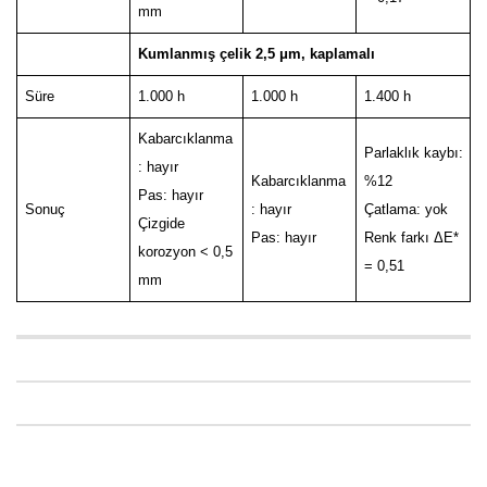
mm
Kumlanmış çelik 2,5 μm, kaplamalı
Süre
1.000 h
1.000 h
1.400 h
Kabarcıklanma
Parlaklık kaybı:
: hayır
Kabarcıklanma
%12
Pas: hayır
Sonuç
: hayır
Çatlama: yok
Çizgide
Pas: hayır
Renk farkı ΔE*
korozyon < 0,5
= 0,51
mm