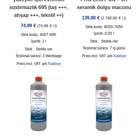
sızdırmazlık 695 (taş +++,
seramik dolgu macunu
ahşap +++, tekstil ++)
139,00
€
(
2.780,00
€
/
l
)
74,99
€
(
74,99
€
/
l
)
Stok kodu: 8050-7650
İçerik: 0,05
l
Stok kodu: 4007-695
İçerik: 1
l
Stok :
Stokta var
Teslimat süresi:
7 iş günü
Stok :
Stokta var
Teslimat süresi:
3 Werktage
incl. VAT
artı
Nakliye
incl. VAT
artı
Nakliye