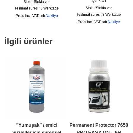
İçerik: 1
l
Stok :
Stokta var
Stok :
Stokta var
Teslimat süresi:
3 Werktage
Teslimat süresi:
3 Werktage
incl. VAT
artı
Nakliye
incl. VAT
artı
Nakliye
İlgili ürünler
“Yumuşak” / emici
Permanent Protector 7650
yüzeyler için evrensel
PRO EASY ON – 9H