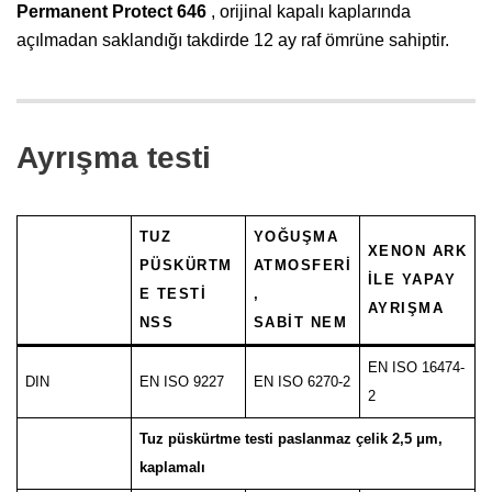
Permanent Protect 646
, orijinal kapalı kaplarında
açılmadan saklandığı takdirde 12 ay raf ömrüne sahiptir.
Ayrışma testi
TUZ
YOĞUŞMA
XENON ARK
PÜSKÜRTM
ATMOSFERI
ILE YAPAY
E TESTI
,
AYRIŞMA
NSS
SABIT NEM
EN ISO 16474-
DIN
EN ISO 9227
EN ISO 6270-2
2
Tuz püskürtme testi paslanmaz çelik 2,5 μm,
kaplamalı