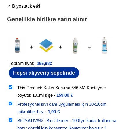
✓ Biyostatik etki
Genellikle birlikte satın alınır
+
+
+
Toplam fiyat:
195,98
€
Hepsi alışveriş sepetinde
This Product: Kalıcı Koruma 646 5M Konteyner
boyutu: 100ml şişe
-
159,00
€
Profesyonel sıvı cam uygulaması için 10x10cm
mikrofiber bez
-
1,00
€
BIOSATIVA® - Bio Cleaner - 100l'ye kadar kullanıma
hazır çözelti için konsantre Konteyner boyutu: 1