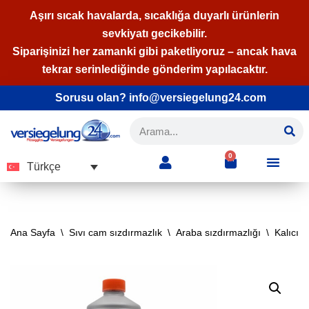
Aşırı sıcak havalarda, sıcaklığa duyarlı ürünlerin
sevkiyatı gecikebilir.
İçeriğe
Siparişinizi her zamanki gibi paketliyoruz – ancak hava
geç
tekrar serinlediğinde gönderim yapılacaktır.
Sorusu olan? info@versiegelung24.com
0
Türkçe
Ana Sayfa
\
Sıvı cam sızdırmazlık
\
Araba sızdırmazlığı
\
Kalıcı 