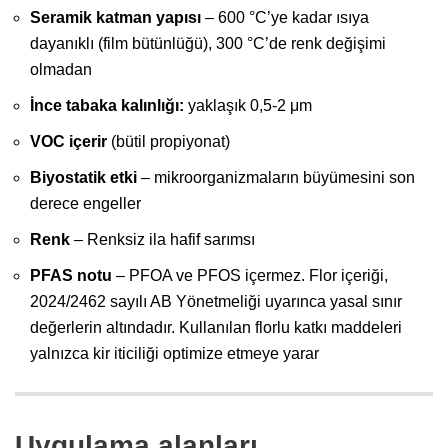
Seramik katman yapısı
– 600 °C’ye kadar ısıya
dayanıklı (film bütünlüğü), 300 °C’de renk değişimi
olmadan
İnce tabaka kalınlığı:
yaklaşık 0,5-2 μm
VOC içerir
(bütil propiyonat)
Biyostatik etki
– mikroorganizmaların büyümesini son
derece engeller
Renk
– Renksiz ila hafif sarımsı
PFAS notu
– PFOA ve PFOS içermez. Flor içeriği,
2024/2462 sayılı AB Yönetmeliği uyarınca yasal sınır
değerlerin altındadır. Kullanılan florlu katkı maddeleri
yalnızca kir iticiliği optimize etmeye yarar
Uygulama alanları