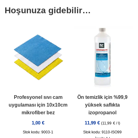
Hoşunuza gidebilir…
Profesyonel sıvı cam
Ön temizlik için %99,9
uygulaması için 10x10cm
yüksek saflıkta
mikrofiber bez
izopropanol
1,00
€
11,99
€
(
11,99
€
/
l
)
Stok kodu: 9003-1
Stok kodu: 9110-ISO99