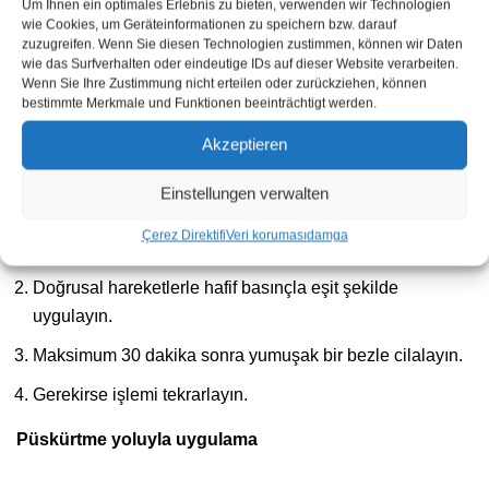
Um Ihnen ein optimales Erlebnis zu bieten, verwenden wir Technologien
izopropanol, etil asetat veya beyaz ispirto
ile).
wie Cookies, um Geräteinformationen zu speichern bzw. darauf
zuzugreifen. Wenn Sie diesen Technologien zustimmen, können wir Daten
Yüzey tamamen kuru ve yağdan arındırılmış olmalıdır.
wie das Surfverhalten oder eindeutige IDs auf dieser Website verarbeiten.
Wenn Sie Ihre Zustimmung nicht erteilen oder zurückziehen, können
İşleme sıcaklığı: 15-30 °C, bağıl nem: %50-80.
bestimmte Merkmale und Funktionen beeinträchtigt werden.
Doğrudan güneş ışığından kaçının.
Akzeptieren
Kaydırarak uygulama
Einstellungen verwalten
Çerez Direktifi
Veri koruması
damga
Mikrofiber bir beze birkaç damla (5-10/ml m²) uygulayın.
Doğrusal hareketlerle hafif basınçla eşit şekilde
uygulayın.
Maksimum 30 dakika sonra yumuşak bir bezle cilalayın.
Gerekirse işlemi tekrarlayın.
Püskürtme yoluyla uygulama