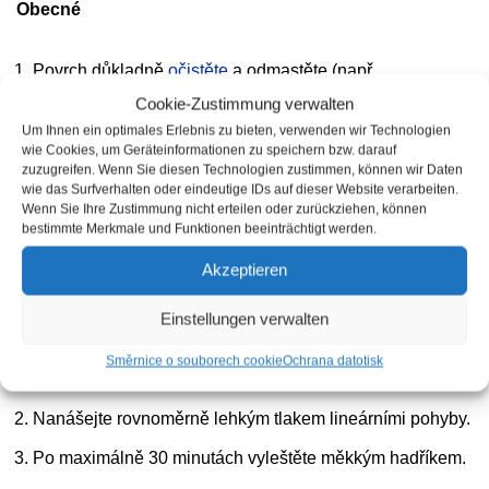
Obecné
Povrch důkladně
očistěte
a odmastěte (např.
izopropanolem
, octanem ethylnatým nebo lakovým
Cookie-Zustimmung verwalten
benzínem).
Um Ihnen ein optimales Erlebnis zu bieten, verwenden wir Technologien
wie Cookies, um Geräteinformationen zu speichern bzw. darauf
Povrch musí být zcela suchý a zbavený mastnoty.
zuzugreifen. Wenn Sie diesen Technologien zustimmen, können wir Daten
wie das Surfverhalten oder eindeutige IDs auf dieser Website verarbeiten.
Teplota zpracování: 15-30 °C, relativní vlhkost: 50-80 %.
Wenn Sie Ihre Zustimmung nicht erteilen oder zurückziehen, können
bestimmte Merkmale und Funktionen beeinträchtigt werden.
Vyhněte se přímému slunečnímu záření.
Akzeptieren
Aplikace přejetím prstem
Einstellungen verwalten
Naneste několik kapek (5-10/ml m²) na utěrku z
Směrnice o souborech cookie
Ochrana dat
otisk
mikrovlákna.
Nanášejte rovnoměrně lehkým tlakem lineárními pohyby.
Po maximálně 30 minutách vyleštěte měkkým hadříkem.