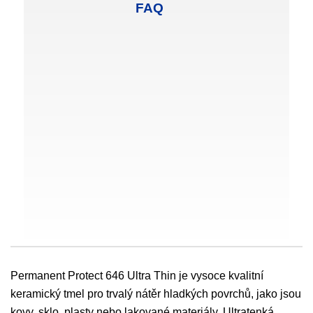
FAQ
Permanent Protect 646 Ultra Thin je vysoce kvalitní
keramický tmel pro trvalý nátěr hladkých povrchů, jako jsou
kovy, sklo, plasty nebo lakované materiály. Ultratenká