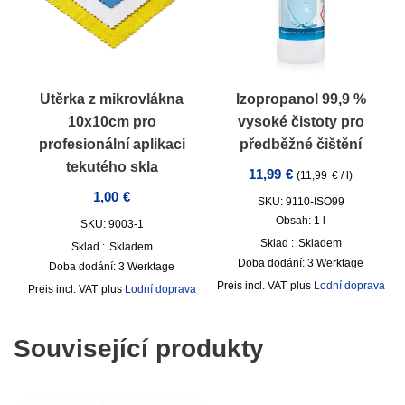
Utěrka z mikrovlákna
Izopropanol 99,9 %
10x10cm pro
vysoké čistoty pro
profesionální aplikaci
předběžné čištění
tekutého skla
11,99
€
(
11,99
€
/
l
)
1,00
€
SKU: 9110-ISO99
Obsah: 1
l
SKU: 9003-1
Sklad :
Skladem
Sklad :
Skladem
Doba dodání:
3 Werktage
Doba dodání:
3 Werktage
incl. VAT
plus
Lodní doprava
incl. VAT
plus
Lodní doprava
Související produkty