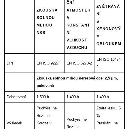
ČNÍ
ZVĚTRÁVÁ
ZKOUŠKA
ATMOSFÉR
NÍ
SOLNOU
A,
S
MLHOU
KONSTANT
XENONOVÝ
NSS
NÍ
M
VLHKOST
OBLOUKEM
VZDUCHU
EN ISO 16474-
DIN
EN ISO 9227
EN ISO 6270-2
2
Zkouška solnou mlhou nerezová ocel 2,5 μm,
pokovená
Doba trvání
1.500 h
1.400 h
1.400 h
Puchýře: ne
Ztráta lesku: 5
Rez: ne
%
Puchýře: ne
Výsledek
Koroze v
Praskání: ne
Rez: ne