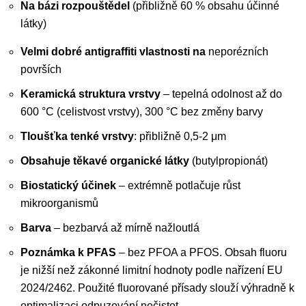
Na bázi rozpouštědel
(přibližně 60 % obsahu účinné
látky)
Velmi dobré antigraffiti vlastnosti na
neporézních
površích
Keramická struktura vrstvy
– tepelná odolnost až do
600 °C (celistvost vrstvy), 300 °C bez změny barvy
Tloušťka tenké vrstvy
: přibližně 0,5-2 μm
Obsahuje těkavé organické látky
(butylpropionát)
Biostatický účinek
– extrémně potlačuje růst
mikroorganismů
Barva
– bezbarvá až mírně nažloutlá
Poznámka k PFAS
– bez PFOA a PFOS. Obsah fluoru
je nižší než zákonné limitní hodnoty podle nařízení EU
2024/2462. Použité fluorované přísady slouží výhradně k
optimalizaci odpuzování nečistot.