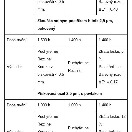
pískovišti < 0,5
Barevný rozdíl
mm.
ΔE* = 0,40
Zkouška solným postřikem hliník 2,5 μm,
pokovený
Doba trvání
1.500 h
1.400 h
1.400 h
Puchýře: ne
Ztráta lesku: 5
Rez: ne
%
Puchýře: ne
Výsledek
Koroze v
Praskání: ne
Rez: ne
pískovišti < 0,5
Barevný rozdíl
mm.
ΔE* = 0,17
Pískovaná ocel 2,5 μm, s povlakem
Doba trvání
1.000 h
1.000 h
1.400 h
Puchýře: ne
Ztráta lesku: 12
Rez: ne
%
Puchýře: ne
Výsledek
Koroze v
Praskání: ne