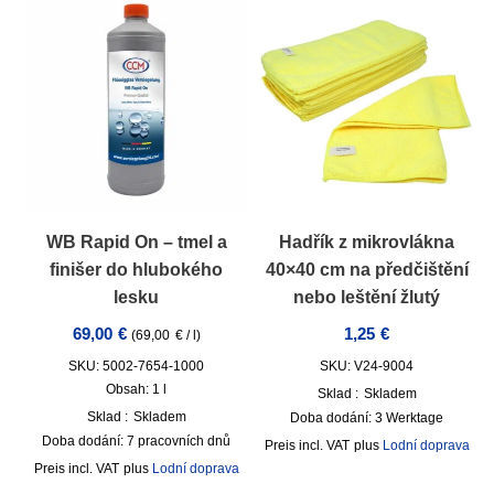
WB Rapid On – tmel a
Hadřík z mikrovlákna
finišer do hlubokého
40×40 cm na předčištění
lesku
nebo leštění žlutý
69,00
€
1,25
€
(
69,00
€
/
l
)
SKU: 5002-7654-1000
SKU: V24-9004
Obsah: 1
l
Sklad :
Skladem
Sklad :
Skladem
Doba dodání:
3 Werktage
Doba dodání:
7 pracovních dnů
incl. VAT
plus
Lodní doprava
incl. VAT
plus
Lodní doprava