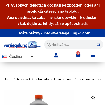
Při vysokých teplotách dochází ke zpoždění odeslání
produktů citlivých na teplotu.
Přeskočit
Vaši objednávku zabalíme jako obvykle – k odeslání
na
však dojde až tehdy, až se opět ochladí.
obsah
Máte otázky? info@versiegelung24.com
0
Čeština
Domů
\
těsnění tekutého skla
\
Těsnění vozu
\
Permanentní och