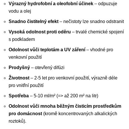
Výrazný hydrofobní a oleofobní účinek
– odpuzuje
vodu a olej
Snadno čistitelný efekt
– nečistoty lze snadno odstranit
Vysoká odolnost proti oděru
– trvalé chemické spojení
s podkladem
Odolnost vůči teplotám a UV záření
– vhodné pro
venkovní použití
Prodyšný
– otevřený difúzi
Životnost
– 2-5 let pro venkovní použití, výrazně déle
pro vnitřní použití
Spotřeba
– 5-10 ml/m² (=> až 200 m² na litr)
Odolnost vůči mnoha běžným čisticím prostředkům
pro domácnost
(kromě koncentrovaných alkalických
roztoků).