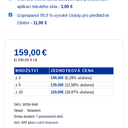
aplikaci tekutého skla
-
1,00
€
Izopropanol 99,9 % vysoké čistoty pro předběžné
čištění
-
11,99
€
159,00
€
(
1.590,00
€
/
l
)
MNOŽSTVÍ
JEDNOTKOVÁ CENA
z 3
149,00
€
(6,29% uloženo)
z 5
139,00
€
(12,58% uloženo)
z 10
129,00
€
(18,87% uloženo)
SKU: 8056-646
Sklad :
Skladem
Doba dodání:
7 pracovních dnů
incl. VAT
plus
Lodní doprava