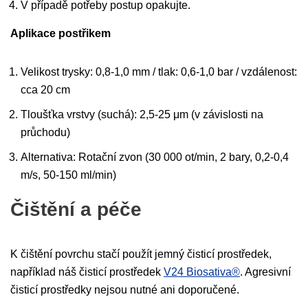
V případě potřeby postup opakujte.
Aplikace postřikem
Velikost trysky: 0,8-1,0 mm / tlak: 0,6-1,0 bar / vzdálenost:
cca 20 cm
Tloušťka vrstvy (suchá): 2,5-25 μm (v závislosti na
průchodu)
Alternativa: Rotační zvon (30 000 ot/min, 2 bary, 0,2-0,4
m/s, 50-150 ml/min)
Čištění a péče
K čištění povrchu stačí použít jemný čisticí prostředek,
například náš čisticí prostředek
V24 Biosativa®
. Agresivní
čisticí prostředky nejsou nutné ani doporučené.