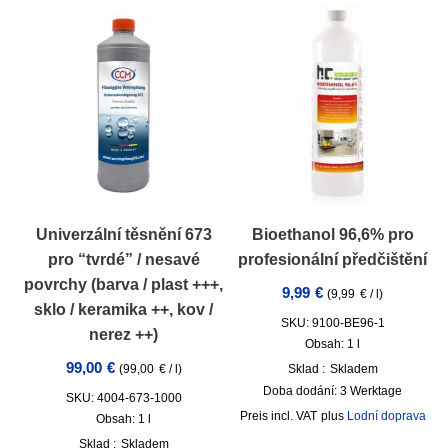
Univerzální těsnění 673
Bioethanol 96,6% pro
pro “tvrdé” / nesavé
profesionální předčištění
povrchy (barva / plast +++,
9,99
€
(
9,99
€
/
l
)
sklo / keramika ++, kov /
SKU: 9100-BE96-1
nerez ++)
Obsah: 1
l
99,00
€
Sklad :
Skladem
(
99,00
€
/
l
)
Doba dodání:
3 Werktage
SKU: 4004-673-1000
incl. VAT
plus
Lodní doprava
Obsah: 1
l
Sklad :
Skladem