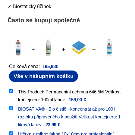
✓ Biostatický účinek
Často se kupují společně
+
+
+
Celková cena:
195,98
€
Vše v nákupním košíku
This Product: Permanentní ochrana 646 5M Velikost
kontejneru: 100ml láhev
-
159,00
€
BIOSATIVA® - Bio čistič - koncentrát až pro 100 l
roztoku připraveného k použití Velikost kontejneru: 1
litrová láhev
-
23,99
€
Utěrka z mikrovlákna 10x10cm pro profesionální