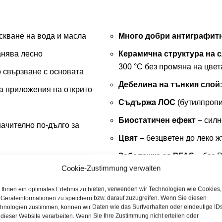
скване на вода и масла
Много добри антиграфит
анява лесно
Керамична структура на 
300 °C без промяна на цвет
 свързване с основата
Дебелина на тънкия слой
а приложения на открито
Съдържа ЛОС
(бутилпропи
Биостатичен ефект
– силн
начително по-дълго за
Цвят
– безцветен до леко 
Забележка за PFAS
– без 
Cookie-Zustimmung verwalten
законовите гранични стойно
и почистващи препарати
(с
Използваните флуорирани д
Ihnen ein optimales Erlebnis zu bieten, verwenden wir Technologien wie Cookies,
отблъскването на замърсяв
Geräteinformationen zu speichern bzw. darauf zuzugreifen. Wenn Sie diesen
% съдържание на активни
hnologien zustimmen, können wir Daten wie das Surfverhalten oder eindeutige ID
 dieser Website verarbeiten. Wenn Sie Ihre Zustimmung nicht erteilen oder