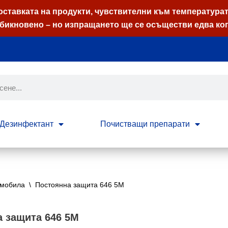
оставката на продукти, чувствителни към температурата
бикновено – но изпращането ще се осъществи едва ког
Дезинфектант
Почистващи препарати
омобила
\
Постоянна защита 646 5M
 защита 646 5M