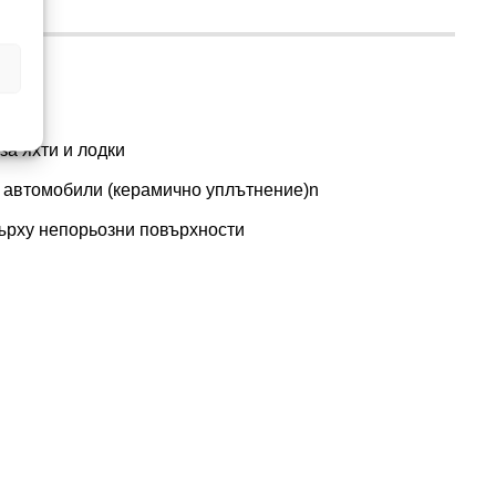
за яхти и лодки
 автомобили (керамично уплътнение)n
ърху непорьозни повърхности