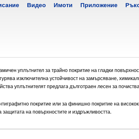
исание
Видео
Имоти
Приложение
Рък
ерамичен уплътнител за трайно покритие на гладки повърхно
игурява изключителна устойчивост на замърсяване, химикал
ства уплътнителят предлага дълготраен лесен за почиства
нтиграфитно покритие или за финишно покритие на високок
на защитата на повърхностите и издръжливостта.