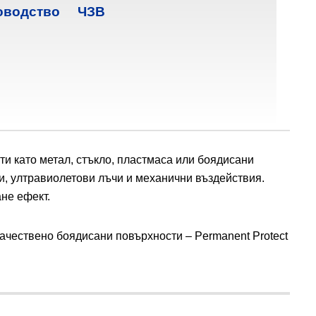
оводство
ЧЗВ
сти като метал, стъкло, пластмаса или боядисани
и, ултравиолетови лъчи и механични въздействия.
не ефект.
ачествено боядисани повърхности – Permanent Protect