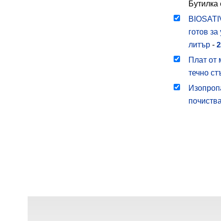
Бутилка 
BIOSATIV
готов за
литър
-
2
Плат от
течно ст
Изопропа
почиств