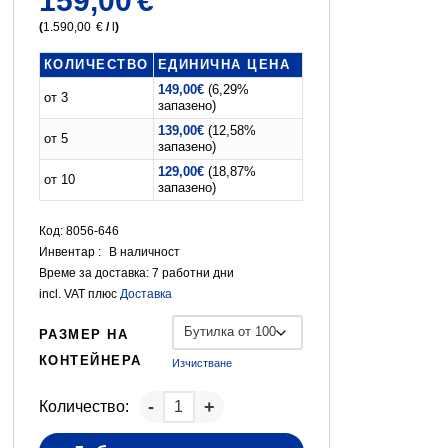
159,00
€
(
1.590,00
€
/
l
)
КОЛИЧЕСТВО
ЕДИНИЧНА ЦЕНА
149,00
€
(6,29%
от 3
запазено)
139,00
€
(12,58%
от 5
запазено)
129,00
€
(18,87%
от 10
запазено)
Код: 8056-646
Инвентар :
В наличност
Време за доставка:
7 работни дни
incl. VAT
плюс
Доставка
РАЗМЕР НА
КОНТЕЙНЕРА
Изчистване
Количество: