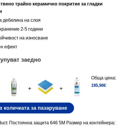
твено трайно керамично покритие за гладки
и
 дебелина на слоя
хранение 2-5 години
ойчивост на износване
ен ефект
купуват заедно
Обща цена:
195,98
€
+
+
в количката за пазаруване
duct: Постоянна защита 646 5M Размер на контейнера: