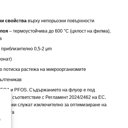
ни свойства
върху непорьозни повърхности
слоя
– термоустойчива до 600 °C (цялост на филма),
а
: приблизително 0,5-2 μm
онат)
о потиска растежа на микроорганизмите
жълтеникав
PFOA и PFOS. Съдържанието на флуор е под
сти в съответствие с Регламент 2024/2462 на ЕС.
обавки служат изключително за оптимизиране на
анията
s