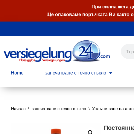
При силна жега д
Ще опаковаме поръчката Ви както о
Продължете
към
съдържанието
Home
запечатване с течно стъкло
Начало
\
запечатване с течно стъкло
\
Уплътняване на авт
Постоянна