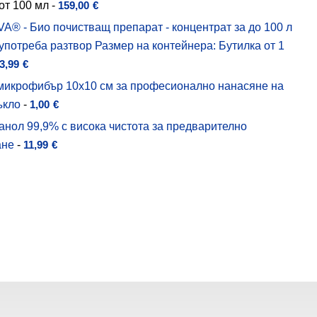
от 100 мл
-
159,00
€
A® - Био почистващ препарат - концентрат за до 100 л
 употреба разтвор Размер на контейнера: Бутилка от 1
3,99
€
 микрофибър 10х10 см за професионално нанасяне на
ъкло
-
1,00
€
нол 99,9% с висока чистота за предварително
ане
-
11,99
€