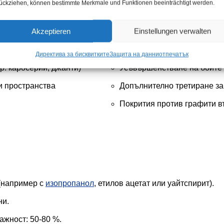
ückziehen, können bestimmte Merkmale und Funktionen beeinträchtigt werden.
Akzeptieren
Einstellungen verwalten
Директива за бисквитките
Защита на данни
отпечатък
р. каросерии, джанти)
Усъвършенстване на боите 
и пространства
Допълнително третиране за
Покрития против графити в
(например с
изопропанол
, етилов ацетат или уайтспирит).
ни.
ажност: 50-80 %.