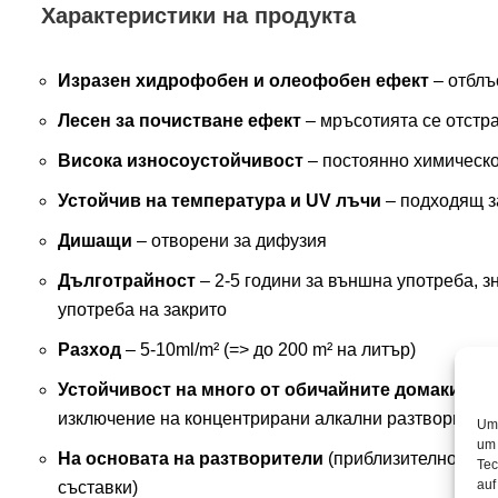
Характеристики на продукта
Изразен хидрофобен и олеофобен ефект
– отблъ
Лесен за почистване ефект
– мръсотията се отстр
Висока износоустойчивост
– постоянно химическо
Устойчив на температура и UV лъчи
– подходящ з
Дишащи
– отворени за дифузия
Дълготрайност
– 2-5 години за външна употреба, з
употреба на закрито
Разход
– 5-10ml/m² (=> до 200 m² на литър)
Устойчивост на много от обичайните домакинск
изключение на концентрирани алкални разтвори)
Um 
um 
На основата на разтворители
(приблизително 60 
Tec
auf
съставки)