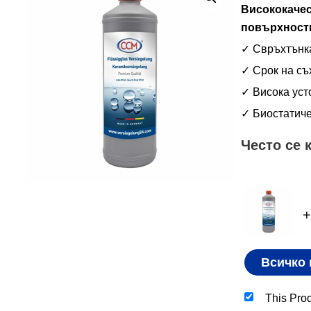
Висококачес
повърхност
✓ Свръхтънка
✓ Срок на съ
✓ Висока уст
✓ Биостатич
Често се 
+
Всичко 
This Pro