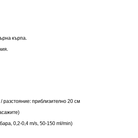
ърна кърпа.
ния.
а / разстояние: приблизително 20 см
пасажите)
ра, 0,2-0,4 m/s, 50-150 ml/min)