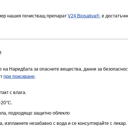
имер нашия почистващ препарат
V24 Biosativa®
, е достатъчн
е
 на Наредбата за опасните вещества, данни за безопасност
ст
при поискване
.
акт с влага.
+20°C.
ила, подходящо защитно облекло
а, изплакнете незабавно с вода и се консултирайте с лекар.