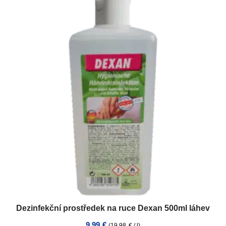
Dezinfekční prostředek na ruce Dexan 500ml láhev
9,99
€
(
19,98
€
/
l
)