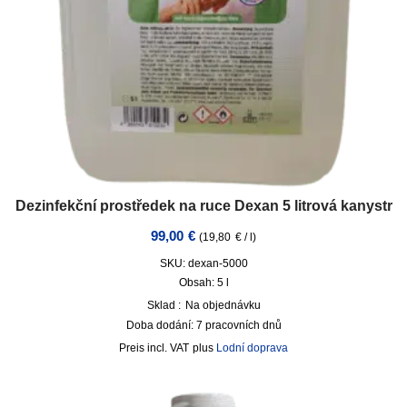
Dezinfekční prostředek na ruce Dexan 5 litrová kanystr
99,00
€
(
19,80
€
/
l
)
SKU: dexan-5000
Obsah: 5
l
Sklad :
Na objednávku
Doba dodání:
7 pracovních dnů
incl. VAT
plus
Lodní doprava