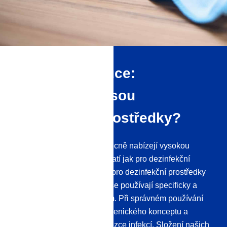
Dezinfikujte ruce:
Jak užitečné jsou
dezinfekční prostředky?
Dezinfekční prostředky obecně nabízejí vysokou
úroveň bezpečnosti, což platí jak pro dezinfekční
prostředky na povrchy, tak pro dezinfekční prostředky
na ruce. Tyto dvě varianty se používají specificky a
mírně se liší svým složením. Při správném používání
jsou součástí každého hygienického konceptu a
mohou pomoci přerušit řetězce infekcí. Složení našich