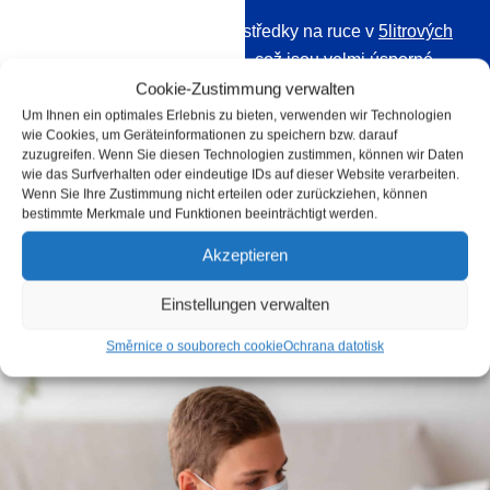
Dodáváme dezinfekční prostředky na ruce v
5litrových
kanystrech
a
500ml lahvích
, což jsou velmi úsporné
koncentráty pro míchání. Byla testována jeho účinnost
Cookie-Zustimmung verwalten
Um Ihnen ein optimales Erlebnis zu bieten, verwenden wir Technologien
proti bakteriím a virům, včetně koronavirů, a je natolik
wie Cookies, um Geräteinformationen zu speichern bzw. darauf
účinný, že byste si jej měli objednat pro větší prostory,
zuzugreifen. Wenn Sie diesen Technologien zustimmen, können wir Daten
kde dochází k velké spotřebě dezinfekčních
wie das Surfverhalten oder eindeutige IDs auf dieser Website verarbeiten.
Wenn Sie Ihre Zustimmung nicht erteilen oder zurückziehen, können
prostředků. Případně si můžete pořídit hotová řešení,
bestimmte Merkmale und Funktionen beeinträchtigt werden.
která si můžete ihned nasadit.
Akzeptieren
Einstellungen verwalten
Směrnice o souborech cookie
Ochrana dat
otisk