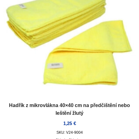
Hadřík z mikrovlákna 40×40 cm na předčištění nebo
leštění žlutý
1,25
€
SKU: V24-9004