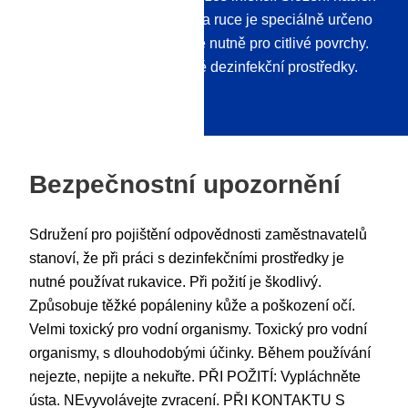
dezinfekčních prostředků na ruce je speciálně určeno
pro lidskou pokožku, ale ne nutně pro citlivé povrchy.
Pro tyto účely nabízíme jiné dezinfekční prostředky.
Bezpečnostní upozornění
Sdružení pro pojištění odpovědnosti zaměstnavatelů
stanoví, že při práci s dezinfekčními prostředky je
nutné používat rukavice. Při požití je škodlivý.
Způsobuje těžké popáleniny kůže a poškození očí.
Velmi toxický pro vodní organismy. Toxický pro vodní
organismy, s dlouhodobými účinky. Během používání
nejezte, nepijte a nekuřte. PŘI POŽITÍ: Vypláchněte
ústa. NEvyvolávejte zvracení. PŘI KONTAKTU S