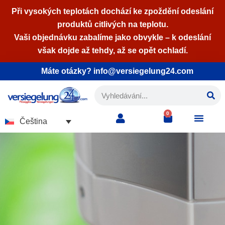
Při vysokých teplotách dochází ke zpoždění odeslání
produktů citlivých na teplotu.
Přeskočit
Vaši objednávku zabalíme jako obvykle – k odeslání
na
však dojde až tehdy, až se opět ochladí.
obsah
Máte otázky? info@versiegelung24.com
0
Čeština