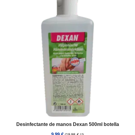
Desinfectante de manos Dexan 500ml botella
9,99
€
(
19,98
€
/
l
)