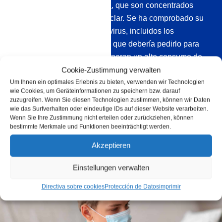
5 litros
y
botellas de 500 ml
, que son concentrados
muy económicos para mezclar. Se ha comprobado su
eficacia contra bacterias y virus, incluidos los
coronavirus, y es tan eficaz que debería pedirlo para
zonas más grandes que generan un alto consumo de
desinfectante. Otra alternativa son las soluciones ya
Cookie-Zustimmung verwalten
Um Ihnen ein optimales Erlebnis zu bieten, verwenden wir Technologien
preparadas que puede poner en práctica de
wie Cookies, um Geräteinformationen zu speichern bzw. darauf
inmediato.
zuzugreifen. Wenn Sie diesen Technologien zustimmen, können wir Daten
wie das Surfverhalten oder eindeutige IDs auf dieser Website verarbeiten.
Wenn Sie Ihre Zustimmung nicht erteilen oder zurückziehen, können
bestimmte Merkmale und Funktionen beeinträchtigt werden.
Akzeptieren
Einstellungen verwalten
Directiva sobre cookies
Protección de Datos
imprimir