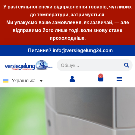
У разі сильної спеки відправлення товарів, чутливих
до температури, затримується.
Перейти
Ми упакуємо ваше замовлення, як зазвичай, — але
до
відправимо його лише тоді, коли знову стане
вмісту
прохолодніше.
Питання? info@versiegelung24.com
0
Українська