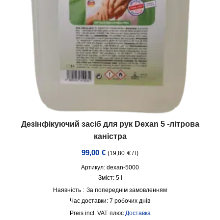
Дезінфікуючий засіб для рук Dexan 5 -літрова
каністра
99,00
€
(
19,80
€
/
l
)
Артикул: dexan-5000
Зміст: 5
l
Наявність :
За попереднім замовленням
Час доставки:
7 робочих днів
incl. VAT
плюс
Доставка