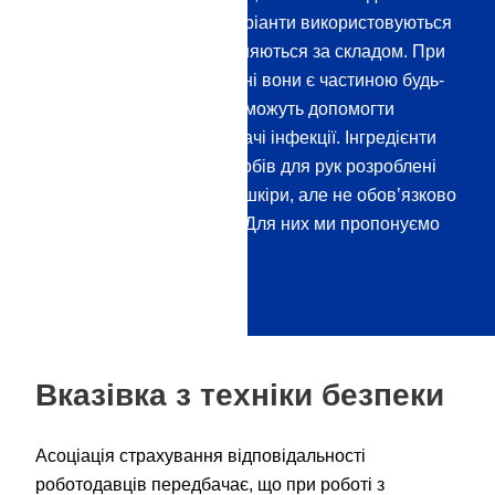
дезінфекції рук. Ці два варіанти використовуються
специфічно і дещо відрізняються за складом. При
правильному використанні вони є частиною будь-
якої гігієнічної концепції і можуть допомогти
розірвати ланцюги передачі інфекції. Інгредієнти
наших дезінфікуючих засобів для рук розроблені
спеціально для людської шкіри, але не обов’язково
для чутливих поверхонь. Для них ми пропонуємо
інші дезінфікуючі засоби.
Вказівка з техніки безпеки
Асоціація страхування відповідальності
роботодавців передбачає, що при роботі з