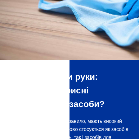
Дезінфікувати руки:
Наскільки корисні
дезінфікуючі засоби?
Дезінфікуючі засоби, як правило, мають високий
рівень безпеки, і це однаково стосується як засобів
для дезінфекції поверхонь, так і засобів для