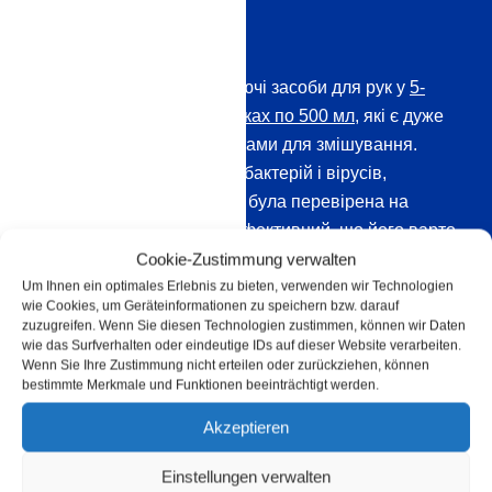
для рук
Ми постачаємо дезінфікуючі засоби для рук у
5-
літрових каністрах
і
пляшках по 500 мл
, які є дуже
економічними концентратами для змішування.
Його ефективність проти бактерій і вірусів,
включаючи коронавіруси, була перевірена на
практиці, і він настільки ефективний, що його варто
замовляти для великих площ, які генерують високі
Cookie-Zustimmung verwalten
витрати дезінфікуючих засобів. Крім того, ви
Um Ihnen ein optimales Erlebnis zu bieten, verwenden wir Technologien
wie Cookies, um Geräteinformationen zu speichern bzw. darauf
можете отримати готові рішення, які можна одразу
zuzugreifen. Wenn Sie diesen Technologien zustimmen, können wir Daten
ж застосувати на практиці.
wie das Surfverhalten oder eindeutige IDs auf dieser Website verarbeiten.
Wenn Sie Ihre Zustimmung nicht erteilen oder zurückziehen, können
bestimmte Merkmale und Funktionen beeinträchtigt werden.
Akzeptieren
Einstellungen verwalten