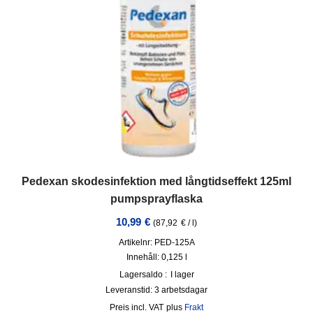
Pedexan skodesinfektion med långtidseffekt 125ml
pumpsprayflaska
10,99
€
(
87,92
€
/
l
)
Artikelnr: PED-125A
Innehåll: 0,125
l
Lagersaldo :
I lager
Leveranstid:
3 arbetsdagar
incl. VAT
plus
Frakt