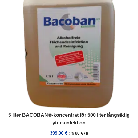
5 liter BACOBAN®-koncentrat för 500 liter långsiktig
ytdesinfektion
399,00
€
(
79,80
€
/
l
)