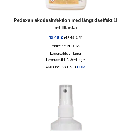
Pedexan skodesinfektion med långtidseffekt 1l
refillflaska
42,49
€
(
42,49
€
/
l
)
Artikelnr: PED-1A
Lagersaldo :
I lager
Leveranstid:
3 Werktage
incl. VAT
plus
Frakt