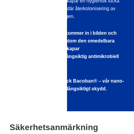
exponerad för dem. Detta skapar en hygienisk lucka
fram till nästa desinfektion, där återkolonisering av
mikroorganismer kan ske igen.
Det är här nanotekniken kommer in i bilden och
sluter hygienluckan! Förutom den omedelbara
desinficerande effekten skapar
nanoytmodifieringen en långsiktig antimikrobiell
effekt.
Hur fungerar den? Upptäck Bacoban® – vår nano-
desinfektion av ytor med långsiktigt skydd.
Säkerhetsanmärkning