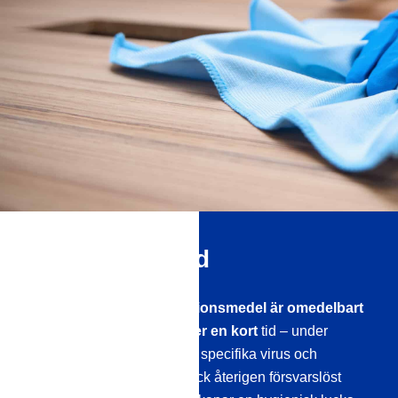
Problemet med
Konventionella desinfektionsmedel är omedelbart
effektiva – men bara under en kort
tid – under
exponeringstiden dödar de specifika virus och
bakterier. Efteråt är ytan dock återigen försvarslöst