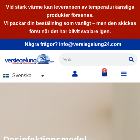
Vid stark värme kan leveransen av temperaturkänsliga
produkter försenas.
Hoppa
Vi packar din beställning som vanligt – men den skickas
till
först när det har blivit svalare igen.
innehåll
Några frågor? info@versiegelung24.com
0
Svenska
Desinfektionsmedel