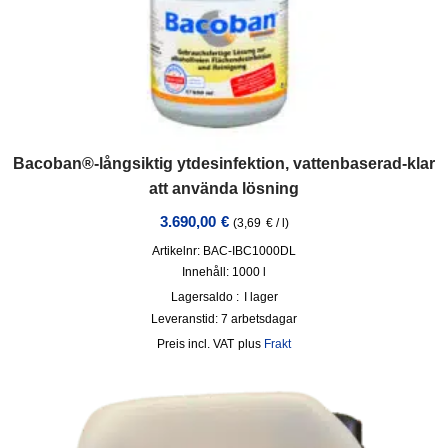
Bacoban®-långsiktig ytdesinfektion, vattenbaserad-klar
att använda lösning
3.690,00
€
(
3,69
€
/
l
)
Artikelnr: BAC-IBC1000DL
Innehåll: 1000
l
Lagersaldo :
I lager
Leveranstid:
7 arbetsdagar
incl. VAT
plus
Frakt