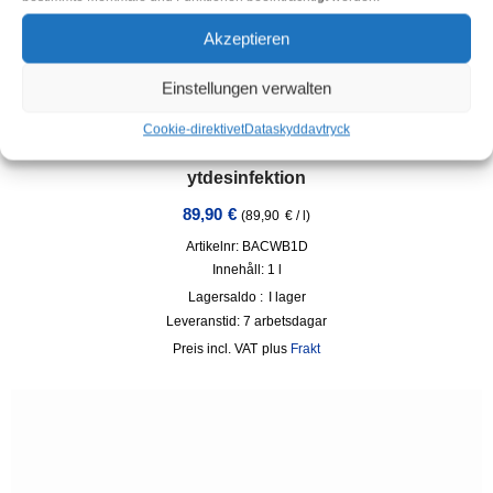
Akzeptieren
Einstellungen verwalten
Cookie-direktivet
Dataskydd
avtryck
1 liter BACOBAN®-koncentrat för 100 liter långsiktig
ytdesinfektion
89,90
€
(
89,90
€
/
l
)
Artikelnr: BACWB1D
Innehåll: 1
l
Lagersaldo :
I lager
Leveranstid:
7 arbetsdagar
incl. VAT
plus
Frakt