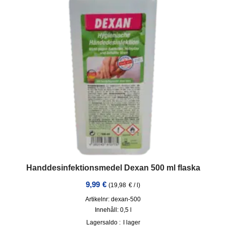
Handdesinfektionsmedel Dexan 500 ml flaska
9,99
€
(
19,98
€
/
l
)
Artikelnr: dexan-500
Innehåll: 0,5
l
Lagersaldo :
I lager