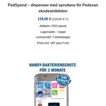
PedSpend – dispenser med sprutlans för Pedexan
skodesinfektion
119,00
€
(
119,00
€
/
l
)
Artikelnr: PED-spend
Lagersaldo :
I lager
Leveranstid:
7 arbetsdagar
incl. VAT
plus
Frakt