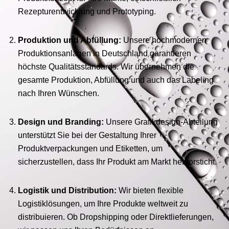
Rezepturentwicklung und Prototyping.
Produktion und Abfüllung:
Unsere hochmodernen
Produktionsanlagen in Deutschland garantieren
höchste Qualitätsstandards. Wir übernehmen die
gesamte Produktion, Abfüllung und auch das Labeling
nach Ihren Wünschen.
Design und Branding:
Unsere Grafikdesign-Abteilung
unterstützt Sie bei der Gestaltung Ihrer
Produktverpackungen und Etiketten, um
sicherzustellen, dass Ihr Produkt am Markt hervorsticht.
Logistik und Distribution:
Wir bieten flexible
Logistiklösungen, um Ihre Produkte weltweit zu
distribuieren. Ob Dropshipping oder Direktlieferungen,