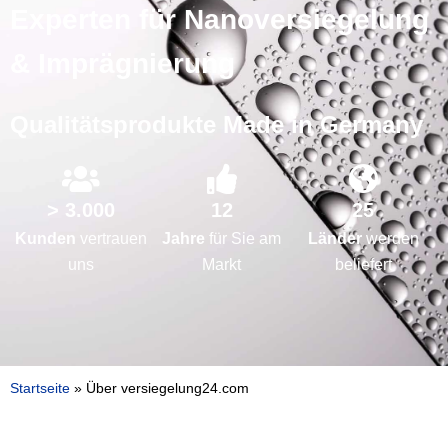
Experten für Nanoversiegelung
& Imprägnierung
Qualitätsprodukte Made in Germany
> 3.000
12
25
Kunden
vertrauen
Jahre
für Sie am
Länder
werden
uns
Markt
beliefert
Startseite
»
Über versiegelung24.com