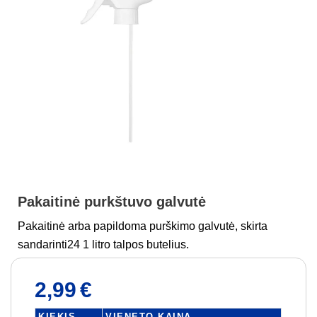
Pakaitinė purkštuvo galvutė
Pakaitinė arba papildoma purškimo galvutė, skirta
sandarinti24 1 litro talpos butelius.
2,99
€
KIEKIS
VIENETO KAINA