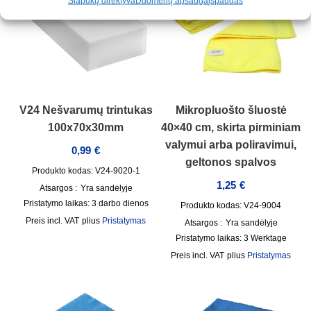
Slapukų direktyva
Duomenų apsauga
įspaudas
V24 Nešvarumų trintukas
Mikropluošto šluostė
100x70x30mm
40×40 cm, skirta pirminiam
valymui arba poliravimui,
0,99
€
geltonos spalvos
Produkto kodas: V24-9020-1
1,25
€
Atsargos :
Yra sandėlyje
Pristatymo laikas:
3 darbo dienos
Produkto kodas: V24-9004
incl. VAT
plius
Pristatymas
Atsargos :
Yra sandėlyje
Pristatymo laikas:
3 Werktage
incl. VAT
plius
Pristatymas