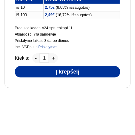
iš 10
2,75
€
(8,03% išsaugotas)
iš 100
2,49
€
(16,72% išsaugotas)
Produkto kodas: v24-spruehkopf-1l
Atsargos :
Yra sandėlyje
Pristatymo laikas:
3 darbo dienos
incl. VAT
plius
Pristatymas
Kiekis:
Į krepšelį