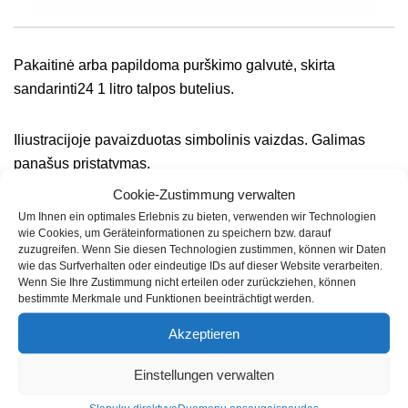
Pakaitinė arba papildoma purškimo galvutė, skirta
sandarinti24 1 litro talpos butelius.
Iliustracijoje pavaizduotas simbolinis vaizdas. Galimas
panašus pristatymas.
Cookie-Zustimmung verwalten
Um Ihnen ein optimales Erlebnis zu bieten, verwenden wir Technologien
wie Cookies, um Geräteinformationen zu speichern bzw. darauf
zuzugreifen. Wenn Sie diesen Technologien zustimmen, können wir Daten
wie das Surfverhalten oder eindeutige IDs auf dieser Website verarbeiten.
Wenn Sie Ihre Zustimmung nicht erteilen oder zurückziehen, können
Panašūs produktai
bestimmte Merkmale und Funktionen beeinträchtigt werden.
Akzeptieren
Einstellungen verwalten