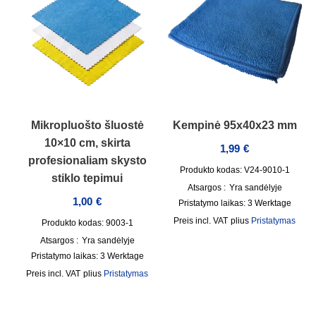
Mikropluošto šluostė
Kempinė 95x40x23 mm
10×10 cm, skirta
1,99
€
profesionaliam skysto
Produkto kodas: V24-9010-1
stiklo tepimui
Atsargos :
Yra sandėlyje
1,00
€
Pristatymo laikas:
3 Werktage
incl. VAT
plius
Pristatymas
Produkto kodas: 9003-1
Atsargos :
Yra sandėlyje
Pristatymo laikas:
3 Werktage
incl. VAT
plius
Pristatymas