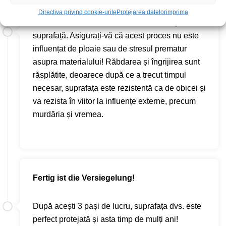
sticla lichidă trebuie să se întărească câteva
Directiva privind cookie-urile
Protejarea datelor
imprima
ore.
Sunt necesare 12-24 de ore în funcție de
suprafață. Asigurați-vă că acest proces nu este
influențat de ploaie sau de stresul prematur
asupra materialului! Răbdarea și îngrijirea sunt
răsplătite, deoarece după ce a trecut timpul
necesar, suprafața este rezistentă ca de obicei și
va rezista în viitor la influențe externe, precum
murdăria și vremea.
Fertig ist die Versiegelung!
După acești 3 pași de lucru, suprafața dvs. este
perfect protejată și asta timp de mulți ani!