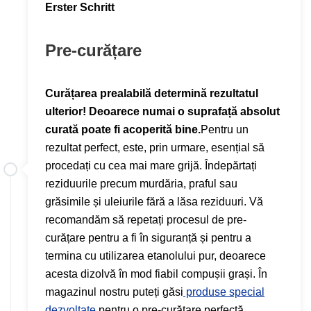
Erster Schritt
Pre-curățare
Curățarea prealabilă determină rezultatul
ulterior! Deoarece numai o suprafață absolut
curată poate fi acoperită bine.
Pentru un
rezultat perfect, este, prin urmare, esențial să
procedați cu cea mai mare grijă. Îndepărtați
reziduurile precum murdăria, praful sau
grăsimile și uleiurile fără a lăsa reziduuri. Vă
recomandăm să repetați procesul de pre-
curățare pentru a fi în siguranță și pentru a
termina cu utilizarea etanolului pur, deoarece
acesta dizolvă în mod fiabil compușii grași. În
magazinul nostru puteți găsi
produse special
dezvoltate
pentru o pre-curățare perfectă.