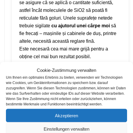
se asigure că se aplică o cantitate suficientă,
astfel încât moleculele de SiO2 să poată fi
reticulate fără goluri. Unele suprafețe netede
trebuie sigilate
cu ajutorul unei cârpe moi
să
fie frecați – mașinile și cabinele de duș, printre
altele, necesită această reglare fină.
Este necesară cea mai mare grijă pentru a
obține cel mai bun rezultat posibil.
Cookie-Zustimmung verwalten
Um Ihnen ein optimales Erlebnis zu bieten, verwenden wir Technologien
wie Cookies, um Geräteinformationen zu speichern bzw. darauf
zuzugreifen. Wenn Sie diesen Technologien zustimmen, können wir Daten
wie das Surfverhalten oder eindeutige IDs auf dieser Website verarbeiten.
Dritter Schritt
Wenn Sie Ihre Zustimmung nicht erteilen oder zurückziehen, können
bestimmte Merkmale und Funktionen beeinträchtigt werden.
Vindecarea
Akzeptieren
Einstellungen verwalten
Odată ce această lucrare a fost finalizată,