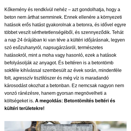
Kőkemény és rendkívül nehéz – azt gondolhatja, hogy a
beton nem árthat semminek. Ennek ellenére a környezeti
hatások erős hatást gyakorolnak a betonra, és idővel egyre
többet veszít sérthetetlenségéből, és szennyeződik. Tehát
a nap 24 órájában ki van téve a kültéri időjárásnak, legyen
szó esőzuhanyról, napsugárzásról, természetes
hatásokról, mint a moha vagy hasonló, ezek a hatások
befolyásolják az anyagot. És beltéren is a betontömb
sokféle kihívással szembesült az évek során, mindenféle
folt, agresszív tisztítószer és még víz is maradandó
károsodást okozhat a betonban. Ez nemcsak nagyon nem
vonzó ránézésre, hanem gyorsan megnövelheti a
költségeket is.
A megoldás: Betontömítés beltéri és
kültéri területekre!