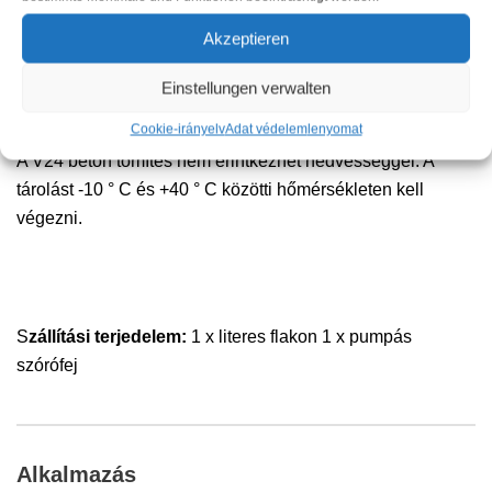
adatok, valamint toxikológiai és tárolási adatok a
Akzeptieren
biztonsági adatlapunkon találhatók.
Einstellungen verwalten
tárolás
Cookie-irányelv
Adat védelem
lenyomat
A V24 beton tömítés nem érintkezhet nedvességgel. A
tárolást -10 ° C és +40 ° C közötti hőmérsékleten kell
végezni.
S
zállítási terjedelem:
1 x literes flakon 1 x pumpás
szórófej
Alkalmazás