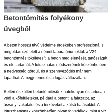
Betontömítés folyékony
üvegből
A beton hosszú távú védelme érdekében professzionális
megoldás született a német laboratóriumoktól: a V24
betontömítés tökéletesíti a beton megjelenését, tartósságát
és élettartamát. A lótuszhatás módszerének köszönhetően
a nedvesség gördül, és a szennyeződés már nem
tapadhat. A megjelenés és a fogás változatlan.
Beltéri és kültéri betontömítésünk hatékonyan és tartósan
védi a kőfelületeket, például a betont, a falazatot, az
ásványi vakolatot és a térköveket a külső hatásoktól. A
lótuszhatásnak köszönhetően olyan folyadékok, mint a víz,