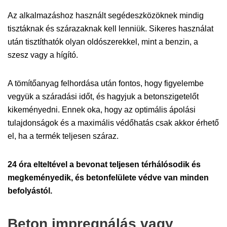
Az alkalmazáshoz használt segédeszközöknek mindig
tisztáknak és szárazaknak kell lenniük. Sikeres használat
után tisztíthatók olyan oldószerekkel, mint a benzin, a
szesz vagy a hígító.
A tömítőanyag felhordása után fontos, hogy figyelembe
vegyük a száradási időt, és hagyjuk a betonszigetelőt
kikeményedni. Ennek oka, hogy az optimális ápolási
tulajdonságok és a maximális védőhatás csak akkor érhető
el, ha a termék teljesen száraz.
24 óra elteltével a bevonat teljesen térhálósodik és
megkeményedik, és betonfelülete védve van minden
befolyástól.
Beton impregnálás vagy