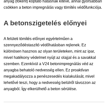
anyag (főként) koptató hatásnak kitéve, annál gyorsabban
csökken a beton impregnálás vagy tömítés védőfunkciója.
A betonszigetelés előnyei
A felületi tömítés előnyei egyértelműen a
szennyeződéstaszító védőhatásban rejlenek. Ez
különösen hasznos az olyan területeken, mint az ipar,
mivel hatékony védelmet nyújt az olajjal és a savakkal
szemben. Ezenkívül a V24 betonimpregnálás véd az
anyagba behatoló nedvesség ellen. Ez proaktívan
megakadályozza a penészesedés kialakulását, mivel
lehetővé teszi, hogy a nedvesség belülről távozzon az
anyagból. Így elkerülhető a beton sérülése.