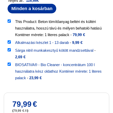
Teljes ár:
116,66
€
Minden a kosárban
This Product: Beton tömítőanyag beltéri és kültéri
használatra, hosszú távú és mélyen behatoló hatású
Konténer mérete: 1 literes palack
-
79,99
€
Alkalmazási készlet 1 - 13 darab
-
9,99
€
Sárga nitril munkakesztyű kötött mandzsettával
-
2,69
€
BIOSATIVA® - Bio Cleaner - koncentrátum 100 l
használatra kész oldathoz Konténer mérete: 1 literes
palack
-
23,99
€
79,99
€
(
79,99
€
/
l
)