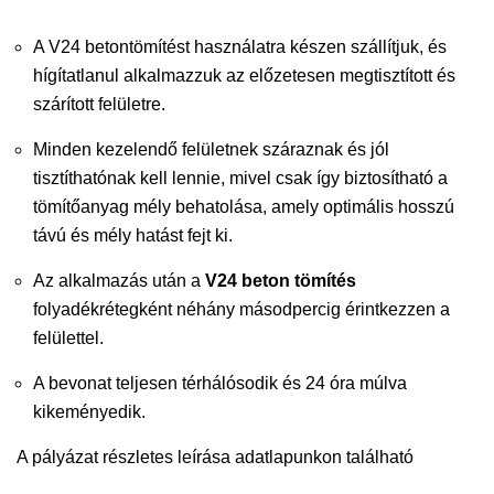
A V24 betontömítést használatra készen szállítjuk, és
hígítatlanul alkalmazzuk az előzetesen megtisztított és
szárított felületre.
Minden kezelendő felületnek száraznak és jól
tisztíthatónak kell lennie, mivel csak így biztosítható a
tömítőanyag mély behatolása, amely optimális hosszú
távú és mély hatást fejt ki.
Az alkalmazás után a
V24 beton tömítés
folyadékrétegként néhány másodpercig érintkezzen a
felülettel.
A bevonat teljesen térhálósodik és 24 óra múlva
kikeményedik.
A pályázat részletes leírása adatlapunkon található