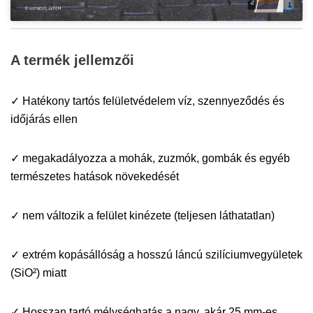
A termék jellemzői
✓ Hatékony tartós felületvédelem víz, szennyeződés és
időjárás ellen
✓ megakadályozza a mohák, zuzmók, gombák és egyéb
természetes hatások növekedését
✓ nem változik a felület kinézete (teljesen láthatatlan)
✓ extrém kopásállóság a hosszú láncú szilíciumvegyületek
(SiO²) miatt
✓ Hosszan tartó mélységhatás a nagy, akár 25 mm-es