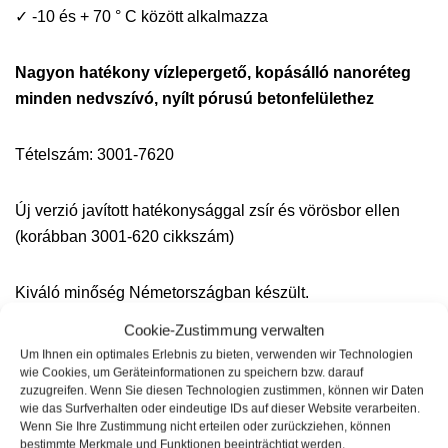
✓ -10 és + 70 ° C között alkalmazza
Nagyon hatékony vízlepergető, kopásálló nanoréteg
minden nedvszívó, nyílt pórusú betonfelülethez
Tételszám: 3001-7620
Új verzió javított hatékonysággal zsír és vörösbor ellen
(korábban 3001-620 cikkszám)
Kiváló minőség Németországban készült.
Cookie-Zustimmung verwalten
termékbiztonság
Um Ihnen ein optimales Erlebnis zu bieten, verwenden wir Technologien
wie Cookies, um Geräteinformationen zu speichern bzw. darauf
zuzugreifen. Wenn Sie diesen Technologien zustimmen, können wir Daten
A termék veszélyes anyagokról szóló rendelet keretében
wie das Surfverhalten oder eindeutige IDs auf dieser Website verarbeiten.
Wenn Sie Ihre Zustimmung nicht erteilen oder zurückziehen, können
történő besorolására vonatkozó információk, biztonsági
bestimmte Merkmale und Funktionen beeinträchtigt werden.