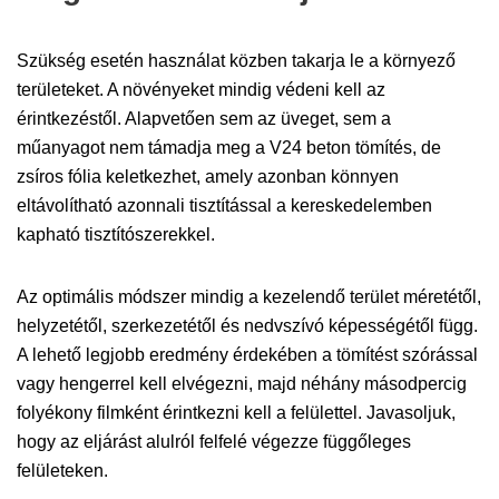
Szükség esetén használat közben takarja le a környező
területeket. A növényeket mindig védeni kell az
érintkezéstől. Alapvetően sem az üveget, sem a
műanyagot nem támadja meg a V24 beton tömítés, de
zsíros fólia keletkezhet, amely azonban könnyen
eltávolítható azonnali tisztítással a kereskedelemben
kapható tisztítószerekkel.
Az optimális módszer mindig a kezelendő terület méretétől,
helyzetétől, szerkezetétől és nedvszívó képességétől függ.
A lehető legjobb eredmény érdekében a tömítést szórással
vagy hengerrel kell elvégezni, majd néhány másodpercig
folyékony filmként érintkezni kell a felülettel. Javasoljuk,
hogy az eljárást alulról felfelé végezze függőleges
felületeken.