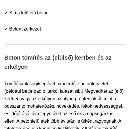
✓ Sima felületű beton
✓ Betonszerkezet
Beton tömítés az (elülső) kertben és az
erkélyen
Tömítésünk segítségével mindenféle betonfelületet
(például betonpadló, térkő, falazat stb.) Megvédhet az (elő)
kertben vagy az erkélyen az olyan problémáktól, mint a
bosszantó mohafertőzés, növekedés, foltok nedvességgel,
és időjárásállóvá tegye őket az eső és a napsugárzás
ellen. A betonfelületek több év után is újként ragyognak. A
felületek nagyon könnyen tisztíthatók. Általában takarító