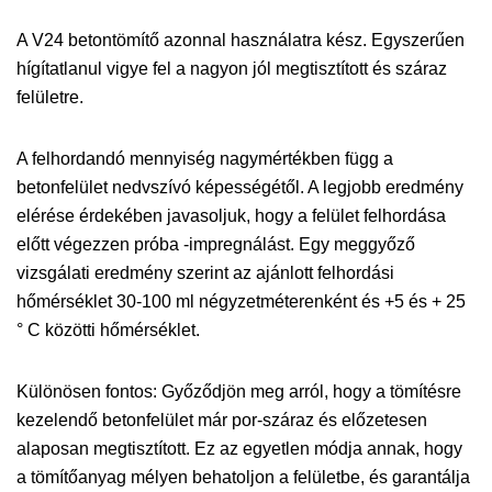
A V24 betontömítő azonnal használatra kész. Egyszerűen
hígítatlanul vigye fel a nagyon jól megtisztított és száraz
felületre.
A felhordandó mennyiség nagymértékben függ a
betonfelület nedvszívó képességétől. A legjobb eredmény
elérése érdekében javasoljuk, hogy a felület felhordása
előtt végezzen próba -impregnálást. Egy meggyőző
vizsgálati eredmény szerint az ajánlott felhordási
hőmérséklet 30-100 ml négyzetméterenként és +5 és + 25
° C közötti hőmérséklet.
Különösen fontos: Győződjön meg arról, hogy a tömítésre
kezelendő betonfelület már por-száraz és előzetesen
alaposan megtisztított. Ez az egyetlen módja annak, hogy
a tömítőanyag mélyen behatoljon a felületbe, és garantálja