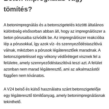
tömítés?
A betonimpregnálás és a betonszigetelés közötti általános
különbség elsősorban abban áll, hogy az impregnálószer a
beton pórusaiba szívódik be. Az impregnálószer reakcióba
lép a pórusokkal, így azok víz- és szennyeződéstaszítóvá
válnak, miközben a pórusok légáteresztőek maradnak. A
betonszigeteléssel egy vékony védőréteget visznek fel a
felületre, amely szennyeződéstaszítóvá teszi azt. A felület
azonban nem marad légáteresztő, ami az alkalmazástól
függően nem kívánatos.
A V24 belső és külső használatra szánt betonszigetelője
egy légáteresztő tömítőanyag, amely betonimpregnálásnak
tekinthető.