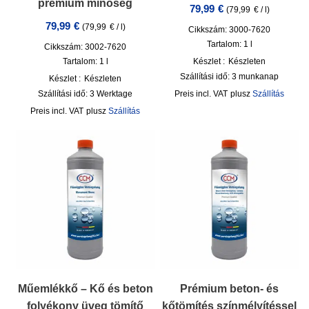
prémium minőség
79,99
€
(
79,99
€
/
l
)
79,99
€
(
79,99
€
/
l
)
Cikkszám: 3000-7620
Tartalom: 1
l
Cikkszám: 3002-7620
Tartalom: 1
l
Készlet :
Készleten
Szállítási idő:
3 munkanap
Készlet :
Készleten
Szállítási idő:
3 Werktage
incl. VAT
plusz
Szállítás
incl. VAT
plusz
Szállítás
Műemlékkő – Kő és beton
Prémium beton- és
folyékony üveg tömítő
kőtömítés színmélyítéssel