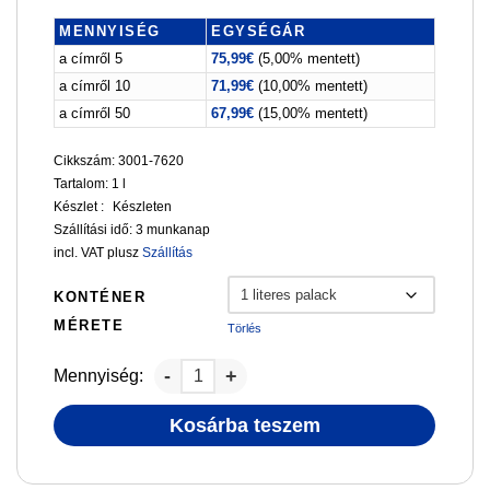
MENNYISÉG
EGYSÉGÁR
a címről 5
75,99
€
(5,00% mentett)
a címről 10
71,99
€
(10,00% mentett)
a címről 50
67,99
€
(15,00% mentett)
Cikkszám: 3001-7620
Tartalom: 1
l
Készlet :
Készleten
Szállítási idő:
3 munkanap
incl. VAT
plusz
Szállítás
KONTÉNER
MÉRETE
Törlés
Mennyiség:
Kosárba teszem