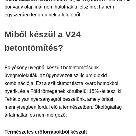
bor vagy olaj, már nem hatolnak a felszínre, hanem
egyszerűen legördülnek a felületről.
Miből készül a V24
betontömítés?
Folyékony üvegből készült betontömítésünk
üvegmolekulák, az úgynevezett szilícium-dioxid
kombinációja. Ezt a szilíciumot tiszta kvarc homokból
nyerik, és a Föld tömegének körülbelül 15% -át teszi ki.
Tehát olyan nyersanyagról beszélünk, amely óriási
mennyiségben fordul elő a természetben. Ökológiailag
ártalmatlan és nem mérgező.
Természetes erőforrásokból készült