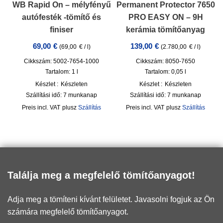
WB Rapid On – mélyfényű
Permanent Protector 7650
autófesték -tömítő és
PRO EASY ON – 9H
finiser
kerámia tömítőanyag
69,00
€
139,00
€
(
69,00
€
/
l
)
(
2.780,00
€
/
l
)
Cikkszám: 5002-7654-1000
Cikkszám: 8050-7650
Tartalom: 1
l
Tartalom: 0,05
l
Készlet :
Készleten
Készlet :
Készleten
Szállítási idő:
7 munkanap
Szállítási idő:
7 munkanap
incl. VAT
plusz
Szállítás
incl. VAT
plusz
Szállítás
Találja meg a megfelelő tömítőanyagot!
Adja meg a tömíteni kívánt felületet. Javasolni fogjuk az Ön
számára megfelelő tömítőanyagot.