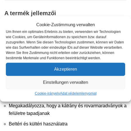
A termék jellemzői
Cookie-Zustimmung verwalten
Kiváló minőségű csiszolóanyag csiszolóelemek és
Um Ihnen ein optimales Erlebnis zu bieten, verwenden wir Technologien
wie Cookies, um Geräteinformationen zu speichern bzw. darauf
festékrétegek nélkül
zuzugreifen. Wenn Sie diesen Technologien zustimmen, können wir Daten
wie das Surfverhalten oder eindeutige IDs auf dieser Website verarbeiten.
Emulzió, nagyon könnyen használható
Wenn Sie Ihre Zustimmung nicht erteilen oder zurückziehen, können
bestimmte Merkmale und Funktionen beeinträchtigt werden.
Ragyogó és színfrissítő hatás
Akzeptieren
Egy lépésben tisztít, fényez és tömít (eltávolítja a
kátrányt, gyantát és rovarmaradványokat)
Einstellungen verwalten
Víz és szennyeződés taszító tapadásmentes bevonat,
Cookie-irányelv
Adat védelem
lenyomat
fényes
Megakadályozza, hogy a kátrány és rovarmaradványok a
felületre tapadjanak
Beltéri és kültéri használatra