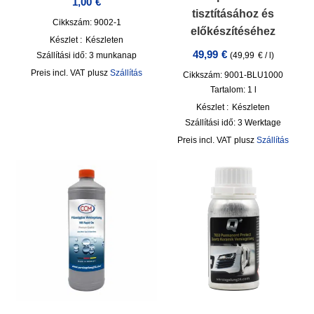
1,00
€
tisztításához és
Cikkszám: 9002-1
előkészítéséhez
Készlet :
Készleten
49,99
€
(
49,99
€
/
l
)
Szállítási idő:
3 munkanap
incl. VAT
plusz
Szállítás
Cikkszám: 9001-BLU1000
Tartalom: 1
l
Készlet :
Készleten
Szállítási idő:
3 Werktage
incl. VAT
plusz
Szállítás