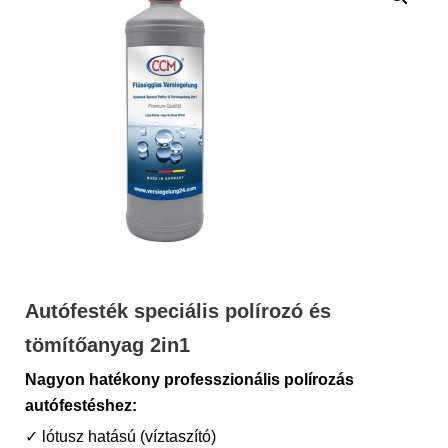
Autófesték speciális polírozó és
tömítőanyag 2in1
Nagyon hatékony professzionális polírozás
autófestéshez:
✓ lótusz hatású (víztaszító)