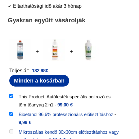
✓ Eltarthatósági idő akár 3 hónap
Gyakran együtt vásárolják
+
+
Teljes ár:
132,98
€
Minden a kosárban
This Product: Autófesték speciális polírozó és
tömítőanyag 2in1
-
99,00
€
Bioetanol 96,6% professzionális előtisztításhoz
-
9,99
€
Mikroszálas kendő 30x30cm előtisztításhoz vagy