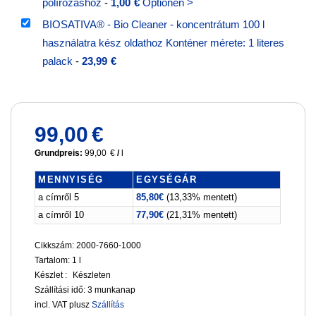
polírozáshoz
-
1,00
€
Optionen >
BIOSATIVA® - Bio Cleaner - koncentrátum 100 l
használatra kész oldathoz Konténer mérete: 1 literes
palack
-
23,99
€
99,00
€
Grundpreis:
99,00
€
/
l
MENNYISÉG
EGYSÉGÁR
a címről 5
85,80
€
(13,33% mentett)
a címről 10
77,90
€
(21,31% mentett)
Cikkszám: 2000-7660-1000
Tartalom: 1
l
Készlet :
Készleten
Szállítási idő:
3 munkanap
incl. VAT
plusz
Szállítás