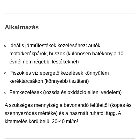
Alkalmazás
Ideális járműfestékek kezeléséhez: autók,
motorkerékpárok, buszok (különösen hatékony a 10
évnél nem régebbi festékeknél)
Piszok és vízlepergető kezelések könnyűfém
keréktárcsákon (könnyebb tisztítani)
Fémkezelések (rozsda és oxidáció elleni védelem)
A szükséges mennyiség a bevonandó felülettől (kopás és
szennyeződés mértéke) és a használt ruhától függ. A
kitermelés körülbelül 20-40 ml/m²