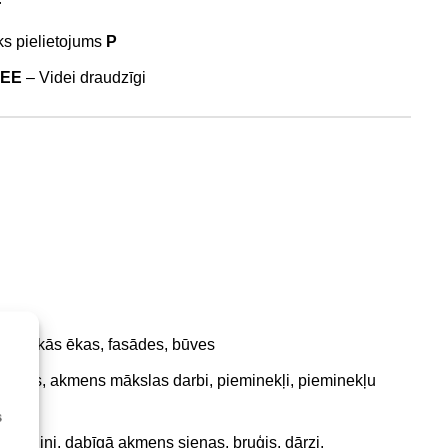
r
s pielietojums
P
REE
– Videi draudzīgi
turiskās ēkas, fasādes, būves
statujas, akmens mākslas darbi, pieminekļi, pieminekļu
s
s, celiņi, dabīgā akmens sienas, bruģis, dārzi.