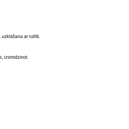
uzklāšana ar rullīti.
s, izsmidzinot.