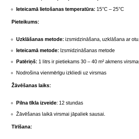
Ieteicamā lietošanas temperatūra:
15°C – 25°C
Pieteikums:
Uzklāšanas metode:
izsmidzināšana, uzklāšana ar otu, 
Ieteicamā metode:
Izsmidzināšanas metode
Patēriņš:
1 litrs ir pietiekams 30 – 40 m² akmens virsma
Nodrošina vienmērīgu izkliedi uz virsmas
Žāvēšanas laiks:
Pilna tīkla izveide
: 12 stundas
Žāvēšanas laikā virsmai jāpaliek sausai.
Tīrīšana: