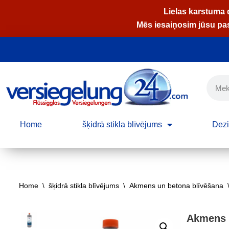
Lielas karstuma 
Mēs iesaiņosim jūsu pasū
Skip
to
content
Home
šķidrā stikla blīvējums
Dezi
Home
\
šķidrā stikla blīvējums
\
Akmens un betona blīvēšana
Akmens b