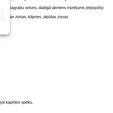
isko pagrabu velves, dabīgā akmens mūrējums (elpojošs)
, ieejas zonas, kāpnes, atpūtas zonas
ot kapilāro spēku.