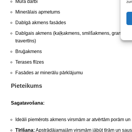
Mūra darbi
zur
Minerālais apmetums
Dabīgā akmens fasādes
Dabīgais akmens (kaļķakmens, smilšakmens, granīts, marm
travertīns)
Bruģakmens
Terases flīzes
Fasādes ar minerālu pārklājumu
Pieteikums
Sagatavošana:
Ideāli piemērots akmens virsmām ar atvērtām porām un
Tīrīšana:
Apstrādājamajām virsmām jābūt tīrām un sau