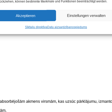
ückziehen, können bestimmte Merkmale und Funktionen beeinträchtigt werden.
Pagraba restaurācija:
Vēstur
Akzeptieren
Einstellungen verwalten
Sabiedriskās zonas:
laukumi
Sīkfailu direktīva
Datu aizsardzība
nospiedums
ors, šīferis, kvarcīts,
 absorbējošām akmens virsmām, kas uzsūc pārklājumu, izmantoj
sām.