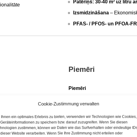
Patēriņš: 30-40 m² uz litru a
ionalitāte
Izsmidzināšana
– Ekonomisk
PFAS- / PFOS- un PFOA-F
Piemēri
Piemēri
Cookie-Zustimmung verwalten
Arhitektūra:
Modernās un vēs
Skulptūras un pieminekļi
: 
Ihnen ein optimales Erlebnis zu bieten, verwenden wir Technologien wie Cookies,
Geräteinformationen zu speichern bzw. darauf zuzugreifen. Wenn Sie diesen
aizsardzība
hnologien zustimmen, können wir Daten wie das Surfverhalten oder eindeutige ID
 dieser Website verarbeiten. Wenn Sie Ihre Zustimmung nicht erteilen oder
Dārza apzaļumošana:
terase