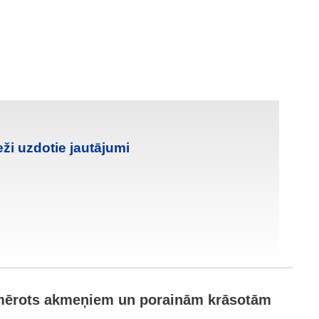
eži uzdotie jautājumi
piemērots akmeņiem un porainām krāsotām