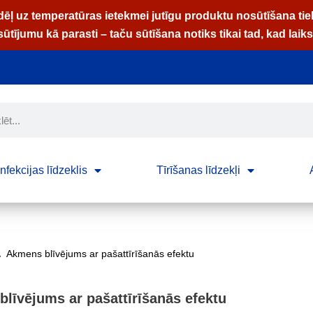
dēļ uz temperatūras ietekmei jutīgu produktu nosūtīšana tie
tījumu kā parasti – taču sūtīšana notiks tikai tad, kad laiks
nfekcijas līdzeklis
Tīrīšanas līdzekļi
\
Akmens blīvējums ar pašattīrīšanās efektu
līvējums ar pašattīrīšanās efektu