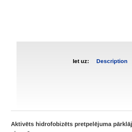
Iet uz:
Description
Aktivēts hidrofobizēts pretpelējuma pārkl