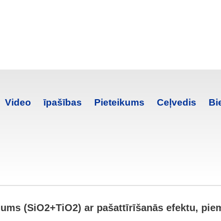
Video
īpašības
Pieteikums
Ceļvedis
Bi
ājums (SiO2+TiO2) ar pašattīrīšanās efektu, 