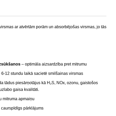
 virsmas ar atvērtām porām un absorbējošas virsmas, jo tās
uzsūkšanos
– optimāla aizsardzība pret mitrumu
 6-12 stundu laikā sacietē smilšainas virsmas
a tādus piesārņotājus kā H₂S, NOx, ozonu, gaistošos
labo gaisa kvalitāti.
u mitruma apmaiņu
 caurspīdīgs pārklājums