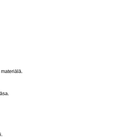
 materiālā.
rāsa.
i.