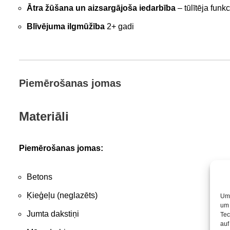
Ātra žūšana un aizsargājoša iedarbība
– tūlītēja funkc
Blīvējuma ilgmūžība
2+ gadi
Piemērošanas jomas
Materiāli
Piemērošanas jomas:
Betons
Ķieģeļu (neglazēts)
Um 
um 
Jumta dakstiņi
Tec
auf