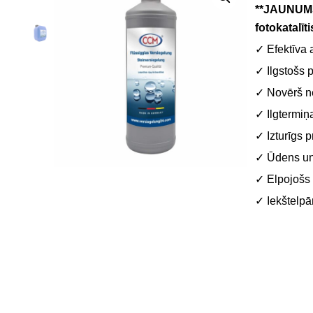
**JAUNUM
fotokatalīt
✓ Efektīva 
✓ Ilgstošs 
✓ Novērš n
✓ Ilgtermiņa
✓ Izturīgs 
✓ Ūdens un 
✓ Elpojošs
✓ Iekštelpā