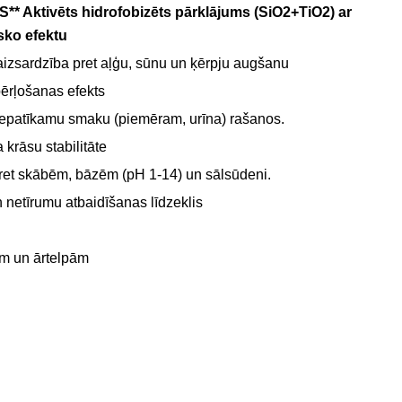
S**
Aktivēts hidrofobizēts pārklājums (SiO2+TiO2) ar
isko efektu
aizsardzība pret aļģu, sūnu un ķērpju augšanu
pērļošanas efekts
epatīkamu smaku (piemēram, urīna) rašanos.
 krāsu stabilitāte
pret skābēm, bāzēm (pH 1-14) un sālsūdeni.
netīrumu atbaidīšanas līdzeklis
m un ārtelpām