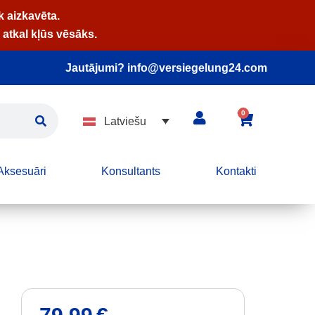
k aizkavēta.
 atkal kļūs vēsāks.
Jautājumi? info@versiegelung24.com
0
Latviešu
Aksesuāri
Konsultants
Kontakti