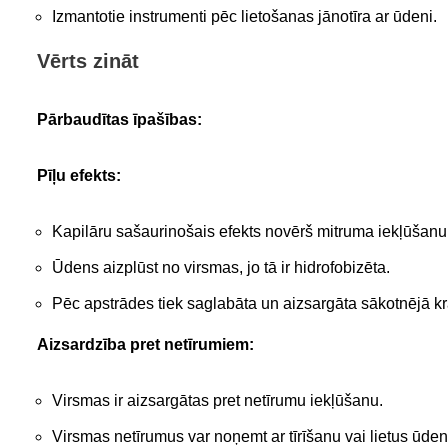
Izmantotie instrumenti pēc lietošanas jānotīra ar ūdeni.
Vērts zināt
Pārbaudītas īpašības:
Pīļu efekts:
Kapilāru sašaurinošais efekts novērš mitruma iekļūšanu
Ūdens aizplūst no virsmas, jo tā ir hidrofobizēta.
Pēc apstrādes tiek saglabāta un aizsargāta sākotnējā k
Aizsardzība pret netīrumiem:
Virsmas ir aizsargātas pret netīrumu iekļūšanu.
Virsmas netīrumus var noņemt ar tīrīšanu vai lietus ūden