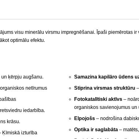
sinājums visu minerālu virsmu impregnēšanai. Īpaši piemērotas ir
ākot optimālu efektu.
 un ķērpju augšanu.
Samazina kapilāro ūdens 
 organiskos netīrumus
Stiprina virsmas struktūru
–
pašības
Fotokatalītiski aktīvs
– noārd
organiskos savienojumus un uz
retsviedru iedarbība.
Elpojošs
– nodrošina dabisk
ns krāsu.
Optika ir saglabāta
– matēts,
 Ķīmiskā izturība