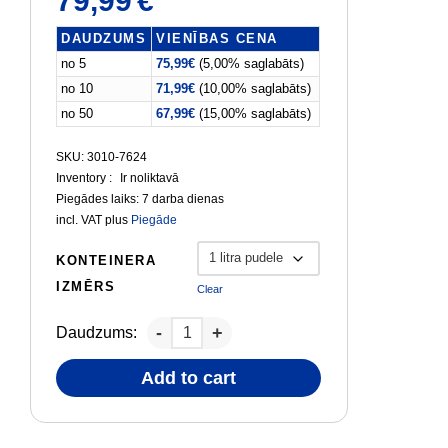
79,99
€
DAUDZUMS
VIENĪBAS CENA
no 5
75,99
€
(5,00% saglabāts)
no 10
71,99
€
(10,00% saglabāts)
no 50
67,99
€
(15,00% saglabāts)
SKU: 3010-7624
Inventory :
Ir noliktavā
Piegādes laiks:
7 darba dienas
incl. VAT
plus
Piegāde
KONTEINERA
IZMĒRS
Clear
Daudzums:
Add to cart