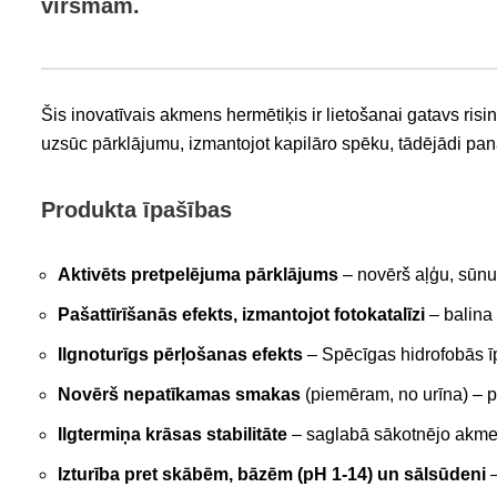
virsmām.
Šis inovatīvais akmens hermētiķis ir lietošanai gatavs ri
uzsūc pārklājumu, izmantojot kapilāro spēku, tādējādi pan
Produkta īpašības
Aktivēts pretpelējuma pārklājums
– novērš aļģu, sūnu
Pašattīrīšanās efekts, izmantojot fotokatalīzi
– balina
Ilgnoturīgs pērļošanas efekts
– Spēcīgas hidrofobās ī
Novērš nepatīkamas smakas
(piemēram, no urīna) – p
Ilgtermiņa krāsas stabilitāte
– saglabā sākotnējo akme
Izturība pret skābēm, bāzēm (pH 1-14) un sālsūdeni
–