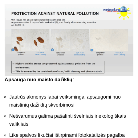
Apsauga nuo maisto dažiklių:
Jautrūs akmenys labai veiksmingai apsaugomi nuo
maistinių dažiklių skverbimosi
Nešvarumus galima pašalinti švelniais ir ekologiškais
valikliais.
Likę spalvos likučiai ištirpinami fotokatalizės pagalba