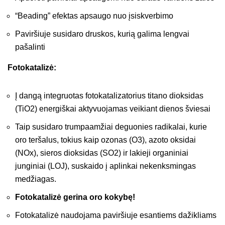
“Beading” efektas apsaugo nuo įsiskverbimo
Paviršiuje susidaro druskos, kurią galima lengvai
pašalinti
Fotokatalizė:
Į dangą integruotas fotokatalizatorius titano dioksidas
(TiO2) energiškai aktyvuojamas veikiant dienos šviesai
Taip susidaro trumpaamžiai deguonies radikalai, kurie
oro teršalus, tokius kaip ozonas (O3), azoto oksidai
(NOx), sieros dioksidas (SO2) ir lakieji organiniai
junginiai (LOJ), suskaido į aplinkai nekenksmingas
medžiagas.
Fotokatalizė gerina oro kokybę!
Fotokatalizė naudojama paviršiuje esantiems dažikliams