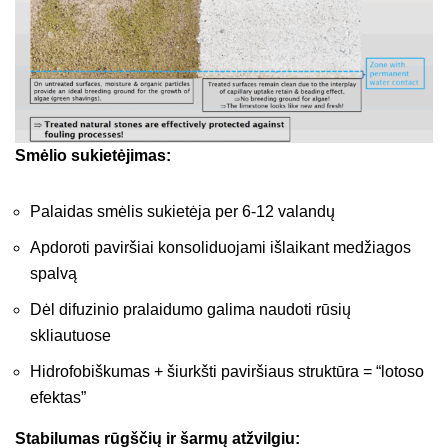
Smėlio sukietėjimas:
Palaidas smėlis sukietėja per 6-12 valandų
Apdoroti paviršiai konsoliduojami išlaikant medžiagos
spalvą
Dėl difuzinio pralaidumo galima naudoti rūsių
skliautuose
Hidrofobiškumas + šiurkšti paviršiaus struktūra = “lotoso
efektas”
Stabilumas rūgščių ir šarmų atžvilgiu: