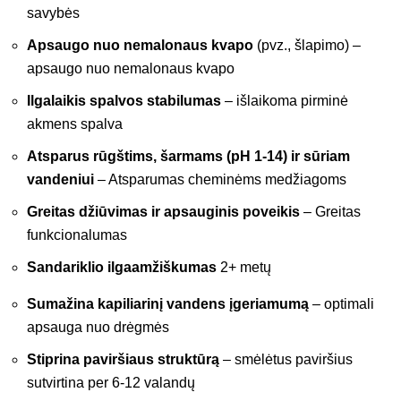
savybės
Apsaugo nuo nemalonaus kvapo
(pvz., šlapimo) –
apsaugo nuo nemalonaus kvapo
Ilgalaikis spalvos stabilumas
– išlaikoma pirminė
akmens spalva
Atsparus rūgštims, šarmams (pH 1-14) ir sūriam
vandeniui
– Atsparumas cheminėms medžiagoms
Greitas džiūvimas ir apsauginis poveikis
– Greitas
funkcionalumas
Sandariklio ilgaamžiškumas
2+ metų
Sumažina kapiliarinį vandens įgeriamumą
– optimali
apsauga nuo drėgmės
Stiprina paviršiaus struktūrą
– smėlėtus paviršius
sutvirtina per 6-12 valandų