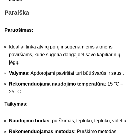
Paraiška
Paruošimas:
Idealiai tinka atvirų porų ir sugeriamiems akmens
paviršiams, kurie sugeria dangą dėl savo kapiliarinių
jėgų.
Valymas:
Apdorojami paviršiai turi būti švarūs ir sausi.
Rekomenduojama naudojimo temperatūra:
15 °C –
25 °C
Taikymas:
Naudojimo būdas:
purškimas, teptuku, teptuku, voleliu
Rekomenduojamas metodas:
Purškimo metodas