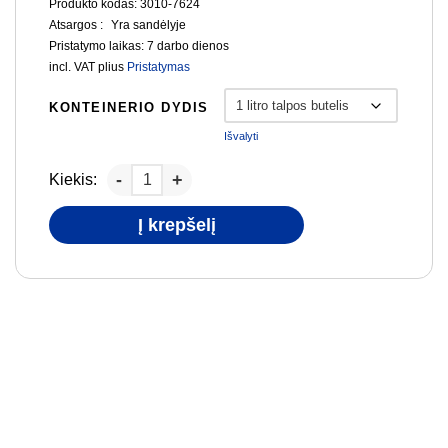
Produkto kodas: 3010-7624
Atsargos :
Yra sandėlyje
Pristatymo laikas:
7 darbo dienos
incl. VAT
plius
Pristatymas
KONTEINERIO DYDIS
Išvalyti
Kiekis:
Į krepšelį