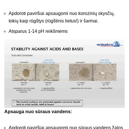
Apdoroti paviršiai apsaugomi nuo korozinių skysčių,
tokių kaip rūgštys (rūgštinis lietus!) ir šarmai.
Atsparus 1-14 pH reikšmėms
Apsauga nuo sūraus vandens:
Apdoroti paviršiai apsaugomi nuo sūraus vandens žalos