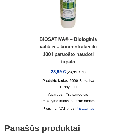
BIOSATIVA® – Biologinis
valiklis – koncentratas iki
100 l paruošto naudoti
tirpalo
23,99
€
(
23,99
€
/
l
)
Produkto kodas: 9000-Biosativa
Turinys: 1
l
Atsargos :
Yra sandėlyje
Pristatymo laikas:
3 darbo dienos
incl. VAT
plius
Pristatymas
Panašūs produktai