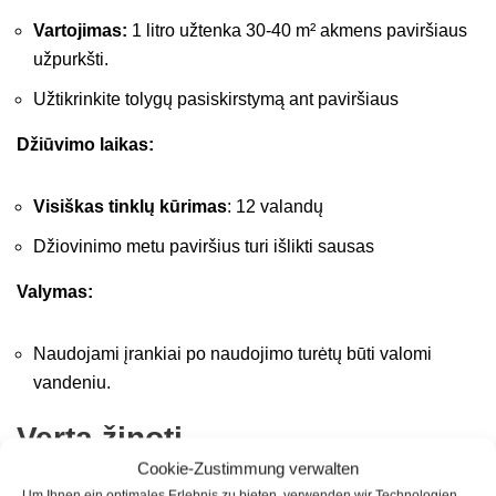
Vartojimas:
1 litro užtenka 30-40 m² akmens paviršiaus
užpurkšti.
Užtikrinkite tolygų pasiskirstymą ant paviršiaus
Džiūvimo laikas:
Visiškas tinklų kūrimas
: 12 valandų
Džiovinimo metu paviršius turi išlikti sausas
Valymas:
Naudojami įrankiai po naudojimo turėtų būti valomi
vandeniu.
Verta žinoti
Cookie-Zustimmung verwalten
Um Ihnen ein optimales Erlebnis zu bieten, verwenden wir Technologien