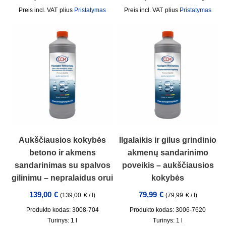
incl. VAT
plius
Pristatymas
incl. VAT
plius
Pristatymas
Aukščiausios kokybės
Ilgalaikis ir gilus grindinio
betono ir akmens
akmenų sandarinimo
sandarinimas su spalvos
poveikis – aukščiausios
gilinimu – nepralaidus orui
kokybės
139,00
€
79,99
€
(
139,00
€
/
l
)
(
79,99
€
/
l
)
Produkto kodas: 3008-704
Produkto kodas: 3006-7620
Turinys: 1
l
Turinys: 1
l