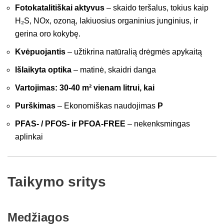
Fotokatalitiškai aktyvus
– skaido teršalus, tokius kaip
H₂S, NOx, ozoną, lakiuosius organinius junginius, ir
gerina oro kokybę.
Kvėpuojantis
– užtikrina natūralią drėgmės apykaitą
Išlaikyta optika
– matinė, skaidri danga
Vartojimas: 30-40 m² vienam litrui, kai
Purškimas
– Ekonomiškas naudojimas
P
PFAS- / PFOS- ir PFOA-FREE
– nekenksmingas
aplinkai
Taikymo sritys
Medžiagos