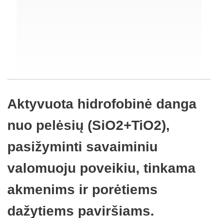
Aktyvuota hidrofobinė danga
nuo pelėsių (SiO2+TiO2),
pasižyminti savaiminiu
valomuoju poveikiu, tinkama
akmenims ir porėtiems
dažytiems paviršiams.