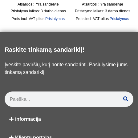
Atsargos :
Yra sandėlyje
Atsargos :
Yra sandėlyje
Pristatymo laikas:
3 darbo dienos
Pristatymo laikas:
3 darbo dienos
incl. VAT
plius
Pristatymas
incl. VAT
plius
Pristatymas
Raskite tinkamą sandariklį!
Įveskite paviršių, kurį norite sandarinti. Pasiūlysime jums
tinkamą sandariklį.
informacija
Klientų portalas