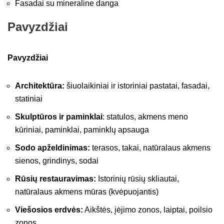
Fasadai su mineraline danga
Pavyzdžiai
Pavyzdžiai
Architektūra:
šiuolaikiniai ir istoriniai pastatai, fasadai,
statiniai
Skulptūros ir paminklai
: statulos, akmens meno
kūriniai, paminklai, paminklų apsauga
Sodo apželdinimas:
terasos, takai, natūralaus akmens
sienos, grindinys, sodai
Rūsių restauravimas:
Istorinių rūsių skliautai,
natūralaus akmens mūras (kvėpuojantis)
Viešosios erdvės:
Aikštės, įėjimo zonos, laiptai, poilsio
zonos