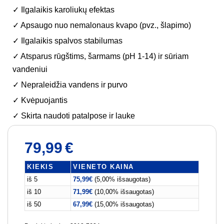
✓ Ilgalaikis karoliukų efektas
✓ Apsaugo nuo nemalonaus kvapo (pvz., šlapimo)
✓ Ilgalaikis spalvos stabilumas
✓ Atsparus rūgštims, šarmams (pH 1-14) ir sūriam
vandeniui
✓ Nepraleidžia vandens ir purvo
✓ Kvėpuojantis
✓ Skirta naudoti patalpose ir lauke
79,99
€
KIEKIS
VIENETO KAINA
iš 5
75,99
€
(5,00% išsaugotas)
iš 10
71,99
€
(10,00% išsaugotas)
iš 50
67,99
€
(15,00% išsaugotas)