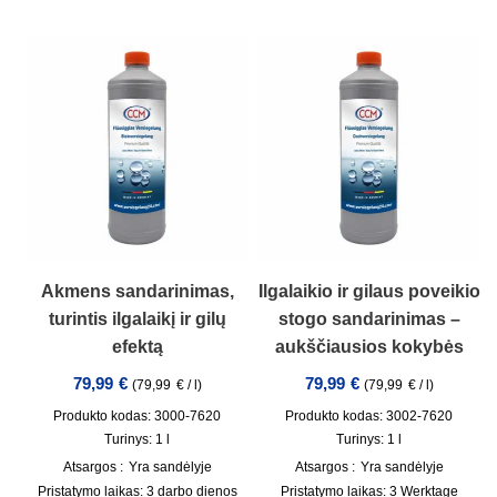
Akmens sandarinimas,
Ilgalaikio ir gilaus poveikio
turintis ilgalaikį ir gilų
stogo sandarinimas –
efektą
aukščiausios kokybės
79,99
€
79,99
€
(
79,99
€
/
l
)
(
79,99
€
/
l
)
Produkto kodas: 3000-7620
Produkto kodas: 3002-7620
Turinys: 1
l
Turinys: 1
l
Atsargos :
Yra sandėlyje
Atsargos :
Yra sandėlyje
Pristatymo laikas:
3 darbo dienos
Pristatymo laikas:
3 Werktage