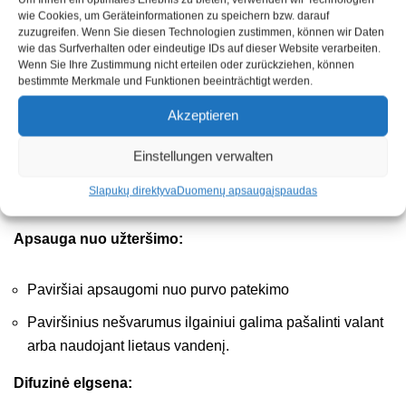
Įrodytos savybės:
wie Cookies, um Geräteinformationen zu speichern bzw. darauf
zuzugreifen. Wenn Sie diesen Technologien zustimmen, können wir Daten
wie das Surfverhalten oder eindeutige IDs auf dieser Website verarbeiten.
Karoliukų efektas:
Wenn Sie Ihre Zustimmung nicht erteilen oder zurückziehen, können
bestimmte Merkmale und Funktionen beeinträchtigt werden.
Dėl kapiliarus sulaikančio poveikio drėgmė
Akzeptieren
neprasiskverbia į medžiagą.
Einstellungen verwalten
Vanduo nuteka nuo paviršiaus dėl jo hidrofobizacijos
Slapukų direktyva
Duomenų apsauga
įspaudas
Po apdorojimo išsaugoma ir apsaugoma pirminė spalva
Apsauga nuo užteršimo:
Paviršiai apsaugomi nuo purvo patekimo
Paviršinius nešvarumus ilgainiui galima pašalinti valant
arba naudojant lietaus vandenį.
Difuzinė elgsena: