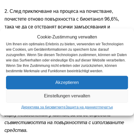
2. След приключване на процеса на почистване,
почистете отново повърхността с биоетанол 96,6%,
така че да се отстранят всички замърсявания и
повърхността да е напълно обезмаслена. Повторете
Cookie-Zustimmung verwalten
този процес, докато няма повече остатъци от мръсотия
Um Ihnen ein optimales Erlebnis zu bieten, verwenden wir Technologien
wie Cookies, um Geräteinformationen zu speichern bzw. darauf
върху кърпата от микрофибър.
zuzugreifen. Wenn Sie diesen Technologien zustimmen, können wir Daten
wie das Surfverhalten oder eindeutige IDs auf dieser Website verarbeiten.
Wenn Sie Ihre Zustimmung nicht erteilen oder zurückziehen, können
След кратко време на изпаряване на всякакви
bestimmte Merkmale und Funktionen beeinträchtigt werden.
остатъци от алкохол по повърхността може да започне
Akzeptieren
нанасянето на нашите нано-покрития и импрегнации.
Einstellungen verwalten
По принцип при всяко почистване и запечатване на
повърхността винаги трябва да се провежда тест
Директива за бисквитките
Защита на данни
отпечатък
върху незабележим участък, за да се определи
съвместимостта на повърхността с използваните
средства.