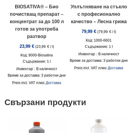
BIOSATIVA® – Био
Уплътняване на стъкло
почистващ препарат –
с професионално
концентрат за до 100 л
качество – Лесна грижа
готов за употреба
79,99
€
(
79,99
€
/
l
)
разтвор
Код: 1000-6601
23,99
€
Съдържание: 1
l
(
23,99
€
/
l
)
Инвентар :
В наличност
Код: 9000-Biosativa
Време за доставка:
3 работни дни
Съдържание: 1
l
incl. VAT
плюс
Доставка
Инвентар :
В наличност
Време за доставка:
3 работни дни
incl. VAT
плюс
Доставка
Свързани продукти