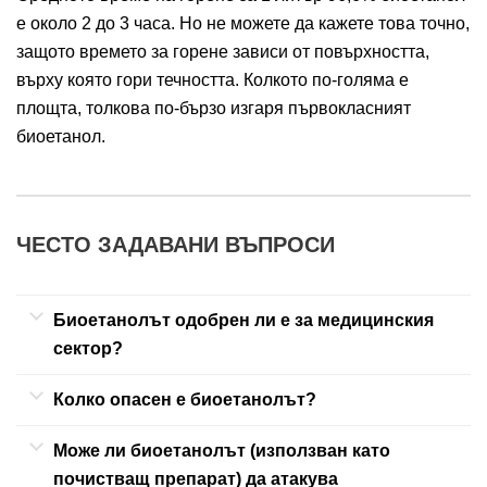
е около 2 до 3 часа. Но не можете да кажете това точно,
защото времето за горене зависи от повърхността,
върху която гори течността. Колкото по-голяма е
площта, толкова по-бързо изгаря първокласният
биоетанол.
ЧЕСТО ЗАДАВАНИ ВЪПРОСИ
Биоетанолът одобрен ли е за медицинския
сектор?
Колко опасен е биоетанолът?
Може ли биоетанолът (използван като
почистващ препарат) да атакува