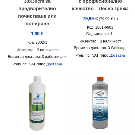
30x30cm за
с професионално
предварително
качество – Лесна грижа
почистване или
79,99
€
(
79,99
€
/
l
)
полиране
Код: 1001-6601
1,00
€
Съдържание: 1
l
Инвентар :
В наличност
Код: 9002-1
Време за доставка:
3 Werktage
Инвентар :
В наличност
incl. VAT
плюс
Доставка
Време за доставка:
3 работни дни
incl. VAT
плюс
Доставка