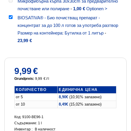
Микрофибърна кърпа 30x30cm за предварително
почистване или полиране
-
1,00
€
Optionen >
BIOSATIVA® - Био почистващ препарат -
концентрат за до 100 л готов за употреба разтвор
Размер на контейнера: Бутилка от 1 литър
-
23,99
€
9,99
€
Grundpreis:
9,99
€
/
l
КОЛИЧЕСТВО
ЕДИНИЧНА ЦЕНА
от 5
8,90
€
(10,91% запазено)
от 10
8,49
€
(15,02% запазено)
Код: 9100-BE96-1
Съдържание: 1
l
Инвентар :
В наличност