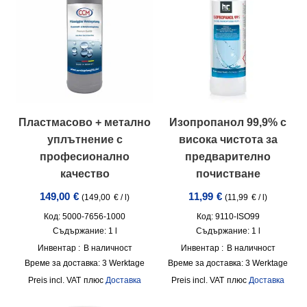
Пластмасово + метално
Изопропанол 99,9% с
уплътнение с
висока чистота за
професионално
предварително
качество
почистване
149,00
€
11,99
€
(
149,00
€
/
l
)
(
11,99
€
/
l
)
Код: 5000-7656-1000
Код: 9110-ISO99
Съдържание: 1
l
Съдържание: 1
l
Инвентар :
В наличност
Инвентар :
В наличност
Време за доставка:
3 Werktage
Време за доставка:
3 Werktage
incl. VAT
плюс
Доставка
incl. VAT
плюс
Доставка