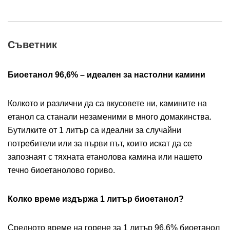
Съветник
Биоетанол 96,6% – идеален за настолни камини
Колкото и различни да са вкусовете ни, камините на
етанол са станали незаменими в много домакинства.
Бутилките от 1 литър са идеални за случайни
потребители или за първи път, които искат да се
запознаят с тяхната етанолова камина или нашето
течно биоетанолово гориво.
Колко време издържа 1 литър биоетанол?
Средното време на горене за 1 литър 96,6% биоетанол