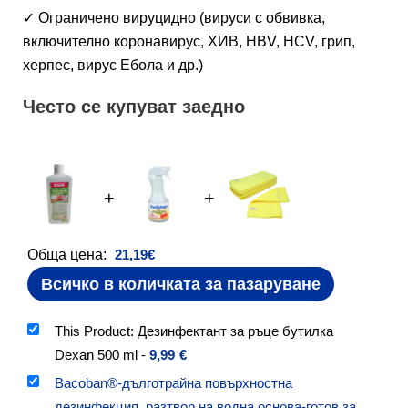
✓ Ограничено вируцидно (вируси с обвивка,
включително коронавирус, ХИВ, HBV, HCV, грип,
херпес, вирус Ебола и др.)
Често се купуват заедно
+
+
Обща цена:
21,19
€
Всичко в количката за пазаруване
This Product: Дезинфектант за ръце бутилка
Dexan 500 ml
-
9,99
€
Bacoban®-дълготрайна повърхностна
дезинфекция, разтвор на водна основа-готов за