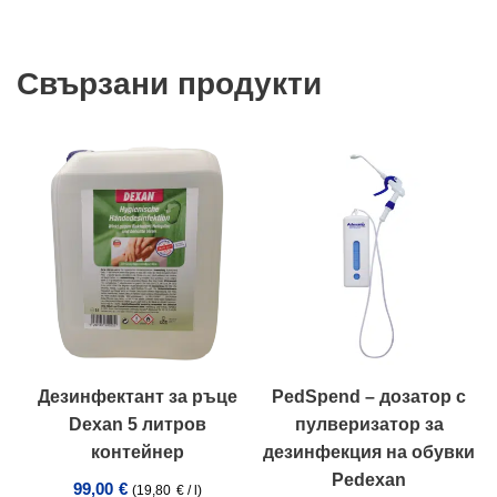
Свързани продукти
Дезинфектант за ръце
PedSpend – дозатор с
Dexan 5 литров
пулверизатор за
контейнер
дезинфекция на обувки
Pedexan
99,00
€
(
19,80
€
/
l
)