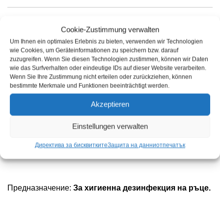
Характеристики на продукта
Cookie-Zustimmung verwalten
Um Ihnen ein optimales Erlebnis zu bieten, verwenden wir Technologien
wie Cookies, um Geräteinformationen zu speichern bzw. darauf
zuzugreifen. Wenn Sie diesen Technologien zustimmen, können wir Daten
wie das Surfverhalten oder eindeutige IDs auf dieser Website verarbeiten.
Ефективност:
Тествано в съответствие с
Wenn Sie Ihre Zustimmung nicht erteilen oder zurückziehen, können
европейските болнични стандарти: EN 1040, EN
bestimmte Merkmale und Funktionen beeinträchtigt werden.
1275, EN 1276, EN 1500: 1 мин; prEN 12054: 30 сек.
Akzeptieren
Ограничени вирусоцидни (вируси с обвивка,
включително коронавирус, ХИВ, HBV, HCV, грип,
Einstellungen verwalten
херпес, вирус на Ебола и др.) Съгласно DVV / RKI
Директива за бисквитките
Защита на данни
отпечатък
указания: 15s.
Предназначение:
За хигиенна дезинфекция на ръце.