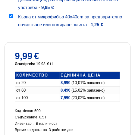
употреба
-
9,95
€
Кърпа от микрофибър 40x40cm за предварително
почистване или полиране, жълта
-
1,25
€
9,99
€
Grundpreis:
19,98
€
/
l
КОЛИЧЕСТВО
ЕДИНИЧНА ЦЕНА
от 20
8,99
€
(10,01% запазено)
от 60
8,49
€
(15,02% запазено)
от 100
7,99
€
(20,02% запазено)
Код: dexan-500
Съдържание: 0,5
l
Инвентар :
В наличност
Време за доставка:
3 работни дни