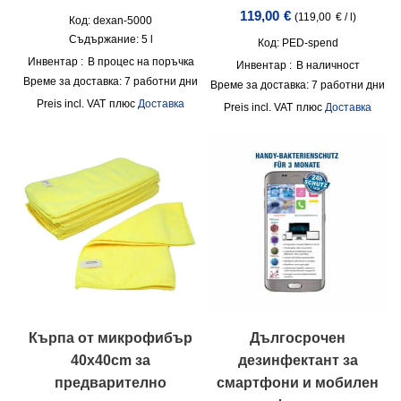
119,00
€
(
119,00
€
/
l
)
Код: dexan-5000
Съдържание: 5
l
Код: PED-spend
Инвентар :
В процес на поръчка
Инвентар :
В наличност
Време за доставка:
7 работни дни
Време за доставка:
7 работни дни
incl. VAT
плюс
Доставка
incl. VAT
плюс
Доставка
Кърпа от микрофибър
Дългосрочен
40x40cm за
дезинфектант за
предварително
смартфони и мобилен