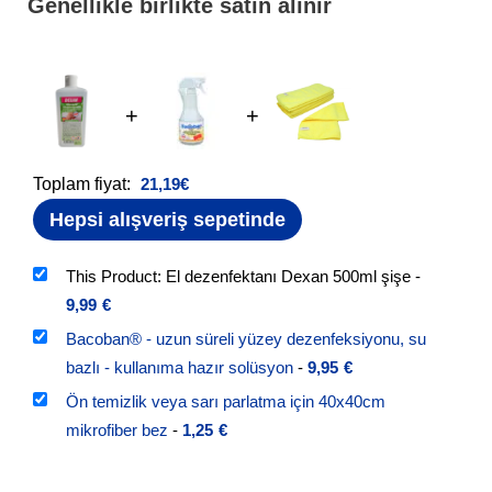
Genellikle birlikte satın alınır
+
+
Toplam fiyat:
21,19
€
Hepsi alışveriş sepetinde
This Product: El dezenfektanı Dexan 500ml şişe
-
9,99
€
Bacoban® - uzun süreli yüzey dezenfeksiyonu, su
bazlı - kullanıma hazır solüsyon
-
9,95
€
Ön temizlik veya sarı parlatma için 40x40cm
mikrofiber bez
-
1,25
€