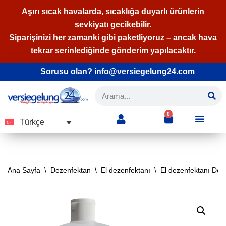
Aşırı sıcak havalarda, sıcaklığa duyarlı ürünlerin
sevkiyatı gecikebilir.
İçeriğe
Siparişinizi her zamanki gibi paketliyoruz – ancak hava
geç
tekrar serinlediğinde gönderim yapılacaktır.
Sorusu olan? info@versiegelung24.com
0
Türkçe
Ana Sayfa
\
Dezenfektan
\
El dezenfektanı
\
El dezenfektanı Dex