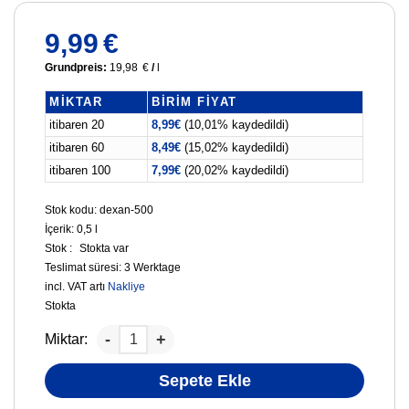
9,99
€
Grundpreis:
19,98
€
/
l
MIKTAR
BIRIM FIYAT
itibaren 20
8,99
€
(10,01% kaydedildi)
itibaren 60
8,49
€
(15,02% kaydedildi)
itibaren 100
7,99
€
(20,02% kaydedildi)
Stok kodu: dexan-500
İçerik: 0,5
l
Stok :
Stokta var
Teslimat süresi:
3 Werktage
incl. VAT
artı
Nakliye
Stokta
Miktar:
Sepete Ekle