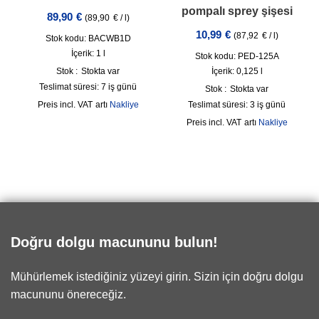
pompalı sprey şişesi
89,90
€
(
89,90
€
/
l
)
10,99
€
(
87,92
€
/
l
)
Stok kodu: BACWB1D
İçerik: 1
l
Stok kodu: PED-125A
Stok :
Stokta var
İçerik: 0,125
l
Teslimat süresi:
7 iş günü
Stok :
Stokta var
incl. VAT
artı
Nakliye
Teslimat süresi:
3 iş günü
incl. VAT
artı
Nakliye
Doğru dolgu macununu bulun!
Mühürlemek istediğiniz yüzeyi girin. Sizin için doğru dolgu
macununu önereceğiz.