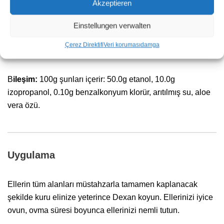
Akzeptieren
K
ullanım amacı:
Hijyenik el dezenfeksiyonu için.
Einstellungen verwalten
Çerez Direktifi
Veri koruması
damga
B
ileşim:
100g şunları içerir: 50.0g etanol, 10.0g
izopropanol, 0.10g benzalkonyum klorür, arıtılmış su, aloe
vera özü.
Uygulama
Ellerin tüm alanları müstahzarla tamamen kaplanacak
şekilde kuru elinize yeterince Dexan koyun. Ellerinizi iyice
ovun, ovma süresi boyunca ellerinizi nemli tutun.