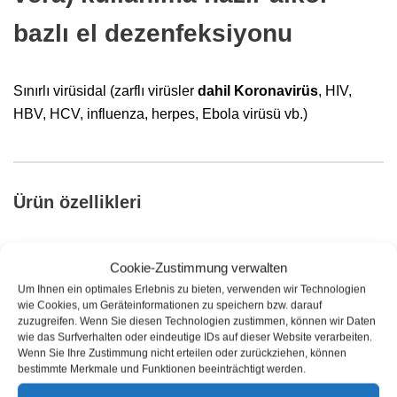
bazlı el dezenfeksiyonu
Sınırlı virüsidal (zarflı virüsler
dahil Koronavirüs
, HIV,
HBV, HCV, influenza, herpes, Ebola virüsü vb.)
Ürün özellikleri
Cookie-Zustimmung verwalten
E
tkililik:
Avrupa hastane standartlarına göre test edilmiştir:
Um Ihnen ein optimales Erlebnis zu bieten, verwenden wir Technologien
EN 1040, EN 1275, EN 1276, EN 1500: 1 dakika; prEN
wie Cookies, um Geräteinformationen zu speichern bzw. darauf
zuzugreifen. Wenn Sie diesen Technologien zustimmen, können wir Daten
12054: 30s. DVV / RKI kılavuzuna göre sınırlı virüsidal
wie das Surfverhalten oder eindeutige IDs auf dieser Website verarbeiten.
(koronavirüs, HIV, HBV, HCV, influenza, herpes, Ebola
Wenn Sie Ihre Zustimmung nicht erteilen oder zurückziehen, können
virüsü vb. dahil zarflı virüsler): 15s.
bestimmte Merkmale und Funktionen beeinträchtigt werden.