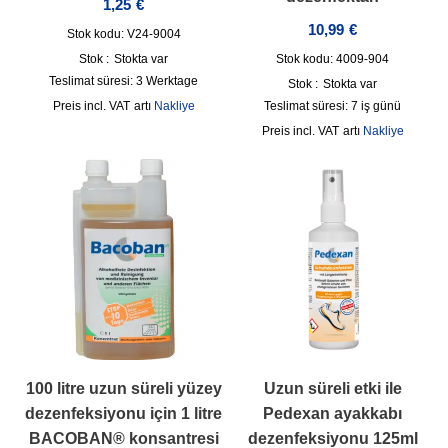
1,25
€
10,99
€
Stok kodu: V24-9004
Stok :
Stokta var
Stok kodu: 4009-904
Teslimat süresi:
3 Werktage
Stok :
Stokta var
incl. VAT
artı
Nakliye
Teslimat süresi:
7 iş günü
incl. VAT
artı
Nakliye
100 litre uzun süreli yüzey
Uzun süreli etki ile
dezenfeksiyonu için 1 litre
Pedexan ayakkabı
BACOBAN® konsantresi
dezenfeksiyonu 125ml