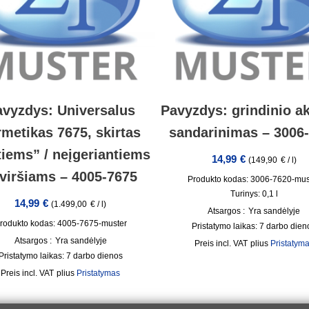
avyzdys: Universalus
Pavyzdys: grindinio 
rmetikas 7675, skirtas
sandarinimas – 3006
tiems” / neįgeriantiems
14,99
€
(
149,90
€
/
l
)
viršiams – 4005-7675
Produkto kodas: 3006-7620-mus
Turinys: 0,1
l
14,99
€
(
1.499,00
€
/
l
)
Atsargos :
Yra sandėlyje
rodukto kodas: 4005-7675-muster
Pristatymo laikas:
7 darbo dien
Atsargos :
Yra sandėlyje
incl. VAT
plius
Pristatym
Pristatymo laikas:
7 darbo dienos
incl. VAT
plius
Pristatymas