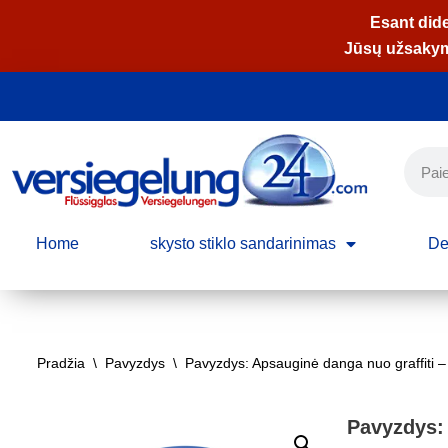
Esant dide
Jūsų užsakymą
Skip
to
content
Home
skysto stiklo sandarinimas
De
Pradžia
\
Pavyzdys
\
Pavyzdys: Apsauginė danga nuo graffiti –
Pavyzdys: 