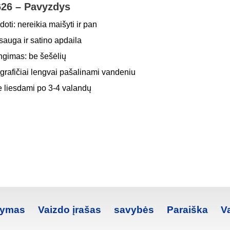
626 – Pavyzdys
ti: nereikia maišyti ir pan
sauga ir satino apdaila
gimas: be šešėlių
rafičiai lengvai pašalinami vandeniu
e liesdami po 3-4 valandų
šymas
Vaizdo įrašas
savybės
Paraiška
V