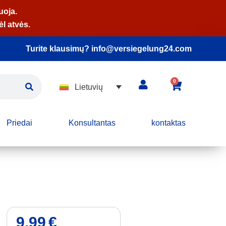
uoja.
l atvės.
Turite klausimų? info@versiegelung24.com
0
Lietuvių
Priedai
Konsultantas
kontaktas
9,99
€