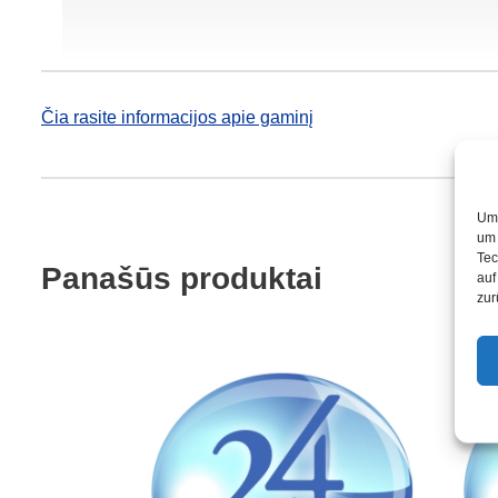
Čia rasite informacijos apie gaminį
Um 
um 
Tec
Panašūs produktai
auf
zur