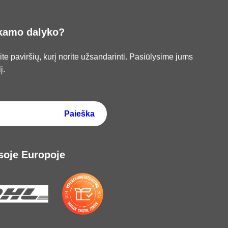
nkamo dalyko?
ite paviršių, kurį norite užsandarinti. Pasiūlysime jums
į.
soje Europoje