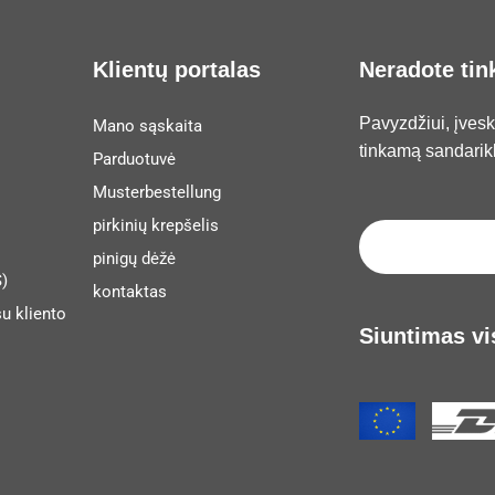
Klientų portalas
Neradote ti
Pavyzdžiui, įvesk
Mano sąskaita
tinkamą sandarikl
Parduotuvė
Musterbestellung
pirkinių krepšelis
pinigų dėžė
)
kontaktas
u kliento
Siuntimas vi