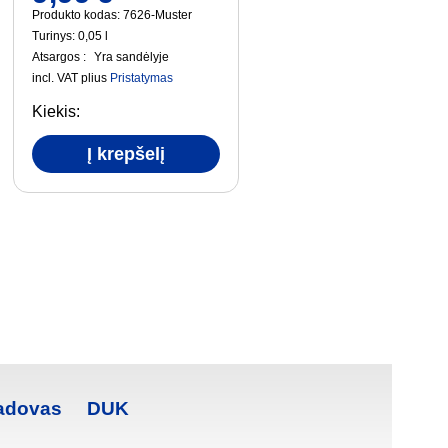
Produkto kodas: 7626-Muster
Turinys: 0,05
l
Atsargos :
Yra sandėlyje
incl. VAT
plius
Pristatymas
Kiekis:
Į krepšelį
adovas
DUK