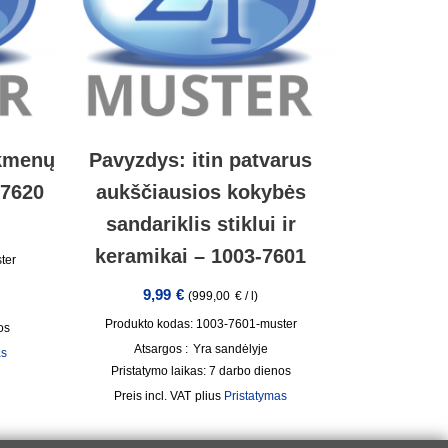
akmenų
Pavyzdys: itin patvarus
-7620
aukščiausios kokybės
sandariklis stiklui ir
keramikai – 1003-7601
ter
9,99
€
(
999,00
€
/
l
)
Produkto kodas: 1003-7601-muster
os
Atsargos :
Yra sandėlyje
as
Pristatymo laikas:
7 darbo dienos
incl. VAT
plius
Pristatymas