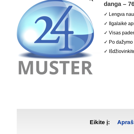
danga – 7
✓ Lengva naudo
✓ Ilgalaikė ap
✓ Visas paden
✓ Po dažymo g
✓ Išdžiovinkit
Eikite į:
Apra