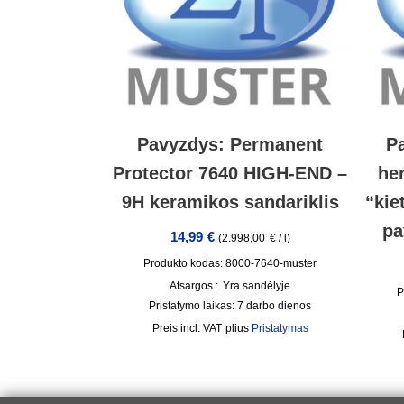
Pavyzdys: Permanent
P
Protector 7640 HIGH-END –
he
9H keramikos sandariklis
“kie
pa
14,99
€
(
2.998,00
€
/
l
)
Produkto kodas: 8000-7640-muster
Atsargos :
Yra sandėlyje
P
Pristatymo laikas:
7 darbo dienos
incl. VAT
plius
Pristatymas