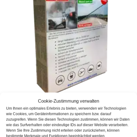
Уплотнение ветрового стекла
Cookie-Zustimmung verwalten
Um Ihnen ein optimales Erlebnis zu bieten, verwenden wir Technologien
17,99
€
wie Cookies, um Geräteinformationen zu speichern bzw. darauf
zuzugreifen. Wenn Sie diesen Technologien zustimmen, können wir Daten
Артикул: 4040-406
wie das Surfverhalten oder eindeutige IDs auf dieser Website verarbeiten.
Запасы :
В наличии
Wenn Sie Ihre Zustimmung nicht erteilen oder zurückziehen, können
Срок поставки:
7 рабочих дней
bestimmte Merkmale und Funktionen beeinträchtigt werden.