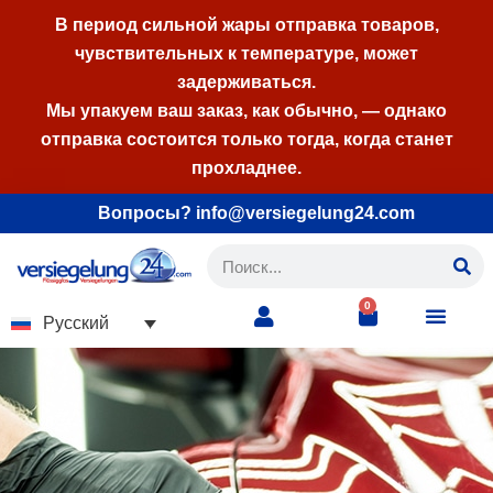
В период сильной жары отправка товаров,
чувствительных к температуре, может
Перейти
задерживаться.
к
Мы упакуем ваш заказ, как обычно, — однако
содержимому
отправка состоится только тогда, когда станет
прохладнее.
Вопросы? info@versiegelung24.com
0
Русский