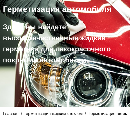
Герметизация автомобиля
Здесь вы найдете
высококачественные жидкие
герметики для лакокрасочного
покрытия автомобилей
Главная
\
герметизация жидким стеклом
\
Герметизация автом