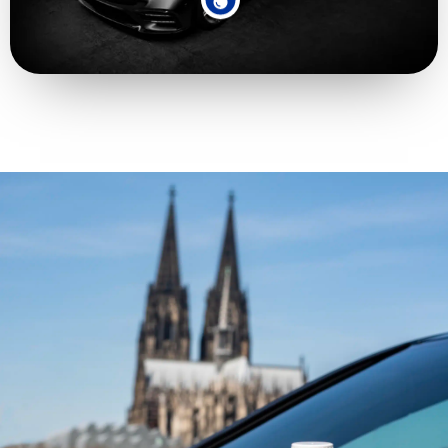
стекол профессионального
для текстиля, кожи и
Герметик для керамики
качества - 1002-7601
синтетических волокон -
Permanent Protector 7650 PRO
6005-683
EASY ON - 9H
Автомобильная краска и
Герметик для керамики
герметик для колесных дисков -
Permanent Protector 7640
2003-7656-1000
HIGH END - 9H
Покраска автомобиля и
герметизация дисков
WB Rapid On - герметик и
финишное покрытие для
автомобильных красок с
глубоким блеском
Специальная полироль и
герметик для
автомобильных красок 2 в 1