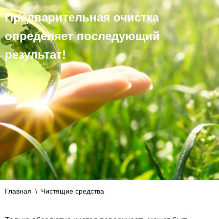
Предварительная очистка
определяет последующий
результат!
Главная
\
Чистящие средства