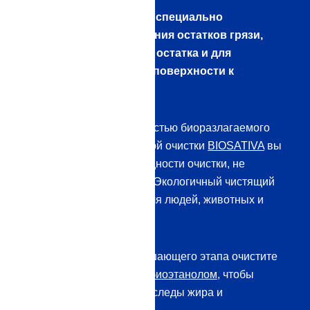
Наши очистители были специально
разработаны для удаления остатков грязи,
пыли, жира и масла без остатка и для
идеальной подготовки поверхности к
герметизации:
Шаг 1:
С помощью полностью биоразлагаемого
средства предварительной очистки
BIOSATIVA
вы
достигаете огромной мощности очистки, не
повреждая поверхности. Экологичный чистящий
концентрат нетоксичен для людей, животных и
окружающей среды.
Шаг 2:
В качестве завершающего этапа очистите
поверхность
96,6%-ным биоэтанолом
, чтобы
удалить даже последние следы жира и