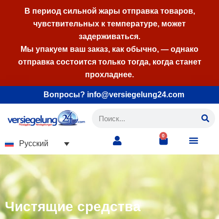
В период сильной жары отправка товаров,
чувствительных к температуре, может
Перейти
задерживаться.
к
Мы упакуем ваш заказ, как обычно, — однако
содержимому
отправка состоится только тогда, когда станет
прохладнее.
Вопросы? info@versiegelung24.com
0
Русский
Чистящие средства