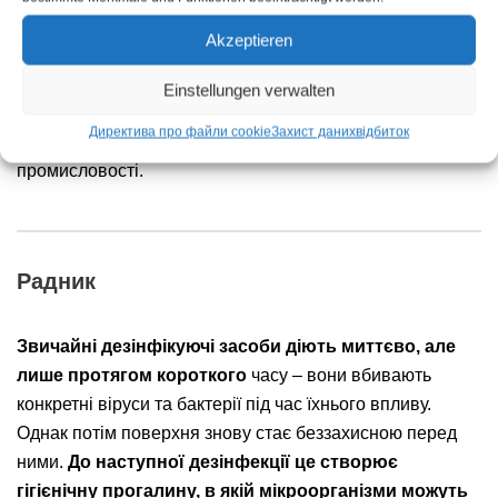
Akzeptieren
✓ Сантехнічні приміщення
Einstellungen verwalten
Bacoban® можна використовувати в критичних та
Директива про файли cookie
Захист даних
відбиток
чутливих областях фармацевтичної та косметичної
промисловості.
Радник
Звичайні дезінфікуючі засоби діють миттєво, але
лише протягом короткого
часу – вони вбивають
конкретні віруси та бактерії під час їхнього впливу.
Однак потім поверхня знову стає беззахисною перед
ними.
До наступної дезінфекції це створює
гігієнічну прогалину, в якій мікроорганізми можуть