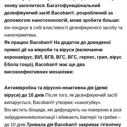
знову заселитися.
Багатофункціональний
дезінфікуючий засіб Bacoban®, розроблений за
допомогою нанотехнологій, може зробити більше:
він поєднує в собі властивості дезінфікуючого засобу та
наногерметика.
Як працює Bacoban®
На додаток до доведеної
прямої дії на мікроби та віруси
(включаючи
коронавірус, ВІЛ, ВГВ, ВГС, ВГС, герпес, грип, вірус
Ебола тощо), Bacoban® має
ще два
високоефективних механізми
:
Антимікробна та вірусно-неактивна дія (деякі
віруси) до 10 днів
Після того, як дезінфікуючий засіб
випарується, Bacoban® утворює «наногубку».
Він містить біоциди, які дифундують на поверхню в разі
забруднення/колонізації і вбивають бактерії та грибки –
до 10 днів.
Тривала дія Bacoban® закриває гігієнічну