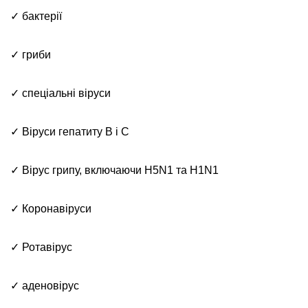
✓ бактерії
✓ гриби
✓ спеціальні віруси
✓ Віруси гепатиту В і С
✓ Вірус грипу, включаючи H5N1 та H1N1
✓ Коронавіруси
✓ Ротавірус
✓ аденовірус