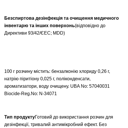
Безспиртова дезінфекція та очищення медичного
інвентарю та інших поверхонь
(відповідно до
Директиви 93/42/ЄЕС; MDD)
100 г розчину містить: бензалконію хлориду 0,26 г,
натрію піритіону 0,025 г, поліконденсати,
ароматизатори, воду очищену. UBA No: 57040031
Biocide-Reg.No: N-34071
Тип продукту
Готовий до використання розчин для
дезінфекції, тривалий антимікробний ефект.
Без