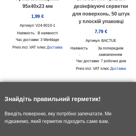
95х40х23 мм
дезінфікуючі серветки
для поверхонь, 50 штук
1,99
€
у плоскій упаковці
Артикул: V24-9010-1
7,79
€
Наявність :
В наявності
Час доставки:
3 Werktage
Артикул: BACTUE
incl. VAT
плюс
Доставка
Наявність
За попереднім
:
замовленням
Час доставки:
7 робочих днів
incl. VAT
плюс
Доставка
Знайдіть правильний герметик!
Введіть поверхню, яку потрібно запечатати. Ми
підкажемо, який герметик підходить саме вам.