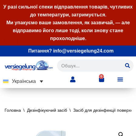
У разі сильної спеки відправлення товарів, чутливих
до температури, затримується.
Перейти
Ми упакуємо ваше замовлення, як зазвичай, — але
до
відправимо його лише тоді, коли знову стане
вмісту
прохолодніше.
Питання? info@versiegelung24.com
0
Українська
Головна
\
Дезінфікуючий засіб
\
Засіб для дезінфекції поверхон