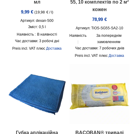
мл
55, 10 комплектів по 2 м²
кожен
9,99
€
(
19,98
€
/
l
)
78,99
€
Артикул: dexan-500
Зміст: 0,5
l
Артикул: TiOS-SG55-SA2-10
Наявність :
В наявності
Наявність
За попереднім
Час доставки:
3 робочі дні
:
замовленням
Час доставки:
7 робочих днів
incl. VAT
плюс
Доставка
incl. VAT
плюс
Доставка
Губка аплікаційна
BACOBAN® тривалі