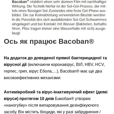
Ось як працює Bacoban®
На додаток до доведеної прямої бактерицидної та
вірусної дії
(включаючи коронавірус, ВІЛ, HBV, HCV,
герпес, грип, вірус Ебола,…), Bacoban® має ще два
високоефективних механізми:
Антимікробний та вірус-інактивуючий ефект (деякі
віруси) протягом 10 днів
Бакобан® утворює
«наногубку» після випаровування дезінфікуючого
засобу. Він містить біоциди, які у разі забруднення /