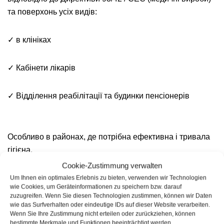
та поверхонь усіх видів:
✓ в клініках
✓ Кабінети лікарів
✓ Відділення реабілітації та будинки пенсіонерів
Особливо в районах, де потрібна ефективна і тривала
гігієна.
Cookie-Zustimmung verwalten
Особливо підходить для приміщень, де неприємний
Um Ihnen ein optimales Erlebnis zu bieten, verwenden wir Technologien
wie Cookies, um Geräteinformationen zu speichern bzw. darauf
запах виникає від мікроорганізмів, таких як:
zuzugreifen. Wenn Sie diesen Technologien zustimmen, können wir Daten
wie das Surfverhalten oder eindeutige IDs auf dieser Website verarbeiten.
Wenn Sie Ihre Zustimmung nicht erteilen oder zurückziehen, können
✓ туалет
bestimmte Merkmale und Funktionen beeinträchtigt werden.