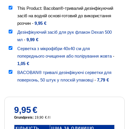
This Product: Bacoban®-тривалий дезінфікуючий
засіб на водній основі-готовий до використання
розчин
-
9,95
€
Дезінфікуючий засіб для рук флакон Dexan 500
мл
-
9,99
€
Серветка з мікрофібри 40x40 см для
попереднього очищення або полірування жовта
-
1,05
€
BACOBAN® тривалі дезінфікуючі серветки для
поверхонь, 50 штук у плоскій упаковці
-
7,79
€
9,95
€
Grundpreis:
19,90
€
/
l
КІЛЬКІСТЬ
ЦІНА ЗА ОДИНИЦЮ