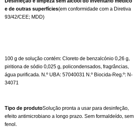
Desinfeção e limpeza sem álcool do inventário médico
e de outras superfícies
(em conformidade com a Diretiva
93/42/CEE; MDD)
100 g de solução contém: Cloreto de benzalcónio 0,26 g,
piritiona de sódio 0,025 g, policondensados, fragrâncias,
água purificada. N.º UBA: 57040031 N.º Biocida-Reg.º: N-
34071
Tipo de produto
Solução pronta a usar para desinfeção,
efeito antimicrobiano a longo prazo.
Sem formaldeído, sem
fenol.