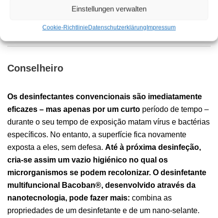
Bacoban® pode ser utilizado em áreas críticas e sensíveis
Einstellungen verwalten
das indústrias farmacêutica e cosmética.
Cookie-Richtlinie
Datenschutzerklärung
Impressum
Conselheiro
Os desinfectantes convencionais são imediatamente
eficazes – mas apenas por um curto
período de tempo –
durante o seu tempo de exposição matam vírus e bactérias
específicos. No entanto, a superfície fica novamente
exposta a eles, sem defesa.
Até à próxima desinfeção,
cria-se assim um vazio higiénico no qual os
microrganismos se podem recolonizar.
O desinfetante
multifuncional Bacoban®, desenvolvido através da
nanotecnologia, pode fazer mais:
combina as
propriedades de um desinfetante e de um nano-selante.