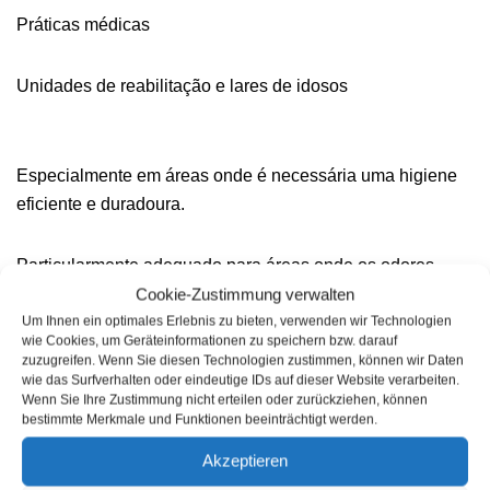
Práticas médicas
Unidades de reabilitação e lares de idosos
Especialmente em áreas onde é necessária uma higiene
eficiente e duradoura.
Particularmente adequado para áreas onde os odores
Cookie-Zustimmung verwalten
desagradáveis são causados por microrganismos, tais
Um Ihnen ein optimales Erlebnis zu bieten, verwenden wir Technologien
como:
wie Cookies, um Geräteinformationen zu speichern bzw. darauf
zuzugreifen. Wenn Sie diesen Technologien zustimmen, können wir Daten
wie das Surfverhalten oder eindeutige IDs auf dieser Website verarbeiten.
Casa de banho
Wenn Sie Ihre Zustimmung nicht erteilen oder zurückziehen, können
bestimmte Merkmale und Funktionen beeinträchtigt werden.
Instalações sanitárias
Akzeptieren