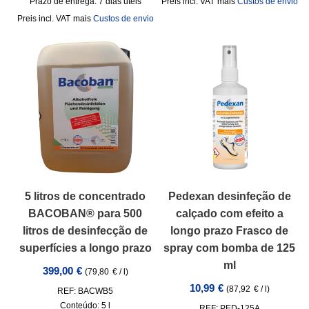
Prazo de entrega:
7 dias úteis
incl. VAT
mais
Custos de envio
incl. VAT
mais
Custos de envio
5 litros de concentrado
Pedexan desinfeção de
BACOBAN® para 500
calçado com efeito a
litros de desinfecção de
longo prazo Frasco de
superfícies a longo prazo
spray com bomba de 125
ml
399,00
€
(
79,80
€
/
l
)
10,99
€
(
87,92
€
/
l
)
REF: BACWB5
Conteúdo: 5
l
REF: PED-125A