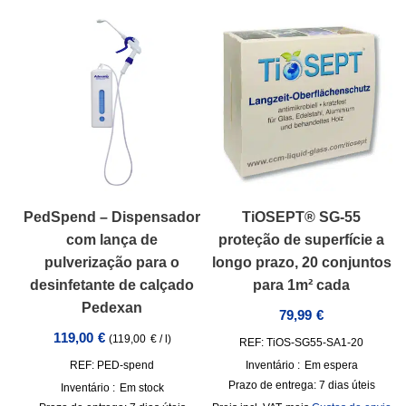
PedSpend – Dispensador
TiOSEPT® SG-55
com lança de
proteção de superfície a
pulverização para o
longo prazo, 20 conjuntos
desinfetante de calçado
para 1m² cada
Pedexan
79,99
€
119,00
€
(
119,00
€
/
l
)
REF: TiOS-SG55-SA1-20
REF: PED-spend
Inventário :
Em espera
Prazo de entrega:
7 dias úteis
Inventário :
Em stock