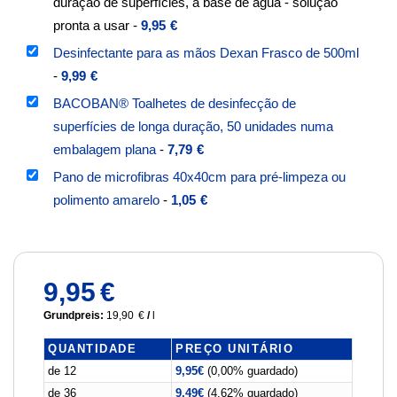
duração de superfícies, à base de água - solução
pronta a usar
-
9,95
€
Desinfectante para as mãos Dexan Frasco de 500ml
-
9,99
€
BACOBAN® Toalhetes de desinfecção de
superfícies de longa duração, 50 unidades numa
embalagem plana
-
7,79
€
Pano de microfibras 40x40cm para pré-limpeza ou
polimento amarelo
-
1,05
€
9,95
€
Grundpreis:
19,90
€
/
l
QUANTIDADE
PREÇO UNITÁRIO
de 12
9,95
€
(0,00% guardado)
de 36
9,49
€
(4,62% guardado)