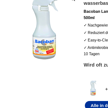
wasserbasi
Bacoban Lang
500ml
✓ Nachgewiese
✓ Reduziert d
✓ Easy-to-Cle
✓ Antimikrobie
10 Tagen
Wird oft 
+
Alle in 