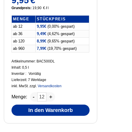
9,95
€
Grundpreis:
19,90
€
/
l
MENGE
STÜCKPREIS
ab 12
9,95
€
(0,00% gespart)
ab 36
9,49
€
(4,62% gespart)
ab 120
8,99
€
(9,65% gespart)
ab 960
7,99
€
(19,70% gespart)
Artikelnummer: BAC500DL
Inhalt: 0,5
l
Inventar :
Vorrätig
Lieferzeit:
7 Werktage
inkl. MwSt.
zzgl.
Versandkosten
Menge:
In den Warenkorb