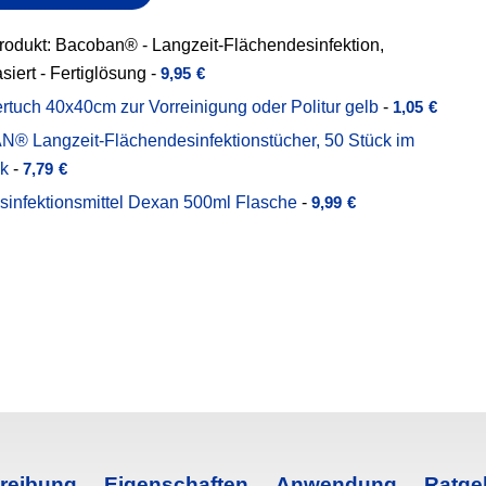
rodukt: Bacoban® - Langzeit-Flächendesinfektion,
iert - Fertiglösung
-
9,95
€
ertuch 40x40cm zur Vorreinigung oder Politur gelb
-
1,05
€
 Langzeit-Flächendesinfektionstücher, 50 Stück im
ck
-
7,79
€
infektionsmittel Dexan 500ml Flasche
-
9,99
€
reibung
Eigenschaften
Anwendung
Ratge