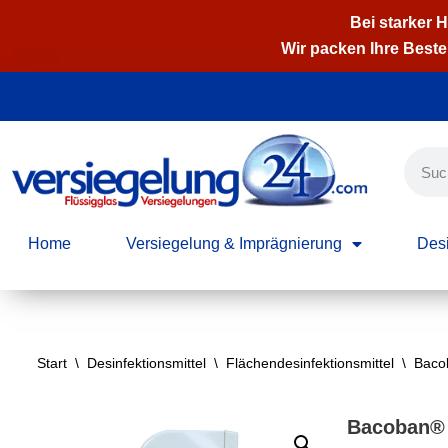
Bei starker 
Wir packen Ihre Bestel
Zum
Inhalt
springen
Home
Versiegelung & Imprägnierung
Desi
Start
\
Desinfektionsmittel
\
Flächendesinfektionsmittel
\
Bacob
Bacoban® 