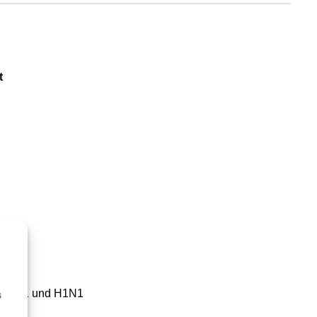
t
ch H5N1 und H1N1
s