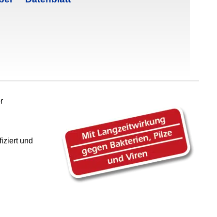
r
iziert und