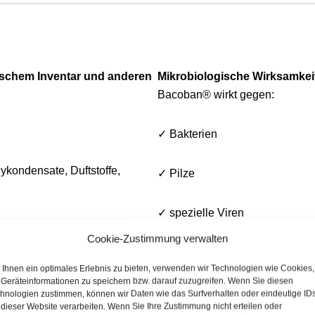
ischem Inventar und anderen
Mikrobiologische Wirksamkei
Bacoban® wirkt gegen:
✓ Bakterien
ykondensate, Duftstoffe,
✓ Pilze
✓ spezielle Viren
Cookie-Zustimmung verwalten
✓ Hepatitis B und C Viren
Ihnen ein optimales Erlebnis zu bieten, verwenden wir Technologien wie Cookies,
Geräteinformationen zu speichern bzw. darauf zuzugreifen. Wenn Sie diesen
krobieller Effekt.
✓ Influenzavirus einschließli
hnologien zustimmen, können wir Daten wie das Surfverhalten oder eindeutige ID
 dieser Website verarbeiten. Wenn Sie Ihre Zustimmung nicht erteilen oder