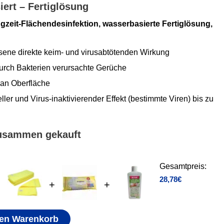
ert – Fertiglösung
zeit-Flächendesinfektion, wasserbasierte Fertiglösung,
ne direkte keim- und virusabtötenden Wirkung
urch Bakterien verursachte Gerüche
an Oberfläche
ller und Virus-inaktivierender Effekt (bestimmte Viren) bis zu
zusammen gekauft
Gesamtpreis:
28,78
€
+
+
den Warenkorb