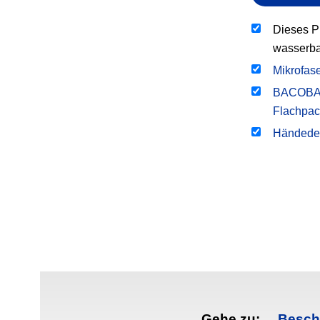
Dieses P
wasserbas
Mikrofas
BACOBAN®
Flachpa
Händedes
Gehe zu:
Besch