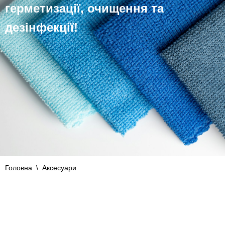
герметизації, очищення та
дезінфекції!
Головна
\
Аксесуари