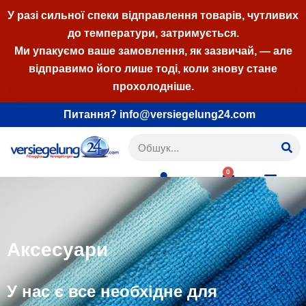
У разі сильної спеки відправлення товарів, чутливих
до температури, затримується.
Перейти
Ми упакуємо ваше замовлення, як зазвичай, — але
до
відправимо його лише тоді, коли знову стане
вмісту
прохолодніше.
Питання? info@versiegelung24.com
0
Українська
Аксесуари
У нас є все необхідне для