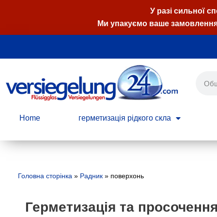
У разі сильної с
Ми упакуємо ваше замовлення,
Перейти
до
вмісту
Home
герметизація рідкого скла
Головна сторінка
»
Радник
»
поверхонь
Герметизація та просоченн