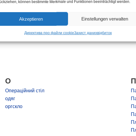
Ми
ückziehen, können bestimmte Merkmale und Funktionen beeinträchtigt werden.
М
Мі
Akzeptieren
Einstellungen verwalten
Мі
ме
Директива про файли cookie
Захист даних
відбиток
О
П
Операційний стіл
Па
одяг
Па
оргскло
Па
Па
П
Пл