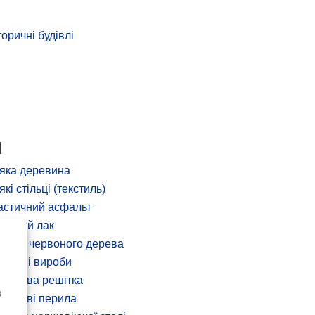
торичні будівлі
М
яка деревина
які стільці (текстиль)
стичний асфальт
товий лак
блі з червоного дерева
дичні вироби
талева решітка
s
талеві перила