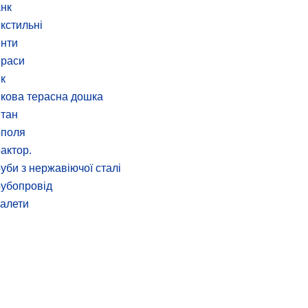
нк
кстильні
нти
ераси
к
кова терасна дошка
тан
ополя
актор.
уби з нержавіючої сталі
убопровід
алети