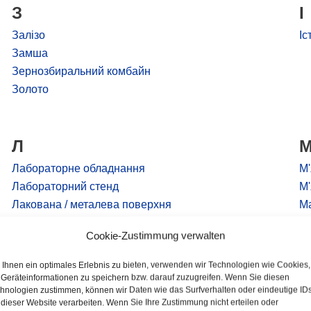
З
І
Залізо
Іс
Замша
Зернозбиральний комбайн
Золото
Л
Лабораторне обладнання
М'
Лабораторний стенд
М'
Лакована / металева поверхня
Ма
Ламінат (дерево)
Ма
Cookie-Zustimmung verwalten
Ламінат (пластик)
Ме
Легкосплавні диски
Ме
Ihnen ein optimales Erlebnis zu bieten, verwenden wir Technologien wie Cookies,
Ліпнина.
Ме
Geräteinformationen zu speichern bzw. darauf zuzugreifen. Wenn Sie diesen
hnologien zustimmen, können wir Daten wie das Surfverhalten oder eindeutige ID
Ліпні стелі
Ме
 dieser Website verarbeiten. Wenn Sie Ihre Zustimmung nicht erteilen oder