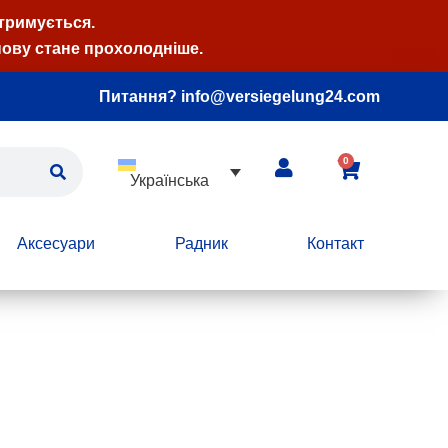
атримується.
нову стане прохолодніше.
Питання? info@versiegelung24.com
0
Українська
Аксесуари
Радник
Контакт