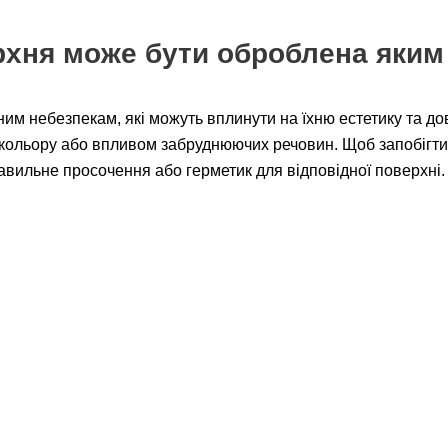
рхня може бути оброблена яки
ізним небезпекам, які можуть вплинути на їхню естетику та д
кольору або впливом забруднюючих речовин. Щоб запобігти 
авильне просочення або герметик для відповідної поверхні