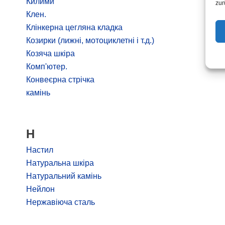
Килими
zur
Клен.
Клінкерна цегляна кладка
Козирки (лижні, мотоциклетні і т.д.)
Козяча шкіра
Комп'ютер.
Конвеєрна стрічка
камінь
Н
Настил
Натуральна шкіра
Натуральний камінь
Нейлон
Нержавіюча сталь