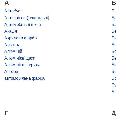
А
Б
Автобус.
Б
Автокрісла (текстильні)
Ба
Автомобільні вікна
Ба
Акація
Бе
Акрилова фарба
Б
Альпака
Бе
Алюміній
Бе
Алюмінієві дахи
Б
Алюмінієві перила
Бе
Ангора
Бе
автомобільна фарба
Бр
Бу
Бі
Г
Д