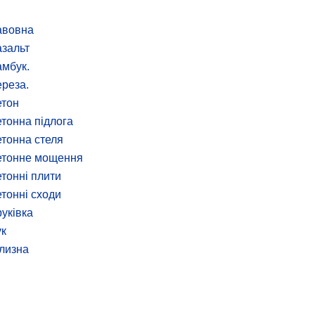
авовна
зальт
мбук.
реза.
етон
тонна підлога
тонна стеля
етонне мощення
тонні плити
тонні сходи
уківка
к
лизна