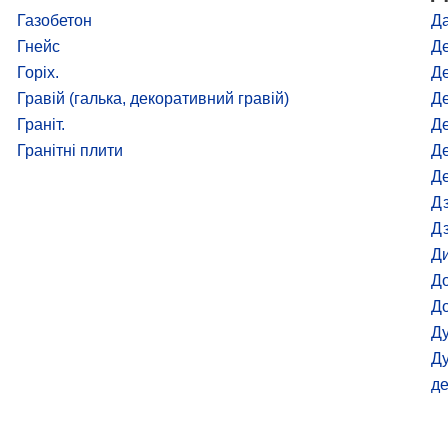
Газобетон
Да
Гнейс
Де
Горіх.
Де
Гравій (галька, декоративний гравій)
Де
Граніт.
Де
Гранітні плити
Де
Д
Дз
Д
Д
До
Д
Д
Ду
д