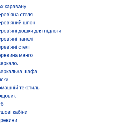
х каравану
рев'яна стеля
рев'яний шпон
рев'яні дошки для підлоги
рев'яні панелі
рев'яні стелі
еревина манго
еркало.
зеркальна шафа
иски
машній текстиль
ощовик
уб
шові кабіни
еревини