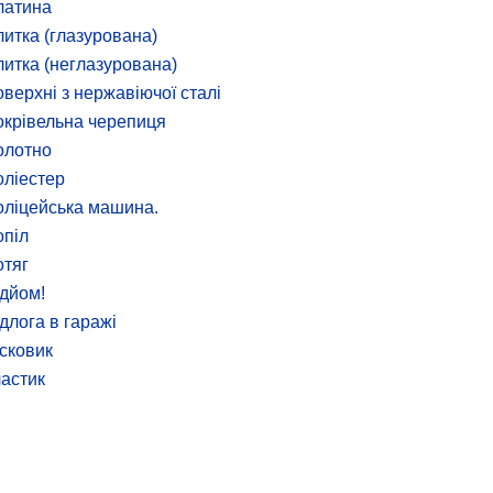
латина
итка (глазурована)
итка (неглазурована)
верхні з нержавіючої сталі
крівельна черепиця
олотно
ліестер
ліцейська машина.
піл
тяг
дйом!
длога в гаражі
сковик
астик