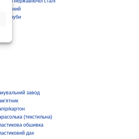
йка з нержавіючої сталі
одальний
дні труби
дь
талу
кувальний завод
м'ятник
пір/картон
расолька (текстильна)
ластикова обшивка
астиковий дах