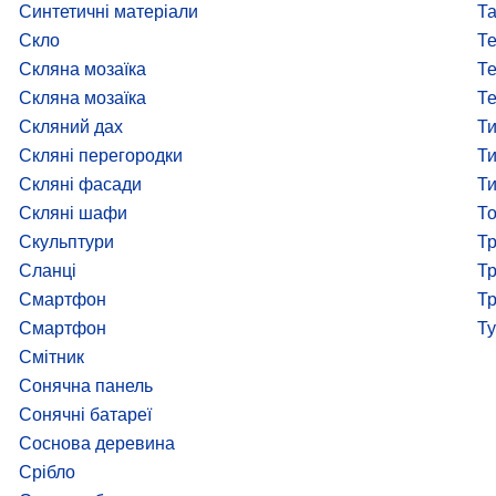
Синтетичні матеріали
Та
Скло
Те
Скляна мозаїка
Те
Скляна мозаїка
Т
Скляний дах
Ти
Скляні перегородки
Ти
Скляні фасади
Ти
Скляні шафи
Т
Скульптури
Тр
Сланці
Тр
Смартфон
Тр
Смартфон
Ту
Смітник
Сонячна панель
Сонячні батареї
Соснова деревина
Срібло