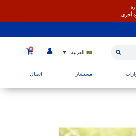
رة.
ة أخرى.
0
العربية
رات
مستشار
اتصال