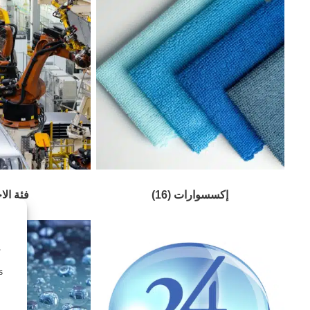
إكسسوارات
(16)
فئة الا
,
s